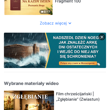
Fragment 100
8:17
Zobacz więcej
Wybrane materiały wideo
Film chrześcijański |
„Zgłębianie” (Zwiastun)