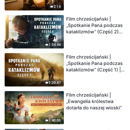
2:14
Film chrześcijański |
„Spotkanie Pana podczas
kataklizmów” (Część 2)
Ziemia wchodzi w
„masowe wymieranie”.
1:34:44
Katastrofy uderzają.
Film chrześcijański |
Ludzkość weszła w
„Spotkanie Pana podczas
odliczanie. Czy znalazłeś
kataklizmów” (Część 1) |
już drogę ocalenia?
Nasz dom, Ziemia, stoi na
krawędzi, dokąd zmierza
1:20:47
los ludzkości?
Film chrześcijański |
„Ewangelia królestwa
dotarła do naszej wioski”
1:40:00