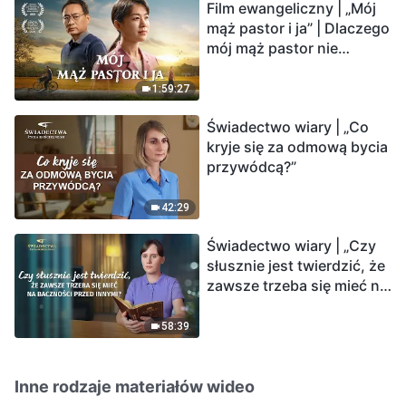
Film ewangeliczny | „Mój
mąż pastor i ja” | Dlaczego
mój mąż pastor nie
rozumie głosu Boga?
1:59:27
Świadectwo wiary | „Co
kryje się za odmową bycia
przywódcą?”
42:29
Świadectwo wiary | „Czy
słusznie jest twierdzić, że
zawsze trzeba się mieć na
baczności przed innymi?”
58:39
Inne rodzaje materiałów wideo