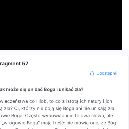
Fragment 57
Udostępnij
jak może się on bać Boga i unikać zła?
wieczeństwa co Hiob, to co z istotą ich natury i ich
ła? Ci, którzy nie boją się Boga ani nie unikają zła,
wie Boga. Często wypowiadacie te dwa słowa, ale
a „wrogowie Boga” mają treść: nie mówią one, że Bóg