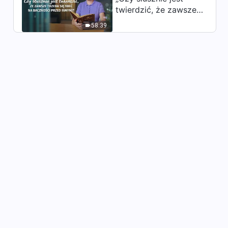
twierdzić, że zawsze
trzeba się mieć na
58:39
baczności przed
innymi?”