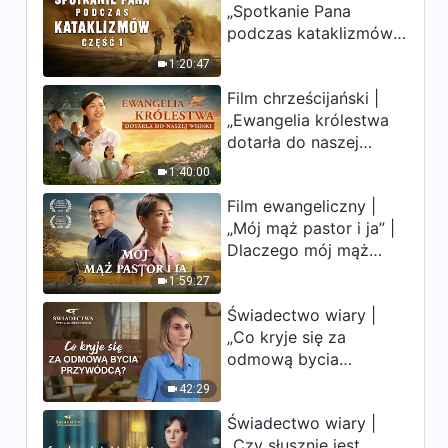
„Spotkanie Pana
uderzają. Ludzkość
podczas kataklizmów”
weszła w odliczanie.
Słowo Boże na każdy dzień:
(Część 1) | Nasz dom,
Czy znalazłeś już
Poznanie Boga | Fragment 68
1:20:47
Ziemia, stoi na
drogę ocalenia?
Film chrześcijański |
krawędzi, dokąd
8:21
„Ewangelia królestwa
zmierza los ludzkości?
dotarła do naszej
Słowo Boże na każdy dzień:
wioski”
Poznanie Boga | Fragment 69
1:40:00
9:33
Film ewangeliczny |
„Mój mąż pastor i ja” |
Słowo Boże na każdy dzień:
Dlaczego mój mąż
Poznanie Boga | Fragment 70
pastor nie rozumie
1:59:27
głosu Boga?
9:54
Świadectwo wiary |
„Co kryje się za
odmową bycia
przywódcą?”
42:29
Świadectwo wiary |
„Czy słusznie jest