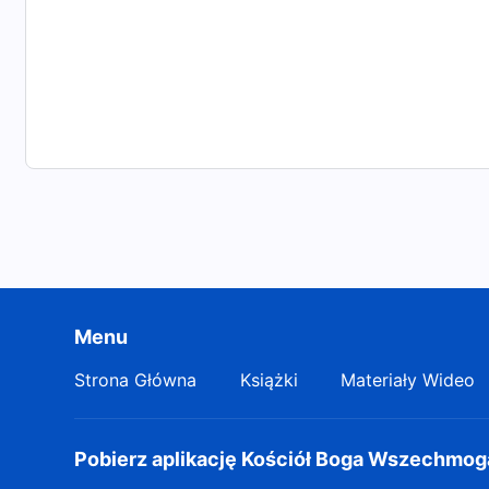
wiarę, aby przyjąć te same próby, co Hiob? Czy nie p
na podążanie drogą bojaźni Bożej i stronienia od zła?
Menu
Strona Główna
Książki
Materiały Wideo
Pobierz aplikację Kościół Boga Wszechmo