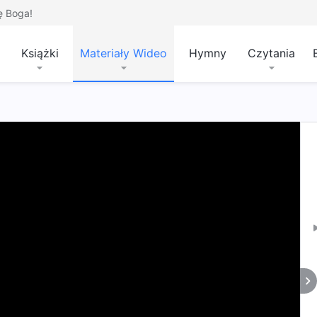
ę Boga!
Książki
Materiały Wideo
Hymny
Czytania