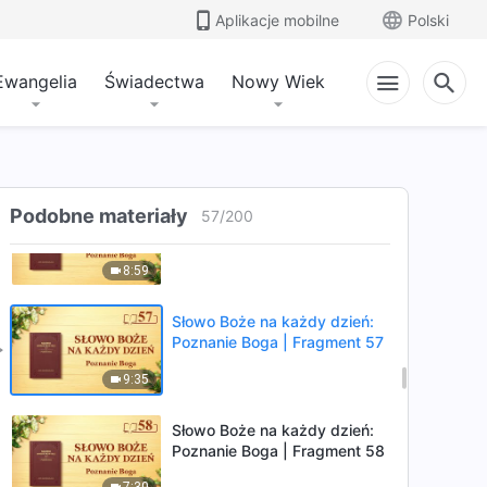
Poznanie Boga | Fragment 54
Aplikacje mobilne
Polski
9:30
Ewangelia
Świadectwa
Nowy Wiek
Słowo Boże na każdy dzień:
Poznanie Boga | Fragment 55
8:03
Słowo Boże na każdy dzień:
Podobne materiały
57
/
200
Poznanie Boga | Fragment 56
8:59
Słowo Boże na każdy dzień:
Poznanie Boga | Fragment 57
9:35
Słowo Boże na każdy dzień:
Poznanie Boga | Fragment 58
7:30