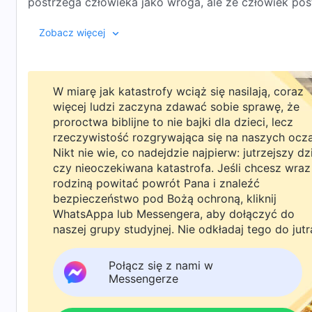
postrzega człowieka jako wroga, ale że człowiek pos
zaczynają wierzyć w Boga, kto nie ma własnych celów
Zobacz więcej
istnienie Boga i dostrzegają istnienie Boga, ich wia
(Boże dzieło,
celem w wierze w Boga jest otrzymanie Jego błogosł
doświadczeniach życiowych często myślą sobie: porzu
dał? Muszę to podsumować i potwierdzić: czy otrzym
W miarę jak katastrofy wciąż się nasilają, coraz
dużo dałem z siebie, wysilałem się i wysilałem, i wie
więcej ludzi zaczyna zdawać sobie sprawę, że
proroctwa biblijne to nie bajki dla dzieci, lecz
obietnice? Czy pamiętał moje dobre uczynki? Jaki 
rzeczywistość rozgrywająca się na naszych ocz
błogosławieństwa?… Każdy człowiek stale i często dok
Nikt nie wie, co nadejdzie najpierw: jutrzejszy dz
do Boga żądania wynikające z tych motywacji, ambicj
czy nieoczekiwana katastrofa. Jeśli chcesz wraz
nieustannie wystawia Boga na próbę, nieustannie wym
rodziną powitać powrót Pana i znaleźć
się z Bogiem o swój koniec, a także próbując wydo
bezpieczeństwo pod Bożą ochroną, kliknij
dać mu to, czego chce czy nie. Człowiek jednocześni
WhatsAppa lub Messengera, aby dołączyć do
Zawsze starał się targować z Bogiem, nieustannie st
naszej grupy studyjnej. Nie odkładaj tego do jutr
każdym kroku, próbując wziąć kilometr po otrzyman
próbuje targować się z Bogiem, również spiera się z 
Połącz się z nami w
Messengerze
lub znajdują się w pewnych sytuacjach, często stają się
Boga. Człowiek, od kiedy po raz pierwszy zaczął wier