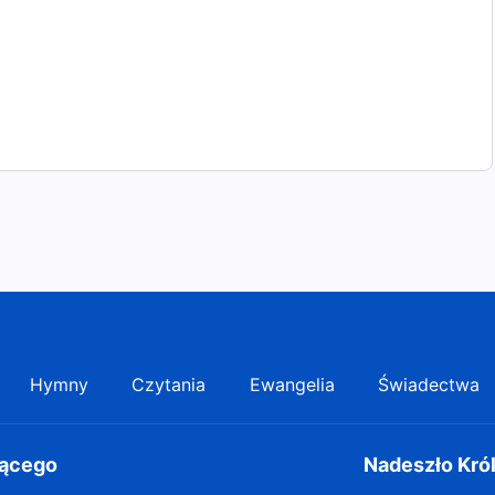
owinniście mieć trochę determinacji, by pozwolić sobie
Hymny
Czytania
Ewangelia
Świadectwa
gącego
Nadeszło Kró