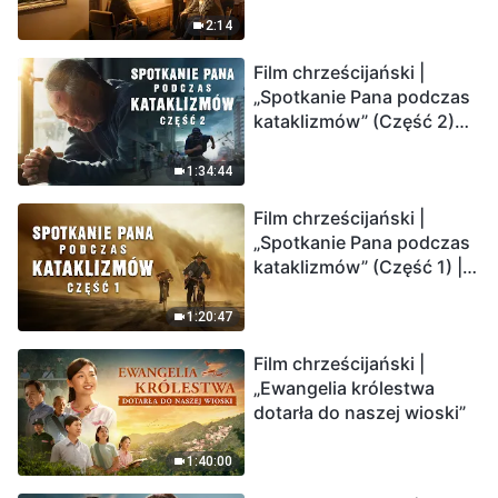
2:14
Film chrześcijański |
„Spotkanie Pana podczas
kataklizmów” (Część 2)
Ziemia wchodzi w
„masowe wymieranie”.
1:34:44
Katastrofy uderzają.
Film chrześcijański |
Ludzkość weszła w
„Spotkanie Pana podczas
odliczanie. Czy znalazłeś
kataklizmów” (Część 1) |
już drogę ocalenia?
Nasz dom, Ziemia, stoi na
krawędzi, dokąd zmierza
1:20:47
los ludzkości?
Film chrześcijański |
„Ewangelia królestwa
dotarła do naszej wioski”
1:40:00