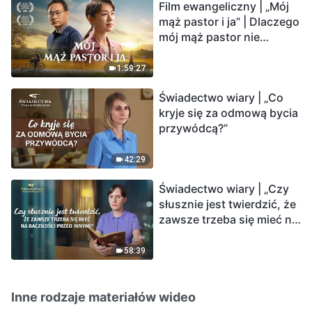
Film ewangeliczny | „Mój
mąż pastor i ja” | Dlaczego
mój mąż pastor nie
rozumie głosu Boga?
1:59:27
Świadectwo wiary | „Co
kryje się za odmową bycia
przywódcą?”
42:29
Świadectwo wiary | „Czy
słusznie jest twierdzić, że
zawsze trzeba się mieć na
baczności przed innymi?”
58:39
Inne rodzaje materiałów wideo