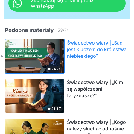
Skontaktuj się z nami przez
WhatsApp
Podobne materiały
53
/
74
Świadectwo wiary | „Sąd
jest kluczem do królestwa
niebieskiego”
24:26
Świadectwo wiary | „Kim
są współcześni
faryzeusze?”
31:17
Świadectwo wiary | „Kogo
należy słuchać odnośnie