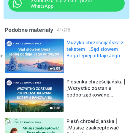
Skontaktuj się z nami przez
WhatsApp
Podobne materiały
41
/
218
Muzyka chrześcijańska z
tekstem | „Sąd słowem
Boga lepiej oddaje Jego
autorytet”
5:09
Piosenka chrześcijańska |
„Wszystko zostanie
podporządkowane
Bożemu panowaniu”
7:38
Pieśń chrześcijańska |
„Musisz zaakceptować