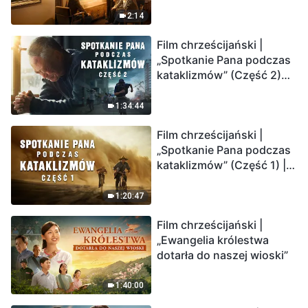
2:14
Film chrześcijański |
„Spotkanie Pana podczas
kataklizmów” (Część 2)
Ziemia wchodzi w
„masowe wymieranie”.
1:34:44
Katastrofy uderzają.
Film chrześcijański |
Ludzkość weszła w
„Spotkanie Pana podczas
odliczanie. Czy znalazłeś
kataklizmów” (Część 1) |
już drogę ocalenia?
Nasz dom, Ziemia, stoi na
krawędzi, dokąd zmierza
1:20:47
los ludzkości?
Film chrześcijański |
„Ewangelia królestwa
dotarła do naszej wioski”
1:40:00