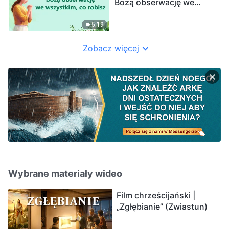
Bożą obserwację we
wszystkim, co robisz”
5:19
Zobacz więcej
Wybrane materiały wideo
Film chrześcijański |
„Zgłębianie” (Zwiastun)