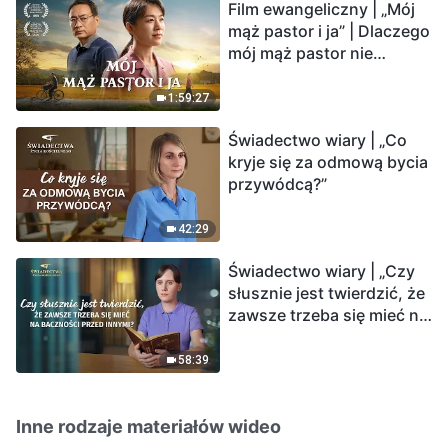
Film ewangeliczny | „Mój
mąż pastor i ja” | Dlaczego
mój mąż pastor nie
rozumie głosu Boga?
1:59:27
Świadectwo wiary | „Co
kryje się za odmową bycia
przywódcą?”
42:29
Świadectwo wiary | „Czy
słusznie jest twierdzić, że
zawsze trzeba się mieć na
baczności przed innymi?”
58:39
Inne rodzaje materiałów wideo