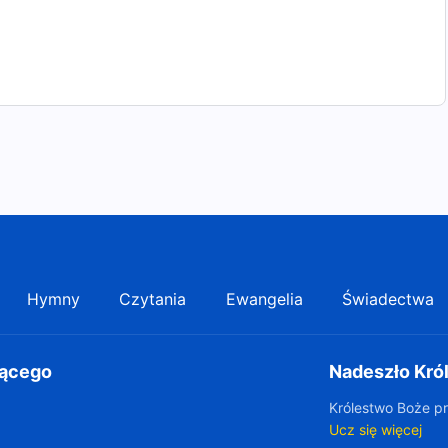
Hymny
Czytania
Ewangelia
Świadectwa
gącego
Nadeszło Kró
Królestwo Boże pr
Ucz się więcej