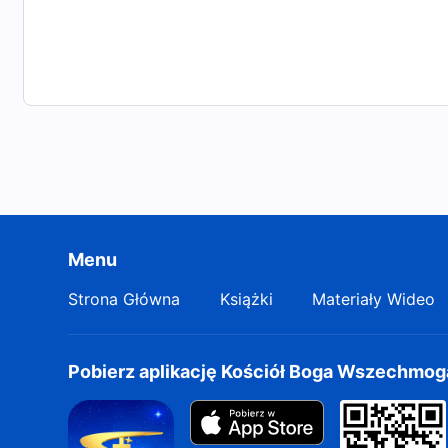
Menu
Strona Główna
Książki
Materiały Wideo
Pobierz aplikację Kościół Boga Wszechmo