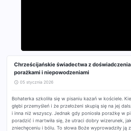
Chrześcijańskie świadectwa z doświadczenia, o
porażkami i niepowodzeniami
05 stycznia 2026
Bohaterka szkoliła się w pisaniu kazań w kościele. Ki
głębi przemyśleń i że przełożeni skupią się na jej da
i inna niż wszyscy. Jednak gdy poniosła porażkę w pis
poradzić i martwiła się, że utraci dobry wizerunek, j
zniechęceniu i bólu. To słowa Boże wyprowadziły ją 