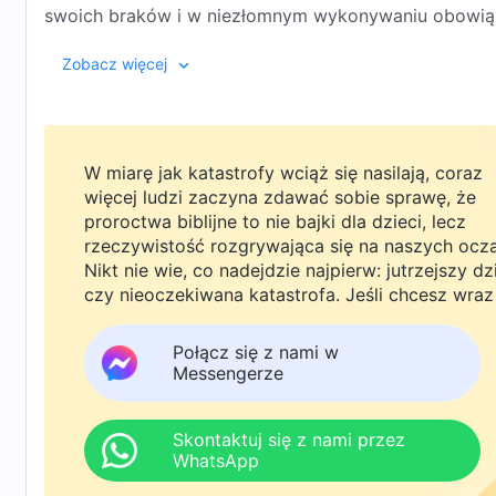
swoich braków i w niezłomnym wykonywaniu obowią
Zobacz więcej
W miarę jak katastrofy wciąż się nasilają, coraz
więcej ludzi zaczyna zdawać sobie sprawę, że
proroctwa biblijne to nie bajki dla dzieci, lecz
rzeczywistość rozgrywająca się na naszych ocz
Nikt nie wie, co nadejdzie najpierw: jutrzejszy dz
czy nieoczekiwana katastrofa. Jeśli chcesz wraz
rodziną powitać powrót Pana i znaleźć
bezpieczeństwo pod Bożą ochroną, kliknij
Połącz się z nami w
WhatsAppa lub Messengera, aby dołączyć do
Messengerze
naszej grupy studyjnej. Nie odkładaj tego do jutr
Skontaktuj się z nami przez
WhatsApp