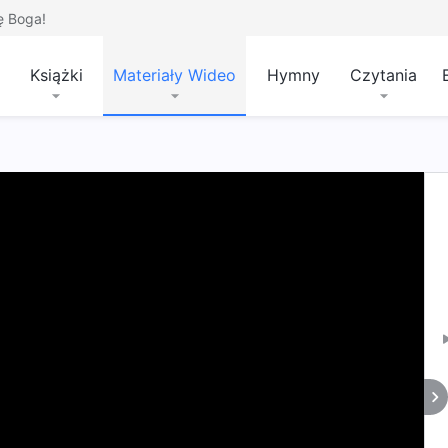
ę Boga!
Książki
Materiały Wideo
Hymny
Czytania