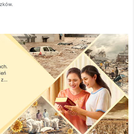
zków.
ach.
ień
 z
a.