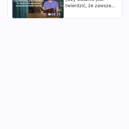
twierdzić, że zawsze
trzeba się mieć na
58:39
baczności przed
innymi?”