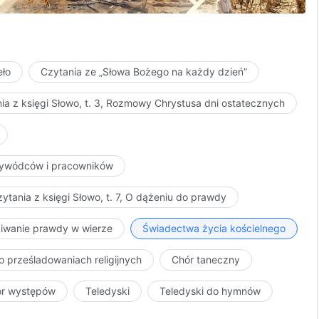
eło
Czytania ze „Słowa Bożego na każdy dzień”
ia z księgi Słowo, t. 3, Rozmowy Chrystusa dni ostatecznych
przywódców i pracowników
ytania z księgi Słowo, t. 7, O dążeniu do prawdy
kiwanie prawdy w wierze
Świadectwa życia kościelnego
o prześladowaniach religijnych
Chór taneczny
ór występów
Teledyski
Teledyski do hymnów