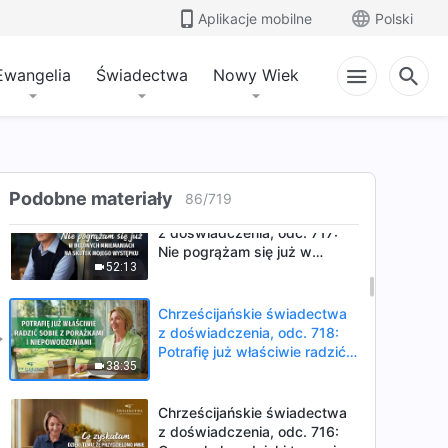
Chrześcijańskie świadectwa
Aplikacje mobilne
Polski
z doświadczenia, odc. 720:
Dlaczego nie miałam śmiałości
38:17
zwracać innym uwagi na ich
Ewangelia
Świadectwa
Nowy Wiek
problemy
Chrześcijańskie świadectwa
z doświadczenia, odc. 719:
Już nie polegam na dzieciach,
39:01
jeśli chodzi o opiekę na
starość
Podobne materiały
86
/
719
Chrześcijańskie świadectwa
z doświadczenia, odc. 717:
Nie pogrążam się już w
52:13
błędnych mniemaniach na
skutek mojego występku
Chrześcijańskie świadectwa
z doświadczenia, odc. 718:
Potrafię już właściwie radzić
38:35
sobie z porażkami i
niepowodzeniami
Chrześcijańskie świadectwa
z doświadczenia, odc. 716: