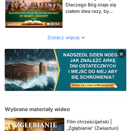
(Fragment)
Dlaczego Bóg staje się
ciałem dwa razy, by
zbawić ludzkość?
(Fragment)
20:54
Zobacz więcej
Wybrane materiały wideo
Film chrześcijański |
„Zgłębianie” (Zwiastun)