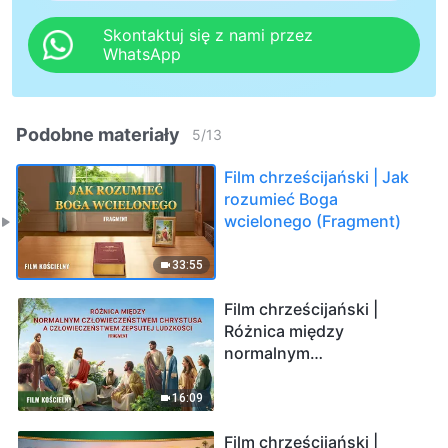
Skontaktuj się z nami przez
WhatsApp
Podobne materiały
5
/
13
Film chrześcijański | Jak
rozumieć Boga
wcielonego (Fragment)
33:55
Film chrześcijański |
Różnica między
normalnym
człowieczeństwem
Chrystusa a
16:09
człowieczeństwem
zepsutej ludzkości
Film chrześcijański |