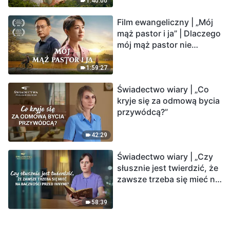
1:40:00
Film ewangeliczny | „Mój
mąż pastor i ja” | Dlaczego
mój mąż pastor nie
rozumie głosu Boga?
1:59:27
Świadectwo wiary | „Co
kryje się za odmową bycia
przywódcą?”
42:29
Świadectwo wiary | „Czy
słusznie jest twierdzić, że
zawsze trzeba się mieć na
baczności przed innymi?”
58:39