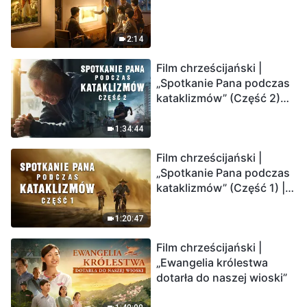
2:14
Film chrześcijański |
„Spotkanie Pana podczas
kataklizmów” (Część 2)
Ziemia wchodzi w
„masowe wymieranie”.
1:34:44
Katastrofy uderzają.
Film chrześcijański |
Ludzkość weszła w
„Spotkanie Pana podczas
odliczanie. Czy znalazłeś
kataklizmów” (Część 1) |
już drogę ocalenia?
Nasz dom, Ziemia, stoi na
krawędzi, dokąd zmierza
1:20:47
los ludzkości?
Film chrześcijański |
„Ewangelia królestwa
dotarła do naszej wioski”