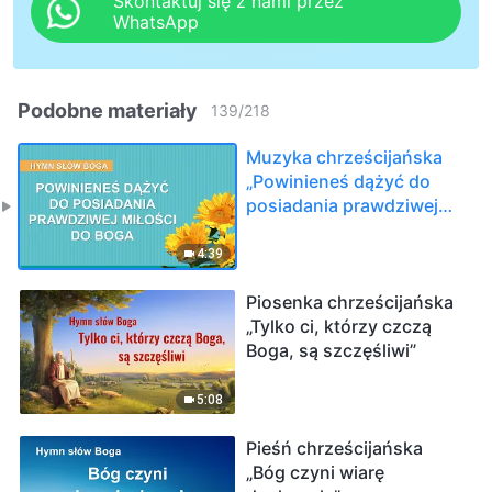
Skontaktuj się z nami przez
WhatsApp
Podobne materiały
139
/
218
Muzyka chrześcijańska
„Powinieneś dążyć do
posiadania prawdziwej
miłości do Boga”
4:39
Piosenka chrześcijańska
„Tylko ci, którzy czczą
Boga, są szczęśliwi”
5:08
Pieśń chrześcijańska
„Bóg czyni wiarę