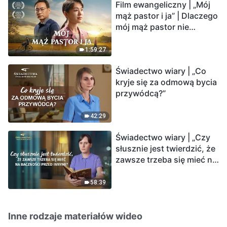
Film ewangeliczny | „Mój
mąż pastor i ja” | Dlaczego
mój mąż pastor nie
rozumie głosu Boga?
1:59:27
Świadectwo wiary | „Co
kryje się za odmową bycia
przywódcą?”
42:29
Świadectwo wiary | „Czy
słusznie jest twierdzić, że
zawsze trzeba się mieć na
baczności przed innymi?”
58:39
Inne rodzaje materiałów wideo