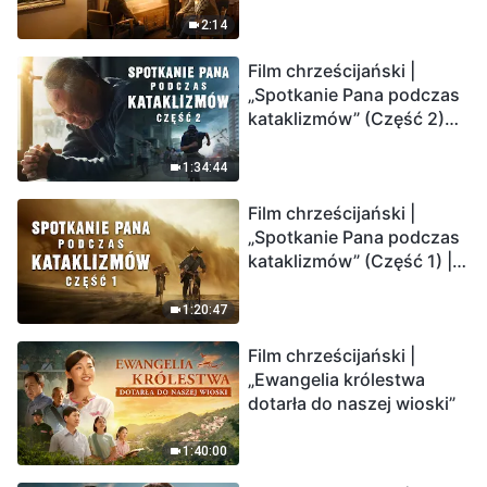
2:14
Film chrześcijański |
„Spotkanie Pana podczas
kataklizmów” (Część 2)
Ziemia wchodzi w
„masowe wymieranie”.
1:34:44
Katastrofy uderzają.
Film chrześcijański |
Ludzkość weszła w
„Spotkanie Pana podczas
odliczanie. Czy znalazłeś
kataklizmów” (Część 1) |
już drogę ocalenia?
Nasz dom, Ziemia, stoi na
krawędzi, dokąd zmierza
1:20:47
los ludzkości?
Film chrześcijański |
„Ewangelia królestwa
dotarła do naszej wioski”
1:40:00