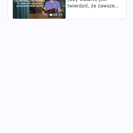
Obnażanie zepsucia rodzaju
twierdzić, że zawsze
ludzkiego | Fragment 359
trzeba się mieć na
5:31
58:39
baczności przed
innymi?”
Słowo Boże na każdy dzień:
Obnażanie zepsucia rodzaju
ludzkiego | Fragment 360
5:12
Słowo Boże na każdy dzień:
Obnażanie zepsucia rodzaju
ludzkiego | Fragment 361
7:17
Słowo Boże na każdy dzień:
Obnażanie zepsucia rodzaju
ludzkiego | Fragment 362
3:37
Słowo Boże na każdy dzień:
Obnażanie zepsucia rodzaju
ludzkiego | Fragment 363
9:19