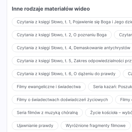
traktować ich wybiórczo ani być obojętnymi wobec M
Inne rodzaje materiałów wideo
dzieło dokonywane jest wśród was i obdarowałem wa
traktować Mnie w ten sposób, to mogę jedynie rozdać
Czytania z księgi Słowo, t. 1, Pojawienie się Boga i Jego dzi
wprowadziliście w życie. Której spośród wszystkich
Większość z was ma już swoje lata i brak wam energii,
Czytania z księgi Słowo, t. 2, O poznaniu Boga
Czytan
Jesteście jak ten ptak Hanhao, ledwo dajecie sobie ra
Czytania z księgi Słowo, t. 4, Demaskowanie antychrystów
Młodzi ludzie są niezwykle próżni, nadmiernie sobie f
Nie mają ochoty zakosztować przysmaków podczas Moje
Czytania z księgi Słowo, t. 5, Zakres odpowiedzialności 
odleciał w siną dal. Jak tego rodzaju młodzi i starzy
Czytania z księgi Słowo, t. 6, O dążeniu do prawdy
Cz
Filmy ewangeliczne i świadectwa
Seria kazań: Poszu
Filmy o świadectwach doświadczeń życiowych
Filmy 
Seria filmów z muzyką chóralną
Życie kościoła – wyb
Ujawnianie prawdy
Wyróżnione fragmenty filmowe