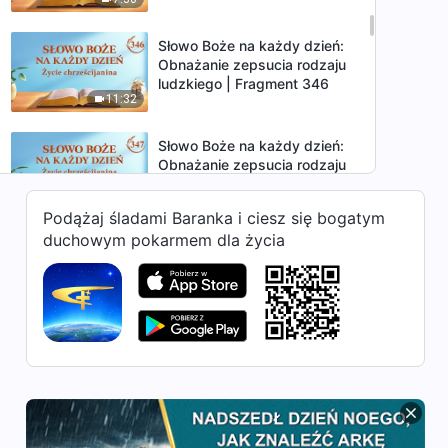
Słowo Boże na każdy dzień:
Obnażanie zepsucia rodzaju
ludzkiego | Fragment 346
11:32
Słowo Boże na każdy dzień:
Obnażanie zepsucia rodzaju
ludzkiego | Fragment 347
5:44
Podążaj śladami Baranka i ciesz się bogatym
duchowym pokarmem dla życia
Słowo Boże na każdy dzień:
Obnażanie zepsucia rodzaju
ludzkiego | Fragment 348
12:04
Słowo Boże na każdy dzień:
Obnażanie zepsucia rodzaju
ludzkiego | Fragment 349
8:32
Słowo Boże na każdy dzień: