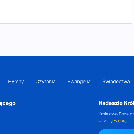
Hymny
Czytania
Ewangelia
Świadectwa
gącego
Nadeszło Kró
Królestwo Boże pr
Ucz się więcej