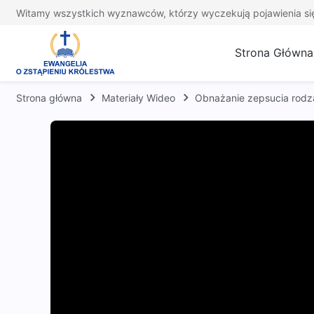
Witamy wszystkich wyznawców, którzy wyczekują pojawienia si
Strona Główna
Strona główna
Materiały Wideo
Obnażanie zepsucia rodza