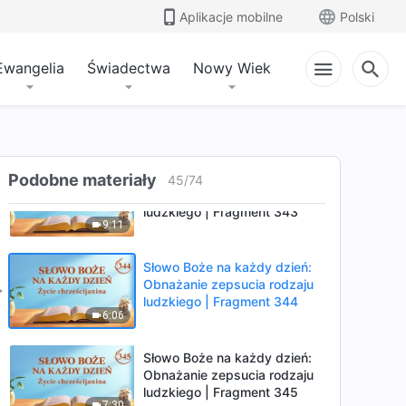
Obnażanie zepsucia rodzaju
Aplikacje mobilne
Polski
ludzkiego | Fragment 341
9:11
Ewangelia
Świadectwa
Nowy Wiek
Słowo Boże na każdy dzień:
Obnażanie zepsucia rodzaju
ludzkiego | Fragment 342
6:57
Słowo Boże na każdy dzień:
Podobne materiały
45
/
74
Obnażanie zepsucia rodzaju
ludzkiego | Fragment 343
9:11
Słowo Boże na każdy dzień:
Obnażanie zepsucia rodzaju
ludzkiego | Fragment 344
6:06
Słowo Boże na każdy dzień:
Obnażanie zepsucia rodzaju
ludzkiego | Fragment 345
7:30