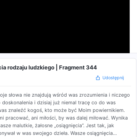
ia rodzaju ludzkiego | Fragment 344
Udostępnij
oje słowa nie znajdują wśród was zrozumienia i niczego
 doskonalenia i dzisiaj już niemal tracę co do was
d was znaleźć kogoś, kto może być Moim powiernikiem.
mi pracować, ani miłości, by was dalej miłować. Wynika
ze malutkie, żałosne „osiągnięcia”. Jest tak, jak
onywał w was swojego dzieła. Wasze osiągnięcia