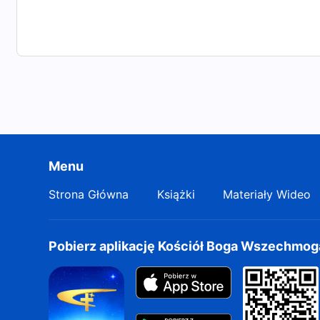
Menu
Strona Główna
Książki
Materiały Wideo
Pobierz aplikację Kościół Boga Wszechmo