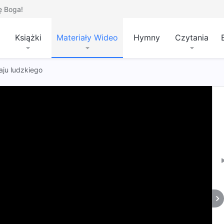
ę Boga!
Książki
Materiały Wideo
Hymny
Czytania
ju ludzkiego