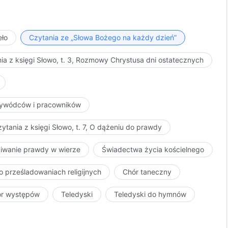
oich słów i Mojego dzieła, jak macie w zwyczaju. Moje
s mnóstwem swoich słów. Jeśli jednak chcecie
 rodzinom pogańskim to, czego nie zyskaliście i nie
eło
Czytania ze „Słowa Bożego na każdy dzień”
 istot stworzonych nie trzymam w Moich rękach?
 aby przyjąć tego rodzaju dzieło, które realizuję.
ia z księgi Słowo, t. 3, Rozmowy Chrystusa dni ostatecznych
dę, i nigdy nie traktowaliście Moich słów poważnie.
olgują i zwracają jeszcze mniej uwagi na Moje dzieło.
j uczty. Są jak ptaszek, który uciekł z klatki i
przywódców i pracowników
 ludzie mogą być dla Mnie użyteczni?
ytania z księgi Słowo, t. 7, O dążeniu do prawdy
kiwanie prawdy w wierze
Świadectwa życia kościelnego
o prześladowaniach religijnych
Chór taneczny
ór występów
Teledyski
Teledyski do hymnów