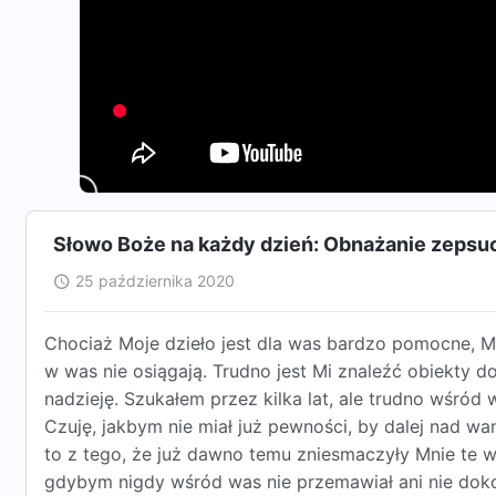
Słowo Boże na każdy dzień: Obnażanie zepsuc
25 października 2020
Chociaż Moje dzieło jest dla was bardzo pomocne, M
w was nie osiągają. Trudno jest Mi znaleźć obiekty do
nadzieję. Szukałem przez kilka lat, ale trudno wśró
Czuję, jakbym nie miał już pewności, by dalej nad wa
to z tego, że już dawno temu zniesmaczyły Mnie te was
gdybym nigdy wśród was nie przemawiał ani nie dok