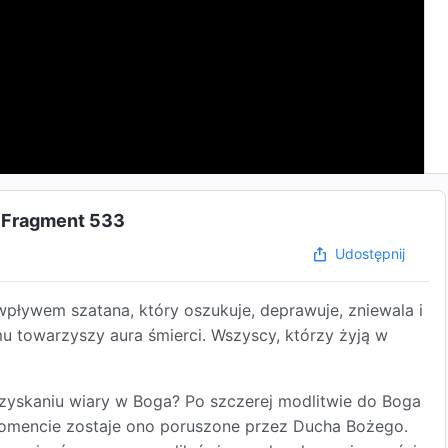
| Fragment 533
Udostępnij
wpływem szatana, który oszukuje, deprawuje, zniewala i
mu towarzyszy aura śmierci. Wszyscy, którzy żyją w
zyskaniu wiary w Boga? Po szczerej modlitwie do Boga
omencie zostaje ono poruszone przez Ducha Bożego.