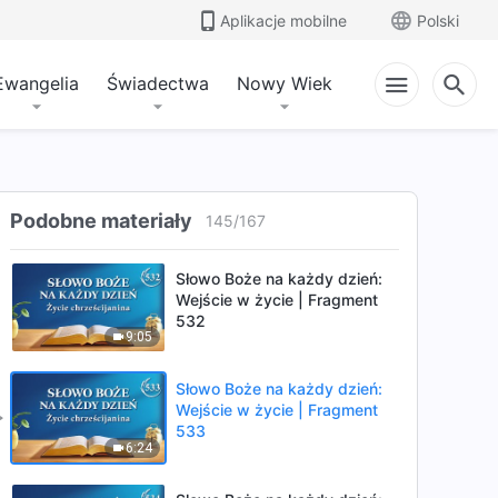
7:06
Aplikacje mobilne
Polski
Słowo Boże na każdy dzień:
Wejście w życie | Fragment
Ewangelia
Świadectwa
Nowy Wiek
530
9:32
Słowo Boże na każdy dzień:
Wejście w życie | Fragment
531
Podobne materiały
145
/
167
7:01
Słowo Boże na każdy dzień:
Wejście w życie | Fragment
532
9:05
Słowo Boże na każdy dzień:
Wejście w życie | Fragment
533
6:24