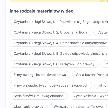
pracy dla Boga, którzy mają powierzchowny stosunek
Inne rodzaje materiałów wideo
są ludźmi, którzy żyją pod wpływem ciemności. Wszys
którzy nie dążą do prawdy i którzy nie skupiają się 
Czytania z księgi Słowo, t. 1, Pojawienie się Boga i Jego dzi
którzy żyją pod wpływem ciemności.
Czytania z księgi Słowo, t. 2, O poznaniu Boga
Czytan
Czytania z księgi Słowo, t. 4, Demaskowanie antychrystów
Czytania z księgi Słowo, t. 5, Zakres odpowiedzialności 
Czytania z księgi Słowo, t. 6, O dążeniu do prawdy
Cz
Filmy ewangeliczne i świadectwa
Seria kazań: Poszu
Filmy o świadectwach doświadczeń życiowych
Filmy 
Seria filmów z muzyką chóralną
Życie kościoła – wyb
Ujawnianie prawdy
Wyróżnione fragmenty filmowe