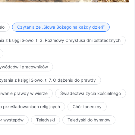
 do Boga, oszukują Boga i zawsze myślą tylko o sobie,
cy ci, którzy nie potrafią szczerze kochać Boga,
na przekształcaniu swojego usposobienia, są ludźmi,
eło
Czytania ze „Słowa Bożego na każdy dzień”
ia z księgi Słowo, t. 3, Rozmowy Chrystusa dni ostatecznych
przywódców i pracowników
ytania z księgi Słowo, t. 7, O dążeniu do prawdy
kiwanie prawdy w wierze
Świadectwa życia kościelnego
o prześladowaniach religijnych
Chór taneczny
ór występów
Teledyski
Teledyski do hymnów