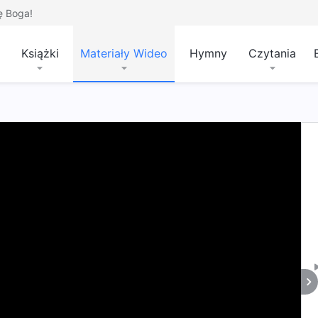
ę Boga!
Książki
Materiały Wideo
Hymny
Czytania