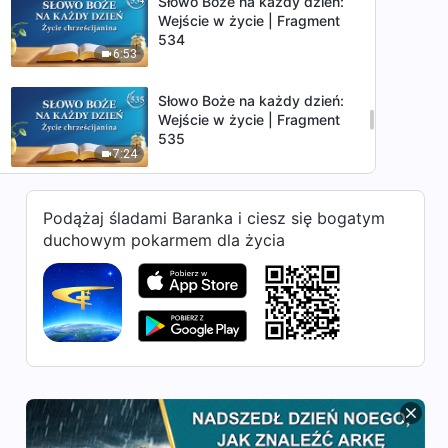
Słowo Boże na każdy dzień:
Wejście w życie | Fragment
534
6:53
Słowo Boże na każdy dzień:
Wejście w życie | Fragment
535
7:24
Słowo Boże na każdy dzień:
Podążaj śladami Baranka i ciesz się bogatym
Wejście w życie | Fragment
536
duchowym pokarmem dla życia
5:10
Słowo Boże na każdy dzień:
Wejście w życie | Fragment
537
12:28
Słowo Boże na każdy dzień:
Wejście w życie | Fragment
538