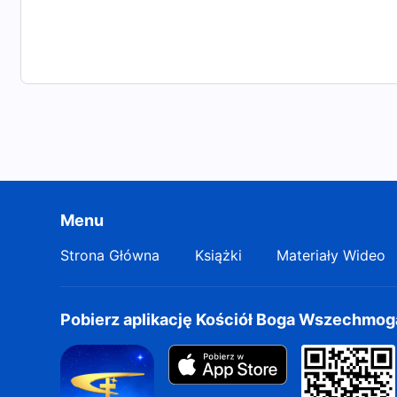
Menu
Strona Główna
Książki
Materiały Wideo
Pobierz aplikację Kościół Boga Wszechmo