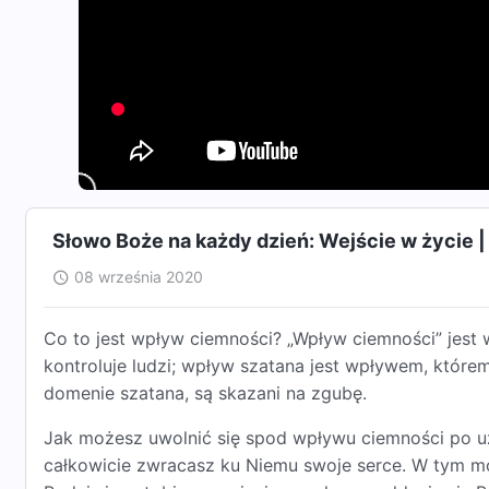
Słowo Boże na każdy dzień: Wejście w życie 
08 września 2020
Co to jest wpływ ciemności? „Wpływ ciemności” jest 
kontroluje ludzi; wpływ szatana jest wpływem, które
domenie szatana, są skazani na zgubę.
Jak możesz uwolnić się spod wpływu ciemności po u
całkowicie zwracasz ku Niemu swoje serce. W tym m