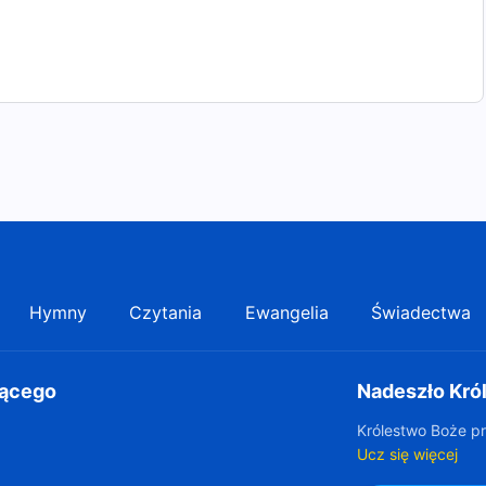
Hymny
Czytania
Ewangelia
Świadectwa
gącego
Nadeszło Kró
Królestwo Boże pr
Ucz się więcej