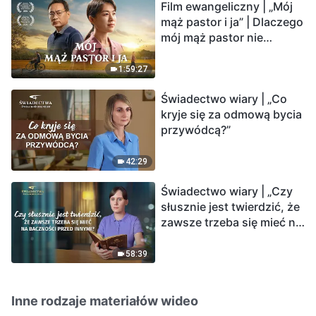
Film ewangeliczny | „Mój
mąż pastor i ja” | Dlaczego
mój mąż pastor nie
rozumie głosu Boga?
1:59:27
Świadectwo wiary | „Co
kryje się za odmową bycia
przywódcą?”
42:29
Świadectwo wiary | „Czy
słusznie jest twierdzić, że
zawsze trzeba się mieć na
baczności przed innymi?”
58:39
Inne rodzaje materiałów wideo