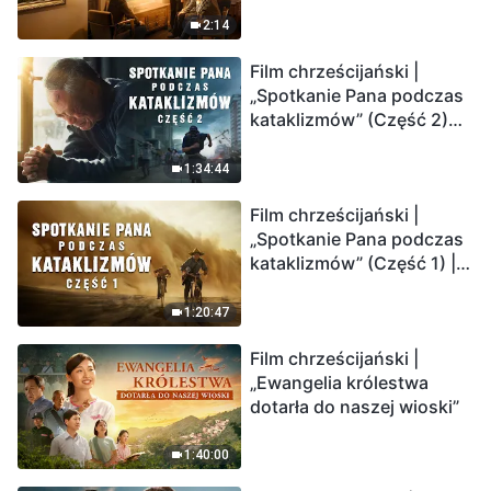
2:14
Film chrześcijański |
„Spotkanie Pana podczas
kataklizmów” (Część 2)
Ziemia wchodzi w
„masowe wymieranie”.
1:34:44
Katastrofy uderzają.
Film chrześcijański |
Ludzkość weszła w
„Spotkanie Pana podczas
odliczanie. Czy znalazłeś
kataklizmów” (Część 1) |
już drogę ocalenia?
Nasz dom, Ziemia, stoi na
krawędzi, dokąd zmierza
1:20:47
los ludzkości?
Film chrześcijański |
„Ewangelia królestwa
dotarła do naszej wioski”
1:40:00