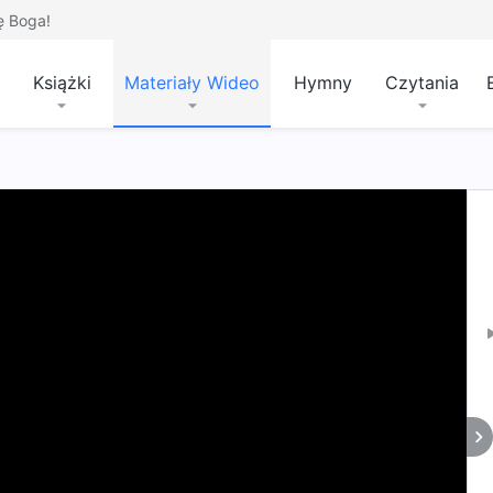
ę Boga!
Książki
Materiały Wideo
Hymny
Czytania