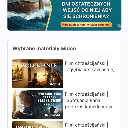
Wybrane materiały wideo
Film chrześcijański |
„Zgłębianie” (Zwiastun)
2:14
Film chrześcijański |
„Spotkanie Pana
podczas kataklizmów”
(Część 2) Ziemia
1:34:44
wchodzi w „masowe
Film chrześcijański |
wymieranie”. Katastrofy