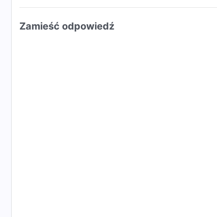
wniwecz, bo nie mogę wprowadzić Moich wrogów i l
Mojego królestwa ani w następny wiek.
Zamieść odpowiedź