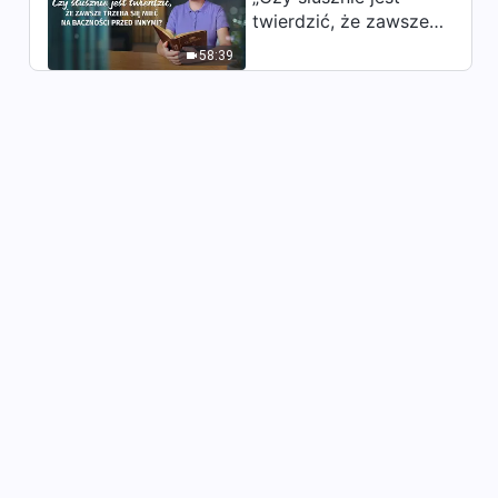
twierdzić, że zawsze
trzeba się mieć na
58:39
baczności przed
innymi?”