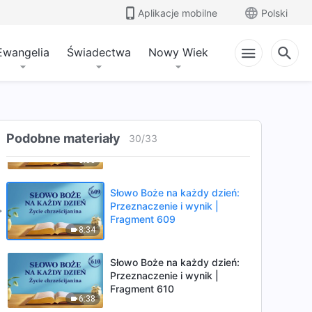
Fragment 606
Aplikacje mobilne
Polski
6:32
Ewangelia
Świadectwa
Nowy Wiek
Słowo Boże na każdy dzień:
Przeznaczenie i wynik |
Fragment 607
20:53
Słowo Boże na każdy dzień:
Przeznaczenie i wynik |
Podobne materiały
30
/
33
Fragment 608
5:08
Słowo Boże na każdy dzień:
Przeznaczenie i wynik |
Fragment 609
8:34
Słowo Boże na każdy dzień:
Przeznaczenie i wynik |
Fragment 610
6:38