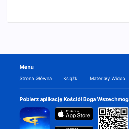
Menu
Strona Główna
Książki
Materiały Wideo
Pobierz aplikację Kościół Boga Wszechmo