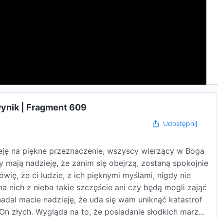
wynik | Fragment 609
Udostępnij
eję na piękne przeznaczenie; wszyscy wierzący w Boga
y mają nadzieję, że zanim się obejrzą, zostaną spokojnie
ię, że ci ludzie, z ich pięknymi myślami, nigdy nie
a nich z nieba takie szczęście ani czy będą mogli zająć
 nadal macie nadzieję, że uda się wam uniknąć katastrof
On złych. Wygląda na to, że posiadanie słodkich marzeń