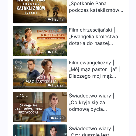
„Spotkanie Pana
uderzają. Ludzkość
podczas kataklizmów”
weszła w odliczanie.
(Część 1) | Nasz dom,
Czy znalazłeś już
1:20:47
Ziemia, stoi na
drogę ocalenia?
Film chrześcijański |
krawędzi, dokąd
„Ewangelia królestwa
zmierza los ludzkości?
dotarła do naszej
wioski”
1:40:00
Film ewangeliczny |
„Mój mąż pastor i ja” |
Dlaczego mój mąż
pastor nie rozumie
1:59:27
głosu Boga?
Świadectwo wiary |
„Co kryje się za
odmową bycia
przywódcą?”
42:29
Świadectwo wiary |
„Czy słusznie jest