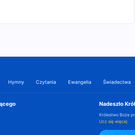
Hymny
Czytania
Ewangelia
Świadectwa
gącego
Nadeszło Kró
Królestwo Boże pr
Ucz się więcej