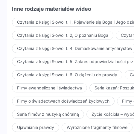
wymogi, a może potraktujecie je nieodpowiedzialnie. 
Inne rodzaje materiałów wideo
waszych marzeń i wcielenie waszych ideałów w życie,
głupców.
Czytania z księgi Słowo, t. 1, Pojawienie się Boga i Jego dzi
Moje żądania mogą być proste, ale to, co wam mówię, 
Czytania z księgi Słowo, t. 2, O poznaniu Boga
Czytan
Jeśli będziecie tylko mówić o tych sprawach bez za
brzmiącymi stwierdzeniami, wasze plany i życzenia n
Czytania z księgi Słowo, t. 4, Demaskowanie antychrystów
dla tych z was, którzy od wielu lat cierpią i ciężko p
Czytania z księgi Słowo, t. 5, Zakres odpowiedzialności 
tych, którzy nie spełnili Moich żądań, mam karę, nie
wyobrażacie sobie, że skoro jesteście wyznawcami od
Czytania z księgi Słowo, t. 6, O dążeniu do prawdy
Cz
okoliczności, to tak czy inaczej powinniście za byc
(Występki zaprowadzą człowi
Powiedziałbym, że większość z was myśli w ten spos
Filmy ewangeliczne i świadectwa
Seria kazań: Poszu
was, jak z czegoś skorzystać i nie zostać wykorzys
obchodzi Mnie, jak pełna zasług jest twoja ciężka prac
Filmy o świadectwach doświadczeń życiowych
Filmy 
podążasz za Mną, jak bardzo jesteś znany ani jak bar
Seria filmów z muzyką chóralną
Życie kościoła – wyb
Moich żądań, nigdy nie zasłużysz na Moją pochwałę. J
pomysły i kalkulacje i zacznijcie poważnie traktowa
Ujawnianie prawdy
Wyróżnione fragmenty filmowe
ludzi w popiół, aby zakończyć Moje dzieło, i w najlep