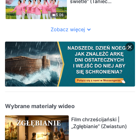
świetle” (Taniec
chrześcijański)
5:06
Zobacz więcej
Wybrane materiały wideo
Film chrześcijański |
„Zgłębianie” (Zwiastun)