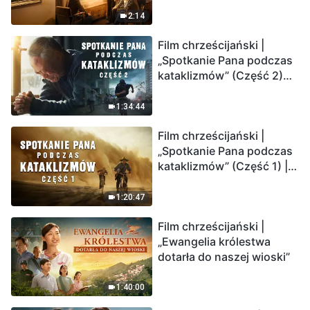
2:14
Film chrześcijański |
„Spotkanie Pana podczas
kataklizmów” (Część 2)
Ziemia wchodzi w
„masowe wymieranie”.
1:34:44
Katastrofy uderzają.
Film chrześcijański |
Ludzkość weszła w
„Spotkanie Pana podczas
odliczanie. Czy znalazłeś
kataklizmów” (Część 1) |
już drogę ocalenia?
Nasz dom, Ziemia, stoi na
krawędzi, dokąd zmierza
1:20:47
los ludzkości?
Film chrześcijański |
„Ewangelia królestwa
dotarła do naszej wioski”
1:40:00