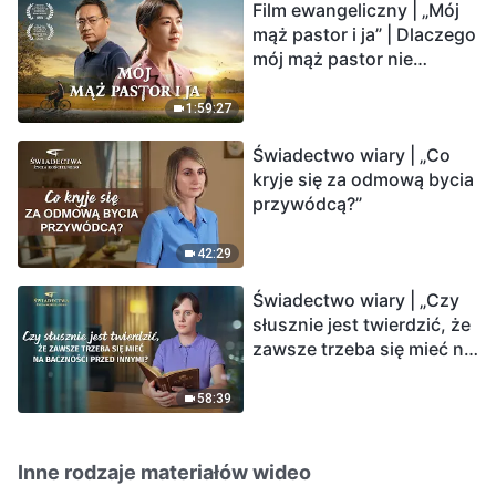
Film ewangeliczny | „Mój
mąż pastor i ja” | Dlaczego
mój mąż pastor nie
rozumie głosu Boga?
1:59:27
Świadectwo wiary | „Co
kryje się za odmową bycia
przywódcą?”
42:29
Świadectwo wiary | „Czy
słusznie jest twierdzić, że
zawsze trzeba się mieć na
baczności przed innymi?”
58:39
Inne rodzaje materiałów wideo