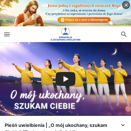
Pieśń uwielbienia | „O mój ukochany, szukam