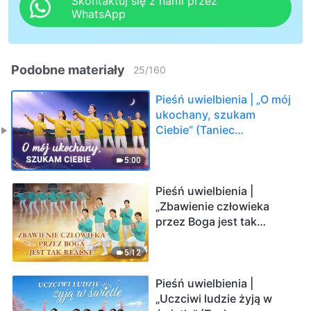
Skontaktuj się z nami przez
WhatsApp
Podobne materiały
25
/
160
Pieśń uwielbienia | „O mój
ukochany, szukam
Ciebie” (Taniec
chrześcijański)
5:00
Pieśń uwielbienia |
„Zbawienie człowieka
przez Boga jest tak
realne” (Taniec
chrześcijański)
5:12
Pieśń uwielbienia |
„Uczciwi ludzie żyją w