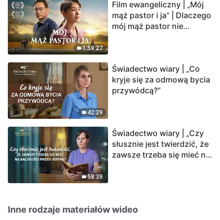
Film ewangeliczny | „Mój
mąż pastor i ja” | Dlaczego
mój mąż pastor nie
rozumie głosu Boga?
1:59:27
Świadectwo wiary | „Co
kryje się za odmową bycia
przywódcą?”
42:29
Świadectwo wiary | „Czy
słusznie jest twierdzić, że
zawsze trzeba się mieć na
baczności przed innymi?”
58:39
Inne rodzaje materiałów wideo