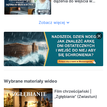
dążenia do wejścia w
życie”
47:53
Zobacz więcej
Wybrane materiały wideo
Film chrześcijański |
„Zgłębianie” (Zwiastun)