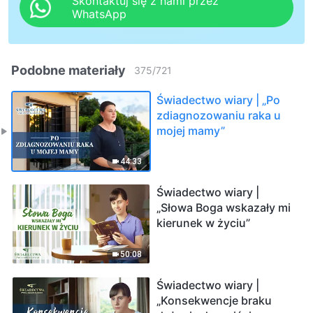
Skontaktuj się z nami przez
WhatsApp
Podobne materiały
375
/
721
Świadectwo wiary | „Po
zdiagnozowaniu raka u
mojej mamy”
44:33
Świadectwo wiary |
„Słowa Boga wskazały mi
kierunek w życiu”
50:08
Świadectwo wiary |
„Konsekwencje braku