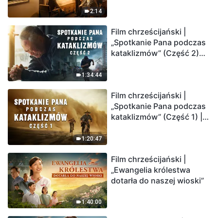
2:14
Film chrześcijański |
„Spotkanie Pana podczas
kataklizmów” (Część 2)
Ziemia wchodzi w
„masowe wymieranie”.
1:34:44
Katastrofy uderzają.
Film chrześcijański |
Ludzkość weszła w
„Spotkanie Pana podczas
odliczanie. Czy znalazłeś
kataklizmów” (Część 1) |
już drogę ocalenia?
Nasz dom, Ziemia, stoi na
krawędzi, dokąd zmierza
1:20:47
los ludzkości?
Film chrześcijański |
„Ewangelia królestwa
dotarła do naszej wioski”
1:40:00