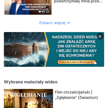
powstrzymały mnie przed
zdemaskowaniem
problemów innych osób”
45:12
Zobacz więcej
Wybrane materiały wideo
Film chrześcijański |
„Zgłębianie” (Zwiastun)