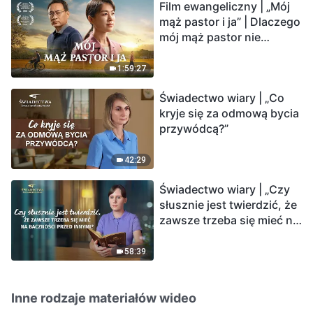
Film ewangeliczny | „Mój
mąż pastor i ja” | Dlaczego
mój mąż pastor nie
rozumie głosu Boga?
1:59:27
Świadectwo wiary | „Co
kryje się za odmową bycia
przywódcą?”
42:29
Świadectwo wiary | „Czy
słusznie jest twierdzić, że
zawsze trzeba się mieć na
baczności przed innymi?”
58:39
Inne rodzaje materiałów wideo