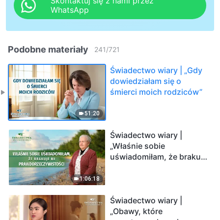
Skontaktuj się z nami przez
WhatsApp
Podobne materiały
241
/
721
Świadectwo wiary | „Gdy
dowiedziałam się o
śmierci moich rodziców”
51:20
Świadectwo wiary |
„Właśnie sobie
uświadomiłam, że brakuje
mi
prawdorzeczywistości”
1:06:18
Świadectwo wiary |
„Obawy, które