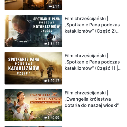
2:14
Film chrześcijański |
„Spotkanie Pana podczas
kataklizmów” (Część 2)
Ziemia wchodzi w
„masowe wymieranie”.
1:34:44
Katastrofy uderzają.
Film chrześcijański |
Ludzkość weszła w
„Spotkanie Pana podczas
odliczanie. Czy znalazłeś
kataklizmów” (Część 1) |
już drogę ocalenia?
Nasz dom, Ziemia, stoi na
krawędzi, dokąd zmierza
1:20:47
los ludzkości?
Film chrześcijański |
„Ewangelia królestwa
dotarła do naszej wioski”
1:40:00