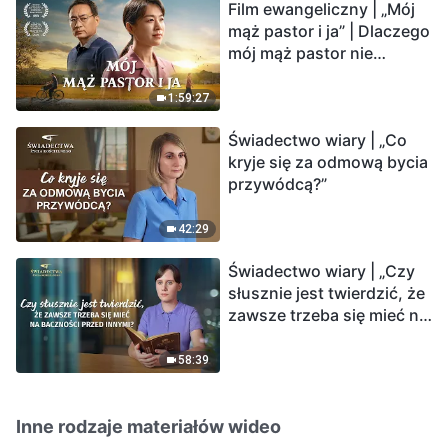
Film ewangeliczny | „Mój
mąż pastor i ja” | Dlaczego
mój mąż pastor nie
rozumie głosu Boga?
1:59:27
Świadectwo wiary | „Co
kryje się za odmową bycia
przywódcą?”
42:29
Świadectwo wiary | „Czy
słusznie jest twierdzić, że
zawsze trzeba się mieć na
baczności przed innymi?”
58:39
Inne rodzaje materiałów wideo