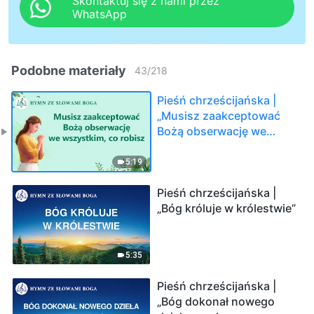
Skontaktuj się z nami przez
WhatsApp
Podobne materiały
43
/
218
Pieśń chrześcijańska |
„Musisz zaakceptować
Bożą obserwację we
wszystkim, co robisz”
5:19
Pieśń chrześcijańska |
„Bóg króluje w królestwie”
5:35
Pieśń chrześcijańska |
„Bóg dokonał nowego