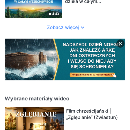
dzieła w całym
wszechświecie”
4:43
Zobacz więcej
Wybrane materiały wideo
Film chrześcijański |
„Zgłębianie” (Zwiastun)