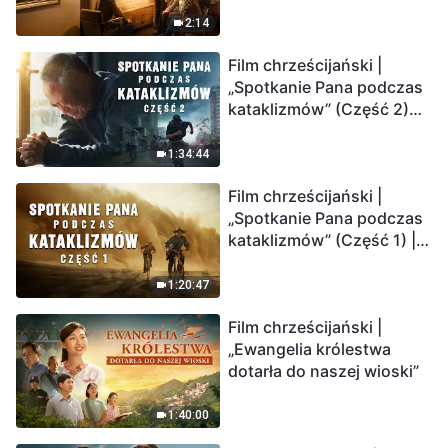
2:14
Film chrześcijański |
„Spotkanie Pana podczas
kataklizmów” (Część 2)
Ziemia wchodzi w
„masowe wymieranie”.
1:34:44
Katastrofy uderzają.
Film chrześcijański |
Ludzkość weszła w
„Spotkanie Pana podczas
odliczanie. Czy znalazłeś
kataklizmów” (Część 1) |
już drogę ocalenia?
Nasz dom, Ziemia, stoi na
krawędzi, dokąd zmierza
1:20:47
los ludzkości?
Film chrześcijański |
„Ewangelia królestwa
dotarła do naszej wioski”
1:40:00