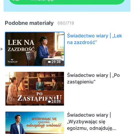
Podobne materiały
680
/
719
Świadectwo wiary | „Lek
na zazdrość”
29:38
Świadectwo wiary | „Po
zastąpieniu”
24:59
Świadectwo wiary |
„Wyzbywając się
egoizmu, odnajduję