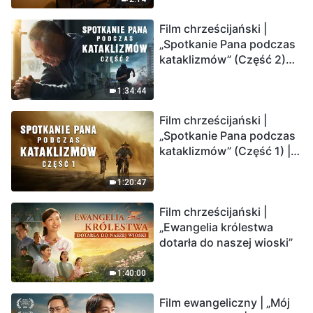
Film chrześcijański |
„Spotkanie Pana podczas
kataklizmów” (Część 2)
Ziemia wchodzi w
„masowe wymieranie”.
1:34:44
Katastrofy uderzają.
Film chrześcijański |
Ludzkość weszła w
„Spotkanie Pana podczas
odliczanie. Czy znalazłeś
kataklizmów” (Część 1) |
już drogę ocalenia?
Nasz dom, Ziemia, stoi na
krawędzi, dokąd zmierza
1:20:47
los ludzkości?
Film chrześcijański |
„Ewangelia królestwa
dotarła do naszej wioski”
1:40:00
Film ewangeliczny | „Mój