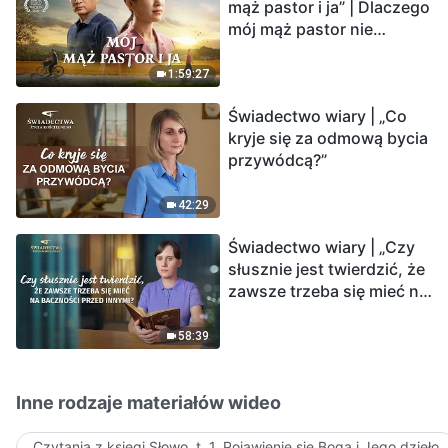
mąż pastor i ja” | Dlaczego
mój mąż pastor nie
rozumie głosu Boga?
1:59:27
Świadectwo wiary | „Co
kryje się za odmową bycia
przywódcą?”
42:29
Świadectwo wiary | „Czy
słusznie jest twierdzić, że
zawsze trzeba się mieć na
baczności przed innymi?”
58:39
Inne rodzaje materiałów wideo
Czytania z księgi Słowo, t. 1, Pojawienie się Boga i Jego dzieło