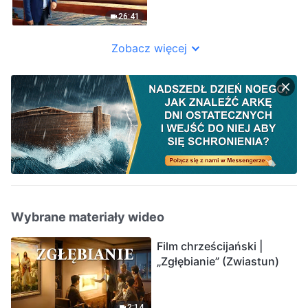
wolność”
26:41
Zobacz więcej
Wybrane materiały wideo
Film chrześcijański |
„Zgłębianie” (Zwiastun)
2:14