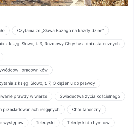
eło
Czytania ze „Słowa Bożego na każdy dzień”
ia z księgi Słowo, t. 3, Rozmowy Chrystusa dni ostatecznych
przywódców i pracowników
ytania z księgi Słowo, t. 7, O dążeniu do prawdy
kiwanie prawdy w wierze
Świadectwa życia kościelnego
o prześladowaniach religijnych
Chór taneczny
ór występów
Teledyski
Teledyski do hymnów