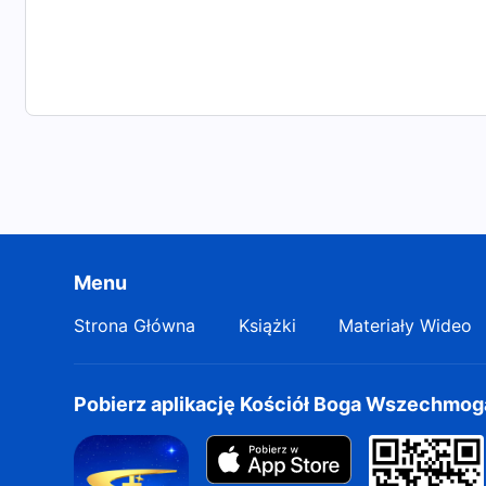
Menu
Strona Główna
Książki
Materiały Wideo
Pobierz aplikację Kościół Boga Wszechmo