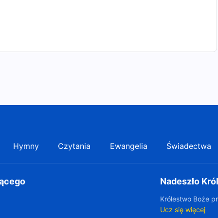
Hymny
Czytania
Ewangelia
Świadectwa
gącego
Nadeszło Kró
Królestwo Boże pr
Ucz się więcej