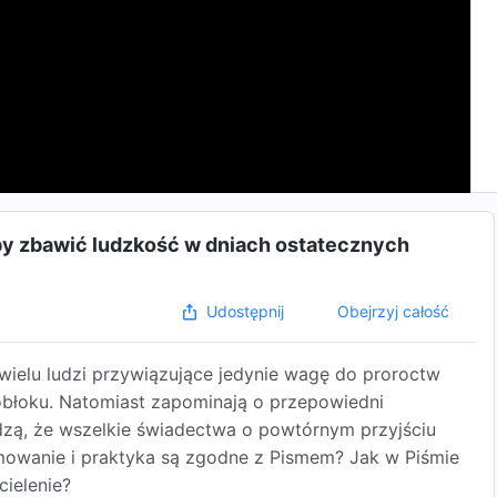
, by zbawić ludzkość w dniach ostatecznych
Obejrzyj całość
Udostępnij
 wielu ludzi przywiązujące jedynie wagę do proroctw
 obłoku. Natomiast zapominają o przepowiedni
dzą, że wszelkie świadectwa o powtórnym przyjściu
mowanie i praktyka są zgodne z Pismem? Jak w Piśmie
ielenie?