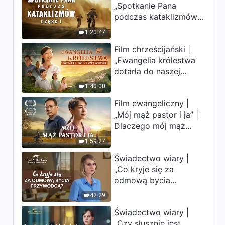
„Spotkanie Pana
uderzają. Ludzkość
podczas kataklizmów”
weszła w odliczanie.
(Część 1) | Nasz dom,
Czy znalazłeś już
1:20:47
Ziemia, stoi na
drogę ocalenia?
Film chrześcijański |
krawędzi, dokąd
„Ewangelia królestwa
zmierza los ludzkości?
dotarła do naszej
wioski”
1:40:00
Film ewangeliczny |
„Mój mąż pastor i ja” |
Dlaczego mój mąż
pastor nie rozumie
1:59:27
głosu Boga?
Świadectwo wiary |
„Co kryje się za
odmową bycia
przywódcą?”
42:29
Świadectwo wiary |
„Czy słusznie jest