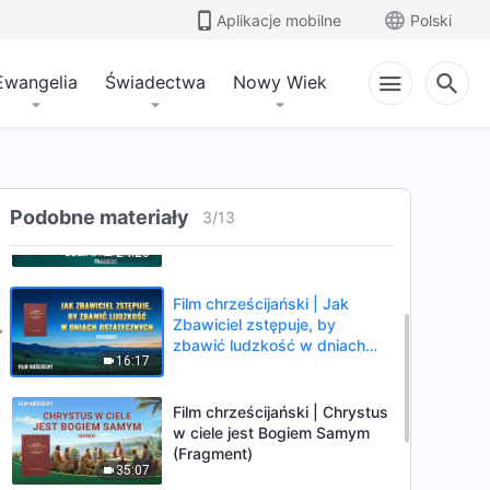
Aplikacje mobilne
Polski
Ewangelia
Świadectwa
Nowy Wiek
Film chrześcijański | Dlaczego
Pan stał się ciałem przed
kataklizmami? (Fragment)
9:49
Film chrześcijański | Czy
Podobne materiały
rzeczywiście znasz Boga
3
/
13
wcielonego? (Fragment)
24:20
Film chrześcijański | Jak
Zbawiciel zstępuje, by
zbawić ludzkość w dniach
16:17
ostatecznych (Fragment)
Film chrześcijański | Chrystus
w ciele jest Bogiem Samym
(Fragment)
35:07