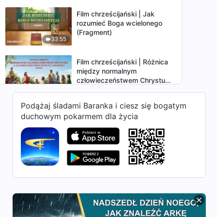
Film chrześcijański | Jak
rozumieć Boga wcielonego
(Fragment)
33:55
Film chrześcijański | Różnica
między normalnym
człowieczeństwem Chrystusa
16:09
a człowieczeństwem zepsutej
ludzkości (Fragment)
Podążaj śladami Baranka i ciesz się bogatym
Film chrześcijański | Dlaczego
duchowym pokarmem dla życia
Bóg staje się ciałem dwa
razy, by zbawić ludzkość?
20:54
(Fragment)
Film chrześcijański |
Zrozumienie znaczenia
dwukrotnego wcielenia Boga
28:28
(Fragment)
Film chrześcijański |
Tajemnice Bożych wcieleń