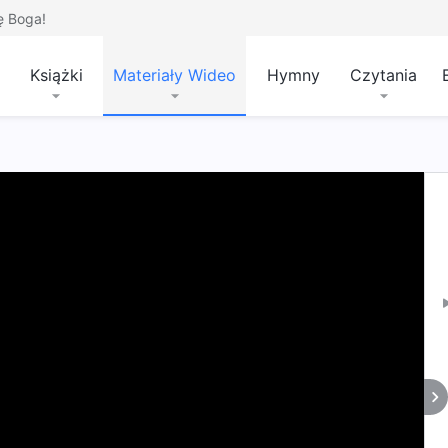
ę Boga!
Książki
Materiały Wideo
Hymny
Czytania