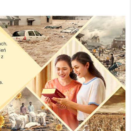
ach.
ień
 z
a.