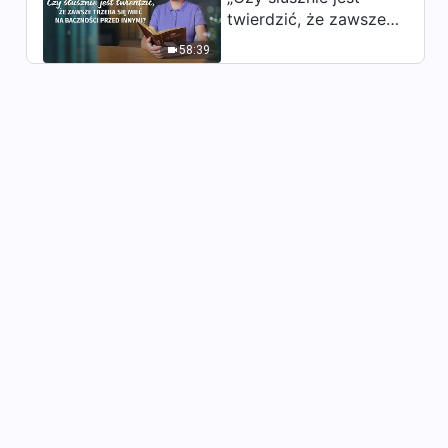
twierdzić, że zawsze
trzeba się mieć na
58:39
baczności przed
innymi?”