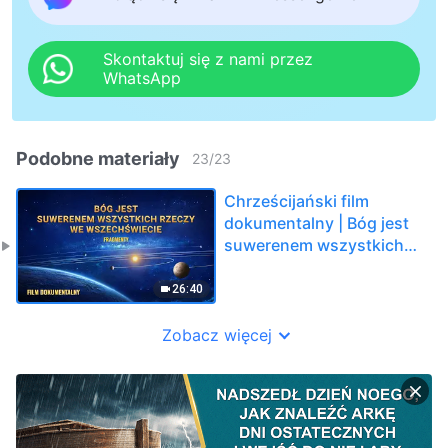
Skontaktuj się z nami przez
WhatsApp
Podobne materiały
23
/
23
Chrześcijański film
dokumentalny | Bóg jest
suwerenem wszystkich
rzeczy we Wszechświecie
(Fragmenty)
26:40
Zobacz więcej