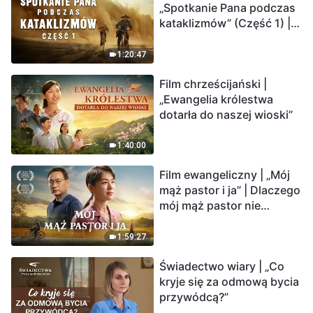
„Spotkanie Pana podczas
odliczanie. Czy znalazłeś
kataklizmów” (Część 1) |
już drogę ocalenia?
Nasz dom, Ziemia, stoi na
krawędzi, dokąd zmierza
1:20:47
los ludzkości?
Film chrześcijański |
„Ewangelia królestwa
dotarła do naszej wioski”
1:40:00
Film ewangeliczny | „Mój
mąż pastor i ja” | Dlaczego
mój mąż pastor nie
rozumie głosu Boga?
1:59:27
Świadectwo wiary | „Co
kryje się za odmową bycia
przywódcą?”