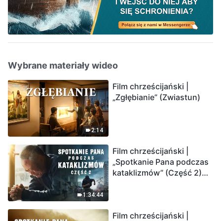
Wybrane materiały wideo
Film chrześcijański |
„Zgłębianie” (Zwiastun)
2:14
Film chrześcijański |
„Spotkanie Pana podczas
kataklizmów” (Część 2)
Ziemia wchodzi w
„masowe wymieranie”.
1:34:44
Katastrofy uderzają.
Film chrześcijański |
Ludzkość weszła w