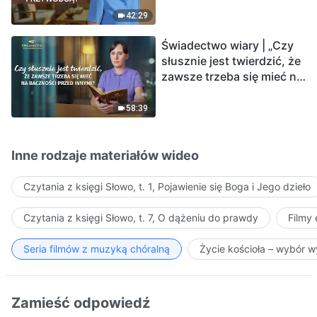
42:29
Świadectwo wiary | „Czy
słusznie jest twierdzić, że
zawsze trzeba się mieć na
baczności przed innymi?”
58:39
Inne rodzaje materiałów wideo
Czytania z księgi Słowo, t. 1, Pojawienie się Boga i Jego dzieło
Czytania z księgi Słowo, t. 7, O dążeniu do prawdy
Filmy
Seria filmów z muzyką chóralną
Życie kościoła – wybór 
Zamieść odpowiedź