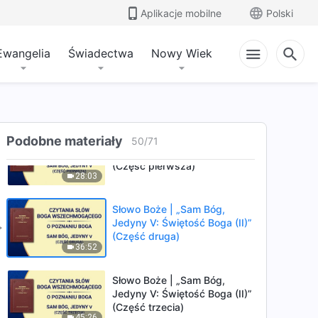
Jedyny IV: Świętość Boga (I)”
Aplikacje mobilne
Polski
(Część druga)
23:57
Ewangelia
Świadectwa
Nowy Wiek
Słowo Boże | „Sam Bóg,
Jedyny IV: Świętość Boga (I)”
(Część trzecia)
39:06
Słowo Boże | „Sam Bóg,
Podobne materiały
50
/
71
Jedyny V: Świętość Boga (II)”
(Część pierwsza)
28:03
Słowo Boże | „Sam Bóg,
Jedyny V: Świętość Boga (II)”
(Część druga)
36:52
Słowo Boże | „Sam Bóg,
Jedyny V: Świętość Boga (II)”
(Część trzecia)
45:26