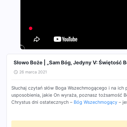
Słowo Boże | „Sam Bóg, Jedyny V: Świętość Bo
26 marca 2021
Słuchaj czytań słów Boga Wszechmogącego i na ich p
usposobienia, jakie On wyraża, poznasz tożsamość Bo
Chrystus dni ostatecznych –
Bóg Wszechmogący
– je