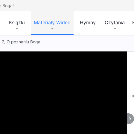
ę Boga!
Książki
Materiały Wideo
Hymny
Czytania
t. 2, O poznaniu Boga