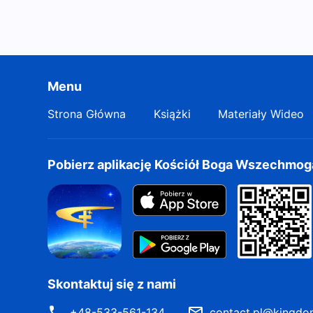
Menu
Strona Główna
Książki
Materiały Wideo
Pobierz aplikację Kościół Boga Wszechmo
Skontaktuj się z nami
+48-533-561-134
contact.pl@kingdo