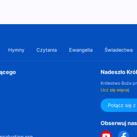
Hymny
Czytania
Ewangelia
Świadectwa
gącego
Nadeszło Kró
Królestwo Boże pr
Ucz się więcej
Połącz się 
Obserwuj na
msalvation.org