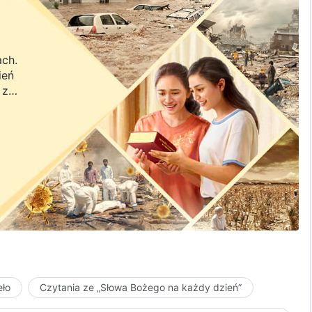
ach.
ień
 z
a.
eło
Czytania ze „Słowa Bożego na każdy dzień”