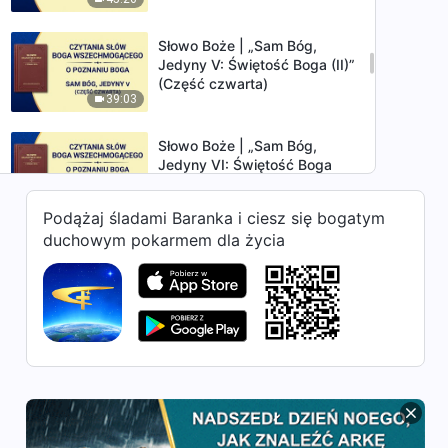
Słowo Boże | „Sam Bóg,
Jedyny V: Świętość Boga (II)”
(Część czwarta)
39:03
Słowo Boże | „Sam Bóg,
Jedyny VI: Świętość Boga
(III)” (Część pierwsza)
22:47
Podążaj śladami Baranka i ciesz się bogatym
duchowym pokarmem dla życia
Słowo Boże | „Sam Bóg,
Jedyny VI: Świętość Boga
(III)” (Część druga)
32:59
Słowo Boże | „Sam Bóg,
Jedyny VI: Świętość Boga
(III)” (Część trzecia)
37:53
Słowo Boże | „Sam Bóg,