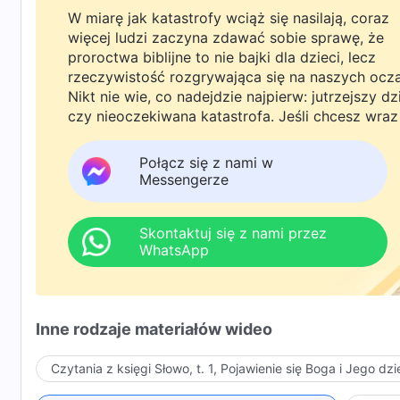
W miarę jak katastrofy wciąż się nasilają, coraz
więcej ludzi zaczyna zdawać sobie sprawę, że
proroctwa biblijne to nie bajki dla dzieci, lecz
rzeczywistość rozgrywająca się na naszych ocz
Nikt nie wie, co nadejdzie najpierw: jutrzejszy dz
czy nieoczekiwana katastrofa. Jeśli chcesz wraz
rodziną powitać powrót Pana i znaleźć
bezpieczeństwo pod Bożą ochroną, kliknij
Połącz się z nami w
WhatsAppa lub Messengera, aby dołączyć do
Messengerze
naszej grupy studyjnej. Nie odkładaj tego do jutr
Skontaktuj się z nami przez
WhatsApp
Inne rodzaje materiałów wideo
Czytania z księgi Słowo, t. 1, Pojawienie się Boga i Jego dzi