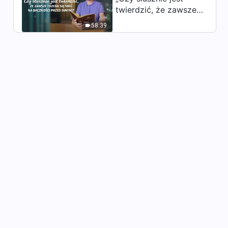
Jedyny IX: Bóg jest źródłem
twierdzić, że zawsze
życia wszechrzeczy (III)”
trzeba się mieć na
35:08
(Część pierwsza)
58:39
baczności przed
innymi?”
Słowo Boże | „Sam Bóg,
Jedyny IX: Bóg jest źródłem
życia wszechrzeczy (III)”
37:47
(Część druga)
Słowo Boże | „Sam Bóg,
Jedyny IX: Bóg jest źródłem
życia wszechrzeczy (III)”
35:41
(Część trzecia)
Słowo Boże | „Sam Bóg,
Jedyny X: Bóg jest źródłem
życia wszystkich rzeczy (IV)”
34:59
(Część pierwsza)
Słowo Boże | „Sam Bóg,
Jedyny X: Bóg jest źródłem
życia wszystkich rzeczy (IV)”
43:47