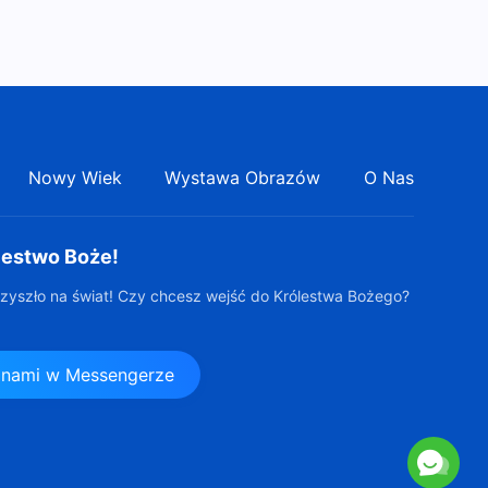
(Część druga)
Słowo Boże | „Sam Bóg,
Jedyny X: Bóg jest źródłem
życia wszystkich rzeczy (IV)”
36:27
(Część trzecia)
Nowy Wiek
Wystawa Obrazów
O Nas
lestwo Boże!
zyszło na świat! Czy chcesz wejść do Królestwa Bożego?
z nami w Messengerze
s