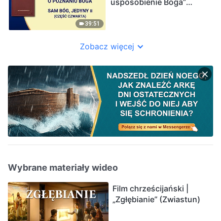
usposobienie Boga”
(Część czwarta)
39:51
Zobacz więcej
Wybrane materiały wideo
Film chrześcijański |
„Zgłębianie” (Zwiastun)