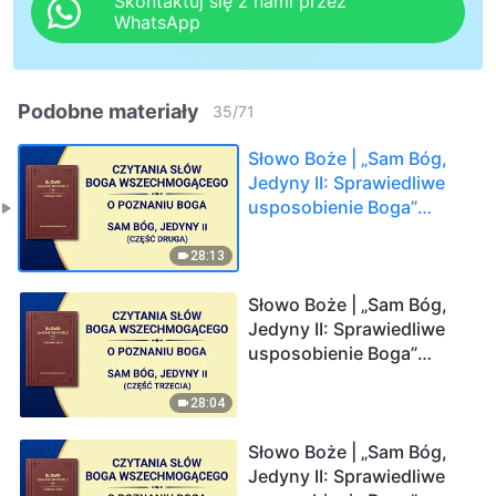
Skontaktuj się z nami przez
WhatsApp
Podobne materiały
35
/
71
Słowo Boże | „Sam Bóg,
Jedyny II: Sprawiedliwe
usposobienie Boga”
(Część druga)
28:13
Słowo Boże | „Sam Bóg,
Jedyny II: Sprawiedliwe
usposobienie Boga”
(Część trzecia)
28:04
Słowo Boże | „Sam Bóg,
Jedyny II: Sprawiedliwe