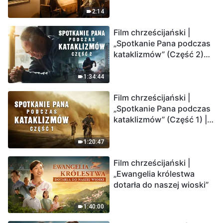
2:14
Film chrześcijański |
„Spotkanie Pana podczas
kataklizmów” (Część 2)
Ziemia wchodzi w
„masowe wymieranie”.
1:34:44
Katastrofy uderzają.
Film chrześcijański |
Ludzkość weszła w
„Spotkanie Pana podczas
odliczanie. Czy znalazłeś
kataklizmów” (Część 1) |
już drogę ocalenia?
Nasz dom, Ziemia, stoi na
krawędzi, dokąd zmierza
1:20:47
los ludzkości?
Film chrześcijański |
„Ewangelia królestwa
dotarła do naszej wioski”
1:40:00