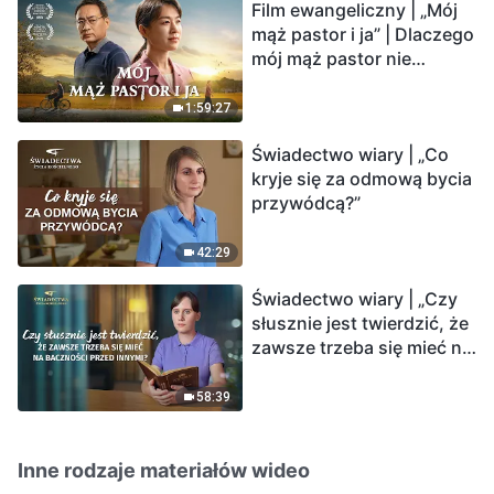
Film ewangeliczny | „Mój
mąż pastor i ja” | Dlaczego
mój mąż pastor nie
rozumie głosu Boga?
1:59:27
Świadectwo wiary | „Co
kryje się za odmową bycia
przywódcą?”
42:29
Świadectwo wiary | „Czy
słusznie jest twierdzić, że
zawsze trzeba się mieć na
baczności przed innymi?”
58:39
Inne rodzaje materiałów wideo