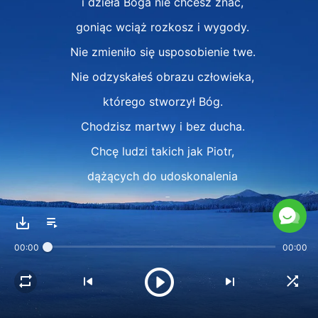
i dzieła Boga nie chcesz znać,
goniąc wciąż rozkosz i wygody.
Nie zmieniło się usposobienie twe.
Nie odzyskałeś obrazu człowieka,
którego stworzył Bóg.
Chodzisz martwy i bez ducha.
Chcę ludzi takich jak Piotr,
dążących do udoskonalenia
przez Boga.
Dziś prawda dana jest tym,
00:00
00:00
co jej szukają.
Zbawienie jest dla tych,
co pragną je otrzymać.