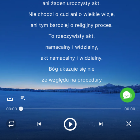
ani żaden uroczysty akt.
Nie chodzi o cud ani o wielkie wizje,
ani tym bardziej o religijny proces.
To rzeczywisty akt,
namacalny i widzialny,
akt namacalny i widzialny.
Bóg ukazuje się nie
ze względu na procedury
ani przez wzgląd na
tymczasowe przedsięwzięcia,
00:00
00:00
a raczej przez wzgląd
na pewien etap dzieła Jego Boskiego planu.
II