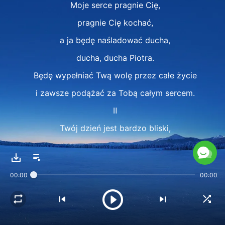
Moje serce pragnie Cię,
pragnie Cię kochać,
a ja będę naśladować ducha,
ducha, ducha Piotra.
Będę wypełniać Twą wolę przez całe życie
i zawsze podążać za Tobą całym sercem.
Ⅱ
Twój dzień jest bardzo bliski,
a my z całych sił walczymy.
Chcielibyśmy być Twymi powiernikami,
00:00
00:00
poprzez wiatr i deszcz.
A Mistrz niedługo opuści ogród,
a sługi złamane serca mają.