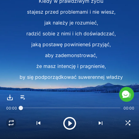
Kiedy w prawdziwym życiu
stajesz przed problemami i nie wiesz,
jak należy je rozumieć,
radzić sobie z nimi i ich doświadczać,
jaką postawę powinieneś przyjąć,
aby zademonstrować,
że masz intencję i pragnienie,
by się podporządkować suwerennej władzy
i ustaleniom Boga,
jak również rzeczywistość
00:00
00:00
tego podporządkowania?
Najpierw musisz nauczyć się czekać,
następnie musisz nauczyć się szukać,