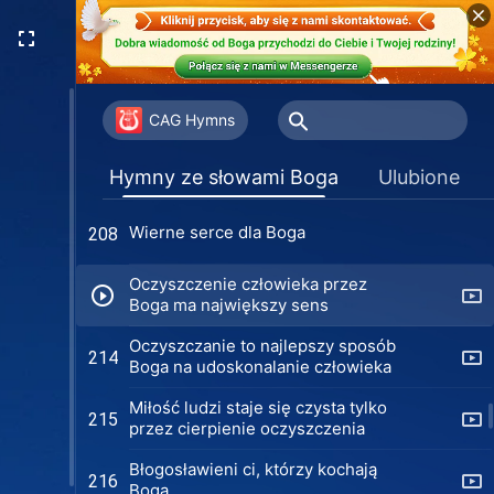
udoskonalony przez Boga
Świadkowie Boga muszą przejść
205
zmianę usposobienia
Poznanie Boga jest Jego
206
ostatecznym wymogiem wobec
CAG Hymns
ludzkości
Tylko poznając Boga, człowiek
207
Hymny ze słowami Boga
Ulubione
może Go pokochać
Wierne serce dla Boga
208
Oczyszczenie człowieka przez
Boga ma największy sens
Oczyszczanie to najlepszy sposób
214
Boga na udoskonalanie człowieka
Miłość ludzi staje się czysta tylko
215
przez cierpienie oczyszczenia
Błogosławieni ci, którzy kochają
216
Boga