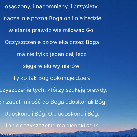
osądzony, i napomniany, i przycięty,
inaczej nie pozna Boga on i nie będzie
w stanie prawdziwie miłować Go.
Oczyszczenie człowieka przez Boga
ma nie tylko jeden cel, lecz
sięga wielu wymiarów.
Tylko tak Bóg dokonuje dzieła
czyszczenia tych, którzy szukają prawdy.
ch zapał i miłość do Boga udoskonali Bóg.
Udoskonali Bóg. O… udoskonali Bóg.
Takie oczyszczenie ma głęboki sens