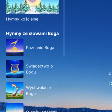
Hymny kościelne
Hymny ze słowami Boga
Poznanie Boga
Świadectwo o
Bogu
o
I
Wychwalanie
Boga