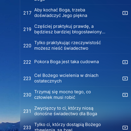
Aby kochać Boga, trzeba
217
doświadczyć Jego piękna
Częściej praktykuj prawdę, a
219
będziesz bardziej błogosławiony
przez Boga
Tylko praktykując rzeczywistość
220
możesz nieść świadectwo
Pokora Boga jest taka cudowna
222
Cel Bożego wcielenia w dniach
223
ostatecznych
Trzymaj się mocno tego, co
230
człowiek musi robić
Zwycięzcy to ci, którzy niosą
231
donośne świadectwo dla Boga
Tylko ci, którzy dostąpią Bożego
233
zbawienia, są żywi