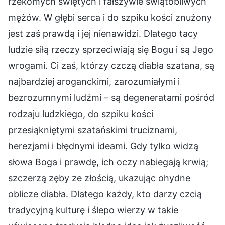
rzekomych świętych i fałszywie świątobliwych
mężów. W głębi serca i do szpiku kości znużony
jest zaś prawdą i jej nienawidzi. Dlatego tacy
ludzie siłą rzeczy sprzeciwiają się Bogu i są Jego
wrogami. Ci zaś, którzy czczą diabła szatana, są
najbardziej aroganckimi, zarozumiałymi i
bezrozumnymi ludźmi – są degeneratami pośród
rodzaju ludzkiego, do szpiku kości
przesiąkniętymi szatańskimi truciznami,
herezjami i błędnymi ideami. Gdy tylko widzą
słowa Boga i prawdę, ich oczy nabiegają krwią;
szczerzą zęby ze złością, ukazując ohydne
oblicze diabła. Dlatego każdy, kto darzy czcią
tradycyjną kulturę i ślepo wierzy w takie