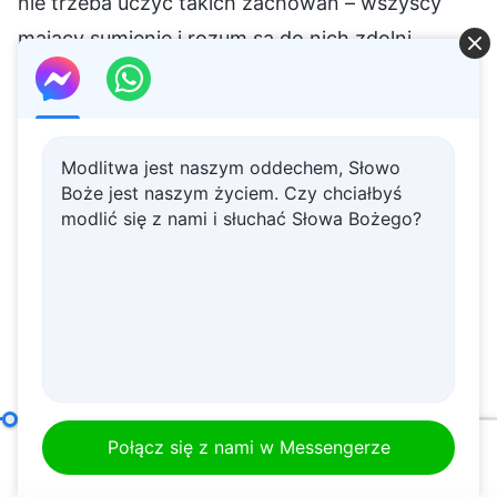
Modlitwa jest naszym oddechem, Słowo
Boże jest naszym życiem. Czy chciałbyś
modlić się z nami i słuchać Słowa Bożego?
Co to znaczy dążyć do prawdy (7)
Część druga
Połącz się z nami w Messengerze
00:20
01:18:40