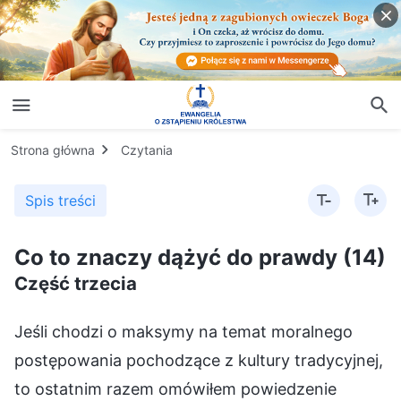
Strona główna
Czytania
Spis treści
Co to znaczy dążyć do prawdy (14)
Część trzecia
Jeśli chodzi o maksymy na temat moralnego postępowania pochodzące z kultury tradycyjnej, to ostatnim razem omówiłem powiedzenie „Wszyscy ponoszą wspólną odpowiedzialność za los swojego kraju”. Dzisiaj z kolei będę omawiał maksymę „Dokładaj wszelkich starań, aby dobrze załatwić sprawy powierzone ci przez innych”. Podobnie jak poprzednio omawiane przeze Mnie powiedzenie, czyli „To, czy przedsięwzięcie się powiedzie, czy zakończy porażką, zależy od ludzi”, także i ta maksyma reprezentuje oczywiście punkt widzenia niedowiarków. Zapatrywania niedowiarków są wśród ludzi powszechne i można je usłyszeć wszędzie. Od chwili, gdy ludzie zaczynają mówić, przyswajają sobie wszelkiego rodzaju powiedzenia od innych, od niedowiarków, od szatana i od świata. Rozpoczyna się to wszystko od wczesnej edukacji, podczas której rodzice i rodziny uczą dzieci, jak się zachowywać, co mówić, jakie zasady moralne należy posiadać, jakie myślenie i charakter w sobie rozwijać itd. Nawet po wejściu do społeczeństwa jednostki nadal nieświadomie akceptują indoktrynację rozmaitymi doktrynami i teoriami pochodzącymi od szatana. Maksyma „Dokładaj wszelkich starań, aby dobrze załatwić sprawy powierzone ci przez innych” jest wpajana każdej osobie przez rodzinę lub społeczeństwo jako jedno z zachowań moralnych, które ludzie muszą przejawiać. Jeśli zachowujesz się w ten sposób, ludzie mówią, że jesteś szlachetny, honorowy i uczciwy oraz że jesteś szanowany i wysoko ceniony przez społeczeństwo. Ponieważ wyrażenie „Dokładaj wszelkich starań, aby dobrze załatwić sprawy powierzone ci przez innych” pochodzi od ludzi i od szatana, staje się przedmiotem, który analizujemy i co do którego uczymy się rozeznania, a ponadto czymś, co musimy odrzucić. Dlaczego zyskujemy rozeznanie co do tej maksymy i odrzucamy ją? Najpierw zapytajmy, czy to powiedzenie jest słuszne i czy osoba, która się do niego stosuje, postępuje słusznie. Czy naprawdę szlachetnie jest być osobą, która posiada moralny charakter umożliwiający jej „dokładanie wszelkich starań, aby dobrze załatwić sprawy powierzone jej przez innych”? Czy taka osoba posiada prawdorzeczywistość? Czy ma człowieczeństwo i kieruje się zasadami postępowania, o których Bóg powiedział, że istoty stworzone powinny się nimi kierować? Czy wszyscy rozumiecie zdanie „Dokładaj wszelkich starań, aby dobrze załatwić sprawy powierzone ci przez innych”? Najpierw wyjaśnijcie własnymi słowami, co oznacza to powiedzenie. (Oznacza ono, że gdy ktoś powierza ci jakieś zadanie, nie powinieneś szczędzić wysiłków, by je wykonać). Czy nie tak powinno być? Czy jeśli ktoś powierza ci zadanie, to nie znaczy, że ma o tobie wysokie mniemanie? Wysoko cię ceni, wierzy w ciebie i uważa, że jesteś godny zaufania. Tak więc bez względu na to, o jakie zadanie chodzi, powinieneś się zgodzić, wykonać je dobrze i w pełnej zgodzie z ich wymaganiami, tak aby byli zadowoleni i usatysfakcjonowani. Jeśli tak zrobisz, to jesteś dobrym człowiekiem. Sugeruje się tutaj, że to, czy jesteś uważany za dobrego człowieka, wynika z tego, czy osoba, która powierzyła ci zadanie, jest usatysfakcjonowana. Czy można to wytłumaczyć w ten sposób? (Tak). Czyż zatem nie jest łatwo być postrzeganym przez innych ludzi jako dobry człowiek i szanowanym przez społeczeństwo? (Jest łatwo). Co to znaczy, że jest to „łatwe”? Oznacza to, że poprzeczka jest nisko zawieszona i nie ma nic szlachetnego w spełnieniu takiego standardu. Jeśli stosujesz się do normy moralnej mówiącej: „Dokładaj wszelkich starań, aby dobrze załatwić sprawy powierzone ci przez innych”, jesteś w tym kontekście uważany za osobę postępującą moralnie. W domyśle oznacza to, że zasługujesz na zaufanie, na to, by powierzano ci zadania, że jesteś osobą cieszącą się dobrą reputacją, a także że jesteś dobrym człowiekiem. Taki jest sens tego powiedzenia. Czy się zgadzacie? Czy macie jakieś zastrzeżenia do standardów osądu i oceny zawartych w maksymie „Dokładaj wszelkich starań, aby dobrze załatwić sprawy powierzone ci przez innych”? Jeśli możecie podać jakiś przykład obalający to stwierdzenie i wykazujący jego niedorzeczność, czyli jeśli potraficie użyć jakiegoś rzeczywistego przykładu, aby obalić tę maksymę, to nie będzie ona miała mocy obowiązującej. Teoretycznie możecie z góry przyjąć, że to powiedzenie bez wątpienia jest błędne, ponieważ nie jest prawdą i nie pochodzi od Boga. Jak jednak możecie je obalić za pomocą faktów? Na przykład, jeśli jesteś zbyt zajęty, aby iść do sklepu na zakupy, możesz poprosić sąsiada, żeby cię wyręczył. Możesz mu dokładnie powiedzieć, co, ile i kiedy kupić. Następnie sąsiad kupuje wszystko zgodnie z twoją prośbą i dostarcza zakupy na czas. Czy uważa się to za „dokładanie wszelkich starań, aby dobrze załatwić sprawy powierzone ci przez innych”? Czy jest to coś, co uważa się za powód do chluby? To ledwie kiwnięcie palcem. Czy pomoc komuś w zakupach może być uznawana za dowód posiadania moralnego charakteru? (Nie). Czy umiejętność „dokładania wszelkich starań, aby dobrze załatwić sprawy powierzone ci przez innych” ma cokolwiek wspólnego z tym, czy ludzie robią złe rzeczy, czy nie, a także z tym, jaki jest ich charakter? Jeśli ktoś może dołożyć wszelkich starań, aby wykonać jakieś drobne zadanie, które powierzyli mu inni ludzie, czy oznacza to, że spełnia standardy postępowania moralnego? Czy możliwość wykonania tak drobnego zadania dowodzi, że naprawdę jest on osobą posiadającą moralny charakter? Niektórzy ludzie mówią: „Ta osoba jest bardzo godna zaufania. Ilekroć poprosi się ją o dostarczenie czegoś, bez względu na to, co to jest i ile waży, zawsze to przynosi. Jest godna zaufania i postępuje moralnie”. W ten sposób ludzie postrzegają i oceniają takie osoby. Czy taka ocena jest właściwa? (Nie jest). Jesteście sąsiadami. Sąsiedzi na ogół nie zwracają się przeciwko sobie ani nie wyrządzają sobie krzywdy, ponieważ ich ścieżki regularnie się krzyżują. Gdyby doszło do jakiejś sprzeczki, utrudniłoby to późniejsze kontakty. Być może sąsiad pomógł ci właśnie dlatego. Możliwe też, że wyświadczenie tej drobnej przysługi nie było dla niego kłopotliwe, nie było zadaniem trudnym i nie wiązało się z poniesieniem żadnej straty. Co więcej, pozwoliło mu to wywrzeć dobre wrażenie i zyskać dobrą reputację, co jest dla niego korzystne. Dodatkowo, skoro wyświadczył ci tę drobną przysługę, czyż nie będzie mógł bez skrępowania poprosić kiedyś ciebie o przysługę? Być może w przyszłości poprosi cię o jakąś niebagatelną przysługę i będziesz czuł się zobligowany, żeby mu ją wyświadczyć. Czyż tą przysługą twój sąsiad nie otwiera sobie wielu możliwości? Kiedy ludzie pomagają sobie nawzajem, wchodzą w interakcje i zadają się ze sobą, jest w tym ukryty cel. Jeśli uznają cię za bezużytecznego i nie sądzą, by mieli kiedyś prosić cię o pomoc, mogą wcale nie wyświadczyć ci teraz tej przysługi. Możliwe, że masz w rodzinie lekarzy, prawników, urzędników państwowych lub osoby o wysokim statusie społecznym, co jest w jakiś sposób przydatne dla tego kogoś. Może ci on pomóc, aby nie zamykać przed sobą możliwości. Być może wykorzysta cię w przyszłości czy przynajmniej pożyczy od ciebie jakieś potrzebne mu narzędzia. Czasami prosisz tę osobę o drobne przysługi i po kilku dniach ona przychodzi do twojego domu coś pożyczyć. Ludzie nie kiwną palcem, jeśli czegoś nie będą z tego mieć! Kiedy poprosiłeś sąsiada o przysługę, od razu się zgodził z uśmiechem na twarzy i pozornie bez zastanowienia; w rzeczywistości jednak wszystko starannie przekalkulował, ponieważ myśli żadnego człowieka nie są proste. Kiedyś poszedłem do krawcowej, u której zawsze ceruję i przeszywam ubrania. Krawcowa to starsza pani, której córka wracała do kraju. Jej sąsiad miał samochód, więc starsza pani poprosiła go o zawiezienie córki na lotnisko, żeby nie musiała płacić za taksówkę. Sąsiad się zgodził, a starsza pani była zachwycona. Jednak ten sąsiad nie był taki bezinteresowny. Nie chciał tego zrobić za darmo. Kiedy się zgodził, został w warsztacie, powoli wyjmując z torby jakieś ubranie i mówiąc: „Czy myślisz, że tę dziurę w mojej koszuli da się zacerować?”. Starsza pani była zaskoczona, a jej wyraz twarzy zdawał się mówić: „Dlaczego on wykorzystuje taki drobiazg? Zgodził się tak chętnie, ale okazuje się, że nie chce tego zrobić za darmo”. Starsza pani zareagowała szybko, mówiąc po sekundzie lub dwóch: „W porządku, połóż ją tam, a ja ją zaceruję”. Ani słowa o pieniądzach. Zobaczcie, jak prosta prośba o transport jest równoważona oczekiwaniem zacerowania koszuli. Czy to nie znaczy, że nikt na tym nie traci? Czy interakcje między ludźmi są proste? (Nie są). Nic nie jest proste. W ludzkim społeczeństwie każda jednostka chce coś dla siebie ugrać i każda angażuje się w transakcje. Wszyscy stawiają wymagania innym i każdy chce zyskać cudzym kosztem, nie ponosząc przy tym żadnych strat. Niektórzy mówią: „Wśród tych, którzy »dokładają wszelkich starań, aby dobrze załatwić sprawy powierzone im przez innych«, jest też wielu takich, którzy nie dążą do zysku cudzym kosztem. Po prostu starają się zrobić wszystko, co w ich mocy, aby te zadania wykonać dobrze. Ci ludzie naprawdę posiadają tę cechę, że postępują moralnie”. Myli się ten, kto tak twierdzi. Nawet jeśli ci ludzie nie szukają bogactwa, dóbr materialnych ani żadnych korzyści, chcą zdobyć renomę. Czym jest owa „renoma”? Chodzi o coś takiego: „Zaakceptowałem to, że ludzie ufają, iż dobrze wykonam powierzone mi przez nich zadania. Niezależnie od tego, czy osoba, która mi je powierzyła, jest obecna, czy nie, tak długo, jak dokładam wszelkich starań, aby dobrze sobie z tym poradzić, będę miał dobrą reputację. Przynajmniej niektórzy będą wiedzieć, że jestem dobrym człowiekiem, człowiekiem o wysokim poziomie moralnym i kimś godnym naśladowania. Potrafię zająć miejsce wśród ludzi i cieszyć się renomą w grupie ludzi. To też jest tego warte!”. Inni mówią: „»Dokładaj wszelkich starań, aby dobrze załatwić sprawy powierzone ci przez innych«. Ponieważ ludzie nam zaufali, niezależnie od tego, czy są obecni, czy nie, powinniśmy dobrze i