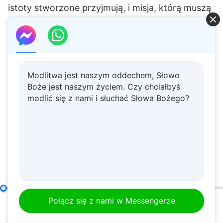
Modlitwa jest naszym oddechem, Słowo
Boże jest naszym życiem. Czy chciałbyś
modlić się z nami i słuchać Słowa Bożego?
Czym jest odpowiednie wykonywanie obowiązków?
(Czę
Połącz się z nami w Messengerze
00:00
01:01:11