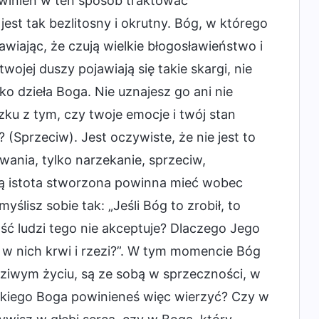
powinien w ten sposób traktować
jest tak bezlitosny i okrutny. Bóg, w którego
prawiając, że czują wielkie błogosławieństwo i
twojej duszy pojawiają się takie skargi, nie
 dzieła Boga. Nie uznajesz go ani nie
ku z tym, czy twoje emocje i twój stan
(Sprzeciw). Jest oczywiste, że nie jest to
nia, tylko narzekanie, sprzeciw,
aką istota stworzona powinna mieć wobec
yślisz sobie tak: „Jeśli Bóg to zrobił, to
ć ludzi tego nie akceptuje? Dlaczego Jego
 w nich krwi i rzezi?”. W tym momencie Bóg
dziwym życiu, są ze sobą w sprzeczności, w
 jakiego Boga powinieneś więc wierzyć? Czy w