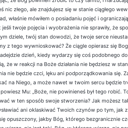
ąc, że Bóg powinien zrobić to czy tamto, i narzucają
eś nic złego, ale znajdujesz się w stanie ciągłego 
ad, właśnie mówiłem o posiadaniu pojęć i ograniczają
jeśli twoje pojęcia i wyobrażenia nie sprawiły, że s
m dziele, twój stan dowodzi, że twoje serce nieusta
y z tego wywnioskować? Że ciągle opierasz się Bog
nadejdzie dzień, kiedy wydarzy się coś podobnego d
ą, że w reakcji na Boże działania nie będziesz w sta
nia nie będzie czci, lęku ani podporządkowania się. 
kać na Niego, a może nawet w twoim sercu będzie t
powiesz Mu: „Boże, nie powinieneś był tego robić. T
ować w ten sposób swoje stworzenia? Jak możesz t
sławiać ani oklaskiwać Twoich czynów po tym, jak zo
się opuszczony, jakby Bóg, którego bezgranicznie c