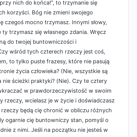
rzy nich do końca!”, to trzymanie się
ch korzyści. Bóg nie zmieni swojego
się czegoś mocno trzymasz. Innymi słowy,
e ty trzymasz się własnego zdania. Wręcz
ą do twojej buntowniczości i
Czy wśród tych czterech rzeczy jest coś,
m, to tylko puste frazesy, które nie pasują
tronie życia człowieka? (Nie, wszystkie są
nie ścieżki praktyki? (Nie). Czy te cztery
i wkraczać w prawdorzeczywistość w swoim
ry rzeczy, wcielasz je w życie i doświadczasz
y rzeczy będą cię chronić w obliczu różnych
dy ogarnie cię buntowniczy stan, pomyśl o
nie z nimi. Jeśli na początku nie jesteś w