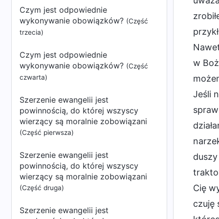
uważaj
Czym jest odpowiednie
zrobił
wykonywanie obowiązków?
(Część
przykł
trzecia)
Nawet 
Czym jest odpowiednie
w Boży
wykonywanie obowiązków?
(Część
czwarta)
możem
Jeśli 
Szerzenie ewangelii jest
sprawi
powinnością, do której wszyscy
wierzący są moralnie zobowiązani
działa
(Część pierwsza)
narze
Szerzenie ewangelii jest
duszy 
powinnością, do której wszyscy
trakt
wierzący są moralnie zobowiązani
Cię wy
(Część druga)
czuję 
Szerzenie ewangelii jest