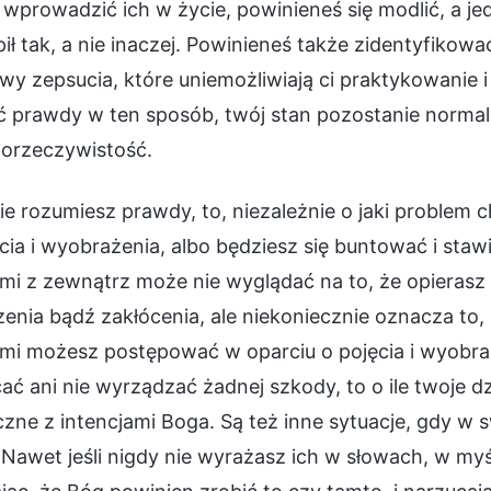
 wprowadzić ich w życie, powinieneś się modlić, a 
ił tak, a nie inaczej. Powinieneś także zidentyfikow
wy zepsucia, które uniemożliwiają ci praktykowanie i
ć prawdy w ten sposób, twój stan pozostanie normal
orzeczywistość.
nie rozumiesz prawdy, to, niezależnie o jaki problem
cia i wyobrażenia, albo będziesz się buntować i staw
i z zewnątrz może nie wyglądać na to, że opierasz 
enia bądź zakłócenia, ale niekoniecznie oznacza to,
mi możesz postępować w oparciu o pojęcia i wyobraż
ać ani nie wyrządzać żadnej szkody, to o ile twoje dz
zne z intencjami Boga. Są też inne sytuacje, gdy w
Nawet jeśli nigdy nie wyrażasz ich w słowach, w myś