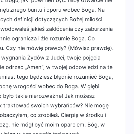
c Bogu, jaki powinien być. Niby otwarcie nie
wewnętrznego buntu i oporu wobec Boga. Na
cych definicji dotyczących Bożej miłości.
powodowałeś jakieś zakłócenia czy zaburzenia
nnie ogranicza i źle rozumie Boga. Co
u. Czy nie mówię prawdy? (Mówisz prawdę).
o wygnania Żydów z Judei, twoje pojęcia
nie odrzec „Amen”, w twojej odpowiedzi na te
Zamiast tego będziesz błędnie rozumieć Boga,
rochę wrogości wobec do Boga. W głębi
o było takie nierozważne! Jak możesz
ak traktować swoich wybrańców? Nie mogę
baczyłem, co zrobiłeś. Cierpię w środku i
zczę, nie mógł być moim oparciem. Bóg, w