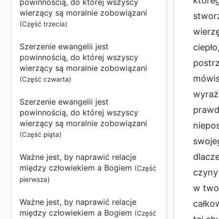
któreg
powinnością, do której wszyscy
wierzący są moralnie zobowiązani
stworz
(Część trzecia)
wierzę
Szerzenie ewangelii jest
ciepło
powinnością, do której wszyscy
postrz
wierzący są moralnie zobowiązani
mówisz
(Część czwarta)
wyraża
Szerzenie ewangelii jest
prawd
powinnością, do której wszyscy
wierzący są moralnie zobowiązani
niepo
(Część piąta)
swojeg
dlacz
Ważne jest, by naprawić relacje
między człowiekiem a Bogiem
(Część
czyny 
pierwsza)
w twoi
Ważne jest, by naprawić relacje
całkow
między człowiekiem a Bogiem
(Część