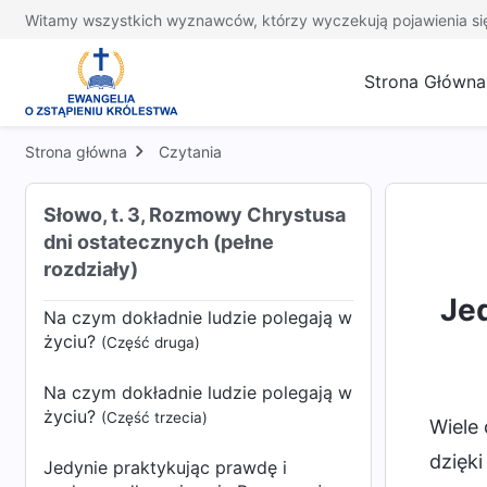
Czym jest prawdorzeczywistość?
Witamy wszystkich wyznawców, którzy wyczekują pojawienia si
(Część pierwsza)
Strona Główna
Czym jest prawdorzeczywistość?
(Część druga)
Strona główna
Czytania
Czym jest prawdorzeczywistość?
(Część trzecia)
Słowo, t. 3, Rozmowy Chrystusa
dni ostatecznych (pełne
Na czym dokładnie ludzie polegają w
życiu?
rozdziały)
(Część pierwsza)
Je
Na czym dokładnie ludzie polegają w
życiu?
(Część druga)
Na czym dokładnie ludzie polegają w
życiu?
(Część trzecia)
Wiele 
dzięk
Jedynie praktykując prawdę i