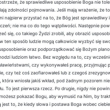
strzeże, że sprawiedliwe usposobienie Boga nie toler
ają zdolności pojmowania. Jeśli mają wrażenie, że to,
i najpierw przystać na to, że Bóg jest sprawiedliwy i
zeń; nie ma co do tego wątpliwości. Następnie powi
zeć się, co takiego Żydzi zrobili, aby obrazić usposo
 w ten sposób ludzie mogą całkowicie wyzbyć się sw
usposobienie oraz podporządkować się Bożym planom
odzi ludziom łatwo. Bez względu na to, czy wcześniej
sławieństwami, czy wykonywałeś pracę, przyjmując 
e, czy też coś zaofiarowałeś lub z czegoś zrezygnowa
 która wniosła jakiś wkład, pod żadnym pozorem nie
łu. To jest pierwsza rzecz. Po drugie, nigdy nie pow
 możesz pokazać Bogu, aby wymusić na Nim, by trakt
 jest to, że kiedy słowa i postawa Boga wobec ciebie 