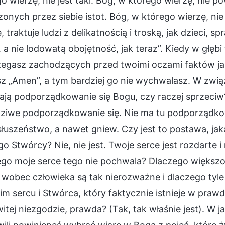
o wierzę, nie jest taki. Bóg, w którego wierzę, nie 
onych przez siebie istot. Bóg, w którego wierzę, nie 
, traktuje ludzi z delikatnością i troską, jak dzieci, s
, a nie lodowatą obojętność, jak teraz”. Kiedy w głębi 
egasz zachodzących przed twoimi oczami faktów jako
 „Amen”, a tym bardziej go nie wychwalasz. W związ
ją podporządkowanie się Bogu, czy raczej sprzeciw? 
ziwe podporządkowanie się. Nie ma tu podporządkowa
słuszeństwo, a nawet gniew. Czy jest to postawa, j
o Stwórcy? Nie, nie jest. Twoje serce jest rozdarte i m
ego moje serce tego nie pochwala? Dlaczego większoś
wobec człowieka są tak nierozważne i dlaczego tyle
m sercu i Stwórca, który faktycznie istnieje w praw
itej niezgodzie, prawda? (Tak, tak właśnie jest). W