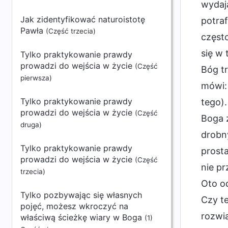
wydają
Jak zidentyfikować naturoistotę
potraf
Pawła
(Część trzecia)
często
się w 
Tylko praktykowanie prawdy
prowadzi do wejścia w życie
(Część
Bóg tr
pierwsza)
mówi: 
Tylko praktykowanie prawdy
tego).
prowadzi do wejścia w życie
(Część
Boga z
druga)
drobny
Tylko praktykowanie prawdy
prosta
prowadzi do wejścia w życie
(Część
nie pr
trzecia)
Oto od
Tylko pozbywając się własnych
Czy t
pojęć, możesz wkroczyć na
rozwią
właściwą ścieżkę wiary w Boga
(1)