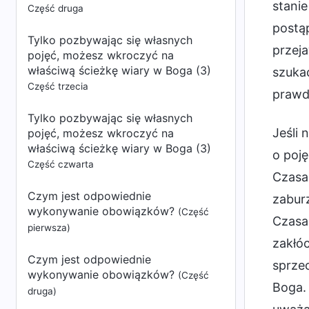
stanie
Część druga
postąp
Tylko pozbywając się własnych
przeja
pojęć, możesz wkroczyć na
właściwą ścieżkę wiary w Boga (3)
szuka
Część trzecia
prawd
Tylko pozbywając się własnych
Jeśli 
pojęć, możesz wkroczyć na
właściwą ścieżkę wiary w Boga (3)
o poję
Część czwarta
Czasam
Czym jest odpowiednie
zaburz
wykonywanie obowiązków?
(Część
Czasa
pierwsza)
zakłóc
Czym jest odpowiednie
sprzec
wykonywanie obowiązków?
(Część
Boga. 
druga)