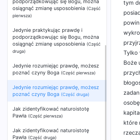
podporządkowując się Bogu, można
tym do
osiągnąć zmianę usposobienia
(Część
posiad
pierwsza)
powinn
Jedynie praktykując prawdę i
wykroc
podporządkowując się Bogu, można
przyjr
osiągnąć zmianę usposobienia
(Część
druga)
Tylko
Boże 
Jedynie rozumiejąc prawdę, możesz
poznać czyny Boga
przych
(Część pierwsza)
błogo
Jedynie rozumiejąc prawdę, możesz
zadani
poznać czyny Boga
(Część druga)
osobę,
Jak zidentyfikować naturoistotę
kapita
Pawła
(Część pierwsza)
które
Jak zidentyfikować naturoistotę
rzeczą
Pawła
(Część druga)