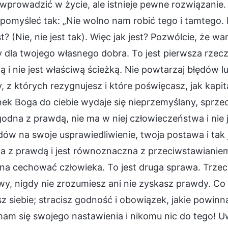
wprowadzić w życie, ale istnieje pewne rozwiązanie. 
pomyśleć tak: „Nie wolno nam robić tego i tamtego.
st? (Nie, nie jest tak). Więc jak jest? Pozwólcie, że 
 dla twojego własnego dobra. To jest pierwsza rzecz
 i nie jest właściwą ścieżką. Nie powtarzaj błędów lud
, z których rezygnujesz i które poświęcasz, jak kapit
nek Boga do ciebie wydaje się nieprzemyślany, sprze
godna z prawdą, nie ma w niej człowieczeństwa i nie j
w na swoje usprawiedliwienie, twoja postawa i tak j
 z prawdą i jest równoznaczna z przeciwstawianiem 
a cechować człowieka. To jest druga sprawa. Trzecią j
y, nigdy nie zrozumiesz ani nie zyskasz prawdy. Co w
sz siebie; stracisz godność i obowiązek, jakie powinna
mam się swojego nastawienia i nikomu nic do tego! 