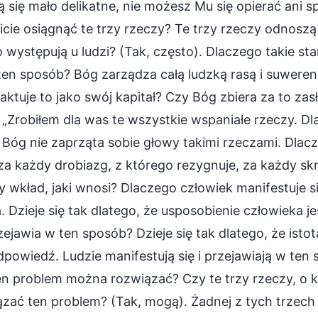
 się mało delikatne, nie możesz Mu się opierać ani sp
icie osiągnąć te trzy rzeczy? Te trzy rzeczy odnoszą
 występują u ludzi? (Tak, często). Dlaczego takie st
ten sposób? Bóg zarządza całą ludzką rasą i suweren
aktuje to jako swój kapitał? Czy Bóg zbiera za to zas
„Zrobiłem dla was te wszystkie wspaniałe rzeczy. Dlac
 Bóg nie zaprząta sobie głowy takimi rzeczami. Dlac
a każdy drobiazg, z którego rezygnuje, za każdy skr
 wkład, jaki wnosi? Dlaczego człowiek manifestuje s
. Dzieje się tak dlatego, że usposobienie człowieka j
zejawia w ten sposób? Dzieje się tak dlatego, że isto
powiedź. Ludzie manifestują się i przejawiają w ten
en problem można rozwiązać? Czy te trzy rzeczy, o
zać ten problem? (Tak, mogą). Żadnej z tych trzech 