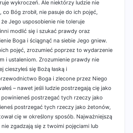
uje wykroczeń. Ale niektórzy ludzie nie
 co Bóg zrobił, nie pasuje do ich pojęć,
 że Jego usposobienie nie toleruje
nni modlić się i szukać prawdy oraz
bienie Boga i ściągnąć na siebie Jego gniew.
oich pojęć, zrozumieć poprzez to wydarzenie
 i ustaleniom. Zrozumienie prawdy nie
 cieszyłeś się Bożą łaską i
przewodnictwo Boga i zlecone przez Niego
łeś – nawet jeśli ludzie postrzegają cię jako
 powinieneś postrzegać tych rzeczy jako
inieneś postrzegać tych rzeczy jako żetonów,
ował cię w określony sposób. Najważniejszą
nie zgadzają się z twoimi pojęciami lub