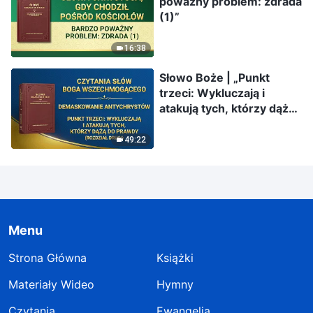
poważny problem: zdrada
(1)”
16:38
Słowo Boże | „Punkt
trzeci: Wykluczają i
atakują tych, którzy dążą
do prawdy” (Rozdział
drugi)
49:22
Menu
Strona Główna
Książki
Materiały Wideo
Hymny
Czytania
Ewangelia