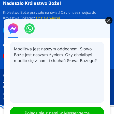
Nadeszło Królestwo Boże!
Królestwo Boże przyszło na świat! Czy chcesz wejść do
Królestwa Bożego?
Ucz się więcej
Połącz się z nami w Messengerze
Obserwuj nas
Modlitwa jest naszym oddechem, Słowo
Boże jest naszym życiem. Czy chciałbyś
modlić się z nami i słuchać Słowa Bożego?
Warunki korzystania
Polityka prywatności
Źródła wykorzystanych materiałów
Polityka plików cookie
Copyright © 2026
Kościół Boga
Wszechmogącego.
Wszelkie prawa zastrzeżone.
Dzieło i wejście (3)
Połącz się z nami w Messengerze