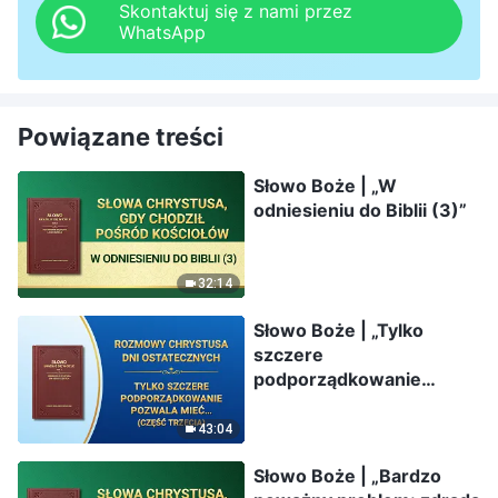
Skontaktuj się z nami przez
WhatsApp
Powiązane treści
Słowo Boże | „W
odniesieniu do Biblii (3)”
32:14
Słowo Boże | „Tylko
szczere
podporządkowanie
pozwala mieć prawdziwe
zaufanie” (Część trzecia)
43:04
Słowo Boże | „Bardzo