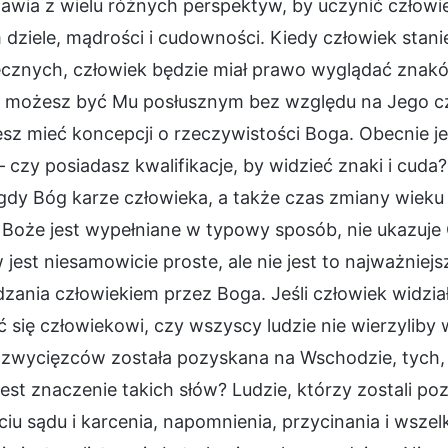
awia z wielu różnych perspektyw, by uczynić człowi
dziele, mądrości i cudowności. Kiedy człowiek stani
ecznych, człowiek będzie miał prawo wyglądać znak
i możesz być Mu posłusznym bez względu na Jego czy
sz mieć koncepcji o rzeczywistości Boga. Obecnie je
 czy posiadasz kwalifikacje, by widzieć znaki i cuda?
gdy Bóg karze człowieka, a także czas zmiany wieku 
o Boże jest wypełniane w typowy sposób, nie ukazuj
jest niesamowicie proste, ale nie jest to najważniejsz
zania człowiekiem przez Boga. Jeśli człowiek widzia
 się człowiekowi, czy wszyscy ludzie nie wierzyliby
zwycięzców została pozyskana na Wschodzie, tych, kt
jest znaczenie takich słów? Ludzie, którzy zostali p
ciu sądu i karcenia, napomnienia, przycinania i wsze