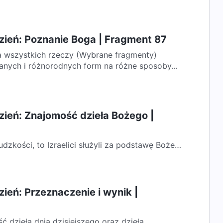
zień: Poznanie Boga | Fragment 87
 wszystkich rzeczy (Wybrane fragmenty)
anych i różnorodnych form na różne sposoby...
ień: Znajomość dzieła Bożego |
dzkości, to Izraelici służyli za podstawę Bożego
wą dzieła Jahwe na ziemi....
ień: Przeznaczenie i wynik |
 dzieła dnia dzisiejszego oraz dzieła