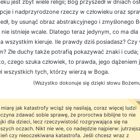
eku jest zbyt wiele religii; Bóg przyszedł w dniach o
pcje i nadprzyrodzone rzeczy w człowieku oraz spra
edł, by usunąć obraz abstrakcyjnego i zmyślonego B
 nie istnieje wcale. Dlatego teraz jedynym, co ma dla
 wszystkim kieruje. Ile prawdy dziś posiadasz? Czy 
? Złe duchy także potrafią pokazywać znaki i cuda;
o, czego szuka człowiek, to prawda, jego dążeniem jes
l wszystkich tych, którzy wierzą w Boga.
(Wszystko dokonuje się dzięki słowu Bożemu, 
miarę jak katastrofy wciąż się nasilają, coraz więcej ludzi
czyna zdawać sobie sprawę, że proroctwa biblijne to nie
jki dla dzieci, lecz rzeczywistość rozgrywająca się na
szych oczach. Nikt nie wie, co nadejdzie najpierw: jutrzejs
ień czy nieoczekiwana katastrofa. Jeśli chcesz wraz z