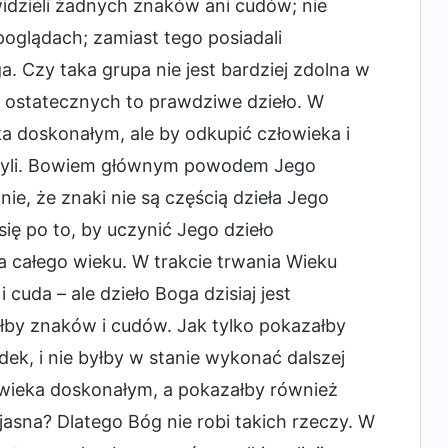
 widzieli żadnych znaków ani cudów; nie
poglądach; zamiast tego posiadali
 Czy taka grupa nie jest bardziej zdolna w
i ostatecznych to prawdziwe dzieło. W
ka doskonałym, ale by odkupić człowieka i
ążyli. Bowiem głównym powodem Jego
ie, że znaki nie są częścią dzieła Jego
się po to, by uczynić Jego dzieło
a całego wieku. W trakcie trwania Wieku
cuda – ale dzieło Boga dzisiaj jest
by znaków i cudów. Jak tylko pokazałby
ek, i nie byłby w stanie wykonać dalszej
łowieka doskonałym, a pokazałby również
asna? Dlatego Bóg nie robi takich rzeczy. W