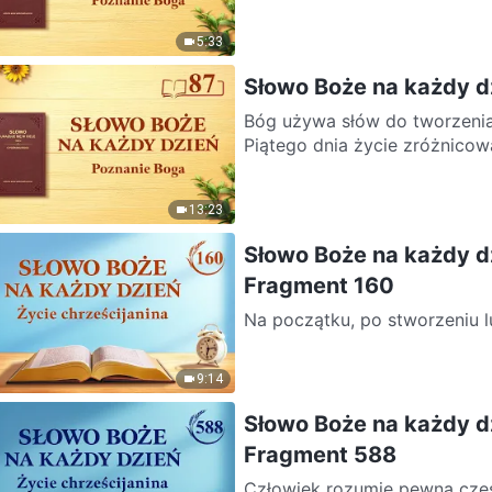
5:33
Słowo Boże na każdy d
Bóg używa słów do tworzenia
Piątego dnia życie zróżnicow
13:23
Słowo Boże na każdy dz
Fragment 160
Na początku, po stworzeniu lu
dzieła. Cały Izrael był podsta
9:14
Słowo Boże na każdy dz
Fragment 588
Człowiek rozumie pewną część