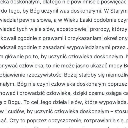
eka doskonałym, dlatego nie powinniście poświęcać 
 do tego, by Bóg uczynił was doskonałymi. W Stary
edział pewne słowa, a w Wieku Łaski podobnie czynił
adać tych wiele słów, apostołowie i prorocy, którzy pr
kowali zgodnie z prawami i przykazaniami określonymi
adczali zgodnie z zasadami wypowiedzianymi przez J
m głównie po to, by uczynić człowieka doskonałym. 
onywać człowieka; to nie może jasno ukazać mocy Bo
objawienie rzeczywistości Bożej stałoby się niemożli
ałym. Bóg nie czyni człowieka doskonałym poprzez zn
nować i prowadzić człowieka, dzięki czemu osiąga c
 o Bogu. To cel Jego dzieła i słów, które wypowiada
 i cudów, by uczynić człowieka doskonałym – stosuj
ąć. Czy to poprzez oczyszczenie, rozprawianie się, 