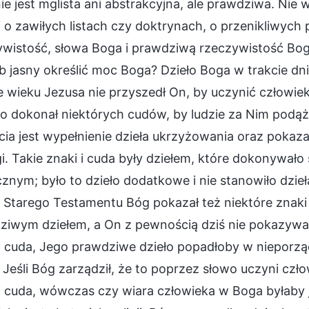
nie jest mglista ani abstrakcyjna, ale prawdziwa. Nie
 o zawiłych listach czy doktrynach, o przenikliwych 
wistość, słowa Boga i prawdziwą rzeczywistość Boga.
 jasny określić moc Boga? Dzieło Boga w trakcie dn
e wieku Jezusa nie przyszedł On, by uczynić człowie
go dokonał niektórych cudów, by ludzie za Nim pod
cia jest wypełnienie dzieła ukrzyżowania oraz pokazan
i. Takie znaki i cuda były dziełem, które dokonywało 
znym; było to dzieło dodatkowe i nie stanowiło dzieł
Starego Testamentu Bóg pokazał też niektóre znaki i 
ziwym dziełem, a On z pewnością dziś nie pokazywał
i cuda, Jego prawdziwe dzieło popadłoby w nieporząd
 Jeśli Bóg zarządził, że to poprzez słowo uczyni cz
i cuda, wówczas czy wiara człowieka w Boga byłaby j