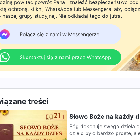
dziną powitać powrót Pana i znaleźć bezpieczeństwo pod
żą ochroną, kliknij WhatsAppa lub Messengera, aby dołąc
 naszej grupy studyjnej. Nie odkładaj tego do jutra.
Połącz się z nami w Messengerze
Skontaktuj się z nami przez WhatsApp
iązane treści
Słowo Boże na każdy d
Bóg dokonuje swego dzieła od
dzieło było bardzo proste, al