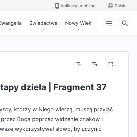
Aplikacje mobilne
Polski
Ewangelia
Świadectwa
Nowy Wiek
Znajomość dzieła Bożego
Usposobienie Boga o
tapy dzieła | Fragment 37
scy, którzy w Niego wierzą, muszą przyjąć
y przez Boga poprzez widzenie znaków i
awsze wykorzystywał słowo, by uczynić