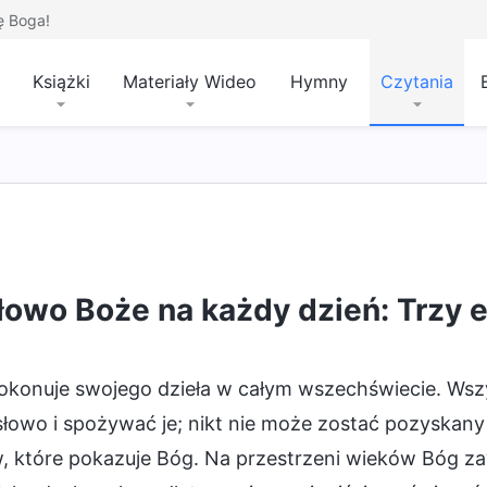
ę Boga!
Książki
Materiały Wideo
Hymny
Czytania
dzieło
Sąd w dniach ostatecznych
Wcielenie
łowo Boże na każdy dzień: Trzy e
okonuje swojego dzieła w całym wszechświecie. Wszy
słowo i spożywać je; nikt nie może zostać pozyskan
, które pokazuje Bóg. Na przestrzeni wieków Bóg z