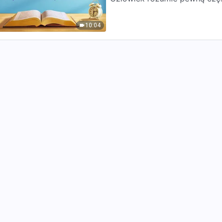
przyszłości, ale nie rozumie, 
10:04