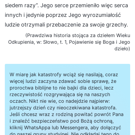
siedem razy”. Jego serce przemieniło więc serca
innych i jedynie poprzez Jego wyrozumiałość
ludzie otrzymali przebaczenie za swoje grzechy.
(Prawdziwa historia stojąca za dziełem Wieku
Odkupienia, w: Słowo, t. 1, Pojawienie się Boga i Jego
dzieło)
W miarę jak katastrofy wciąż się nasilają, coraz
więcej ludzi zaczyna zdawać sobie sprawę, że
proroctwa biblijne to nie bajki dla dzieci, lecz
rzeczywistość rozgrywająca się na naszych
oczach. Nikt nie wie, co nadejdzie najpierw:
jutrzejszy dzień czy nieoczekiwana katastrofa.
Jeśli chcesz wraz z rodziną powitać powrót Pana
i znaleźć bezpieczeństwo pod Bożą ochroną,
kliknij WhatsAppa lub Messengera, aby dołączyć
do naszej grupy studyjnej. Nie odkładaj tego do