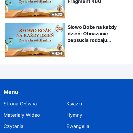
Fragment 460
6:32
Słowo Boże na każdy
dzień: Obnażanie
zepsucia rodzaju
ludzkiego | Fragment 326
4:54
Menu
Strona Główna
Książki
Materiały Wideo
Hymny
Czytania
Ewangelia