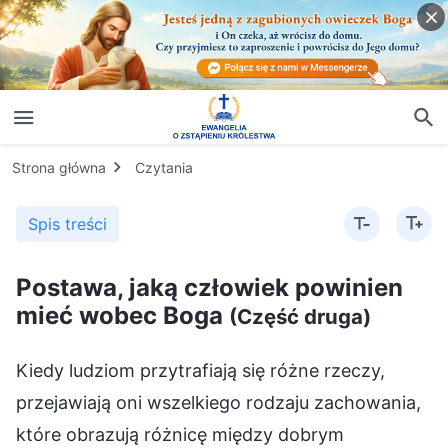
Strona główna
Czytania
Spis treści
Postawa, jaką człowiek powinien
mieć wobec Boga
(Część druga)
Kiedy ludziom przytrafiają się różne rzeczy, przejawiają oni wszelkiego rodzaju zachowania, które obrazują różnicę między dobrym człowieczeństwem a złym człowieczeństwem. Jakie są zatem kryteria pomiaru człowieczeństwa? W jaki sposób należy mierzyć, jaką ktoś jest osobą i czy można go uratować, czy też nie? To zależy od tego, czy kocha on prawdę i czy jest w stanie ją przyjąć i praktykować. Wszyscy ludzie mają w sobie pojęcia i buntowniczość, wszyscy mają zepsute usposobienia, a więc napotkają chwile, kiedy to, o co prosi Bóg, jest sprzeczne z ich własnymi interesami i muszą dokonać wyboru – to są rzeczy, których wszyscy często doświadczą, nikt ich nie może uniknąć. Każdy będzie miał również chwile, kiedy źle interpretuje Boga i ma wyobrażenia o Bogu, lub kiedy narzeka na Boga czy jest wobec Niego oporny lub buntowniczy – ale ponieważ ludzie mają różne postawy wobec prawdy, sposób, w jaki do niej podchodzą, jest inny. Niektórzy ludzie nigdy nie mówią o swoich pojęciach, ale szukają prawdy i rozwiązują je na własną rękę. Dlaczego o nich nie mówią? (Mają bojaźń Bożą w sercu). Zgadza się: mają bojaźń Bożą w sercu. Obawiają się, że wypowiedzenie ich będzie miało negatywny wpływ i próbują rozwiązać to w swoim sercu, nie wpływając na nikogo innego. Kiedy spotykają innych w podobnym stanie, wykorzystują własne doświadczenia, aby im pomóc. To jest życzliwe. Ludzie, którzy są życzliwi, traktują innych z miłością i są gotowi pomóc innym rozwiązać ich trudności. Kiedy coś robią i pomagają innym, stosują zasady: pomagają innym rozwiązywać problemy tak, aby było to z korzyścią dla tamtych, i nie mówią nic, co nie przyniosłoby tamtym korzyści. To jest miłość. Tacy ludzie mają bojaźń Bożą w sercu, a ich działania są pryncypialne i mądre. Są to kryteria oceny tego, czy ludzkie człowieczeństwo jest dobre czy złe. Wiedzą, że negatywne rzeczy nie przynoszą nikomu pożytku i że te rzeczy będą miały wpływ na innych, jeśli mówią o nich głośno, więc decydują się modlić do Boga w swoich sercach i szukać prawdy w celu rozwiązania. Bez względu na to, jakie mają pojęcia, są w stanie podejść do nich i odnieść się do nich z sercem posłusznym Bogu, a następnie osiągnąć zrozumienie prawdy i zdolność do absolutnego podporządkowania się Bogu; w ten sposób będą mieli coraz mniej pojęć. Ale niektórzy ludzie nie mają powodu. Kiedy mają pojęcia, uwielbiają towarzystwo z kimkolwiek i ze wszystkimi. Ale to nie rozwiązuje problemu i sprawia, że inni mają pojęcia – i czy to im nie szkodzi? Niektórzy ludzie nie mówią braciom i siostrom, kiedy mają pojęcia; boją się, że inni będą w stanie zauważyć, że mają pojęcia i użyć tego przeciwko nim ale w domu mówią bez skrupułów, mówią, co chcą, traktując niewierzących w swojej rodzinie jak braci i siostry w kościele. Nie zastanawiają się, jakie będą tego konsekwencje. Czy działanie to jest zgodne z zasadą? Na przykład, wśród ich krewnych mogą być tacy, którzy wierzą w Boga i ci, którzy nie wierzą, lub ci, którzy w połowie wierzą i są na wpół sceptyczni. Kiedy mają pojęcia, rozprzestrzeniają je wśród członków rodziny, w wyniku czego wszyscy ci ludzie są pociągnięci do siebie i zaczynają mieć pojęcia i nieporozumienia o Bogu. Pojęcia i nieporozumienia są z natury szkodliwe, a kiedy się rozprzestrzeniają, ludzie, którzy nie mogą powiedzieć im, czym naprawdę są, mogą zaszkodzić. W szczególności osoby nierozgarnięte mogą mieć jeszcze większy zamęt w głowie po ich wysłuchaniu. Tylko ci, którzy rozumieją prawdę i są w stanie je zidentyfikować, są w stanie odrzucić te szkodliwe rzeczy – rzeczy, które są pojęciami, negatywnością i nieporozumieniami – i być chronieni przez Boga. Większość ludzi jest pozbawiona takiej postawy. Niektórzy mogą wyczuć, że te rzeczy są złe – co już jest imponujące – ale nie mogą im powiedzieć, czym w ogóle są. Dlatego też, kiedy są tacy, którzy często szerzą pojęcia i negatywność, większość ludzi będzie zakłócana przez te szkodliwe rzeczy i stanie się słaba i negatywna. To pewne. Te negatywne, szkodliwe rzeczy mają ogromną moc wprowadzania w błąd nowych wierzących i szkodzenia im. W stosunku do tych, którzy już mają fundament, mają niewielki wpływ; po pewnym czasie, kiedy tacy ludzie zrozumieją prawdę, odwrócą się. Ale kiedy nowi wierzący, którzy nie mają podstaw, usłyszą te szkodliwe rzeczy, łatwo osłabną i przyjmą negatywną postawę; ci, którzy nie kochają prawdy, nawet się cofną i przestaną wierzyć w Boga; ci źli ludzie mogą nawet szerzyć pojęcia i zakłócać pracę Kościoła. Jakimi ludźmi są ci, którzy bez skrupułów szerzą negatywy i pojęcia? Wszyscy oni są ludźmi złymi, wszyscy są demonami, i wszyscy zostaną zdemaskowani i wyeliminowani. Niektórzy mówią: „Nie szerzę tych rzeczy wśród obcych, tylko mówię o nich w domu”. Niezależnie od tego, czy mówisz o nich w domu czy poza nim, natura tej sprawy jest taka sama. To, że możesz o nich mówić w domu, oznacza, że masz pojęcia i nie rozumiesz Boga. To, że jesteś w stanie wypowiedzieć to na głos, dowodzi, że nie szukasz ani nie kochasz prawdy. Nie szukałeś prawdy, która pomogłaby ci skorygować te pojęcia, ani nie zamierzasz ich porzucić, więc bez względu na to, z kim rozmawiasz, charakter twoich wypowiedzi pozostaje taki sam. Są pewni ludzie, którzy szerzą swoje poglądy wszędzie tam, gdzie pójdą i w każdym towarzystwie, w jakim się znajdą. Powiedzmy na przykład, że ktoś zostaje odesłany do domu, ponieważ powodował zamęt i zakłócenia podczas wykonywania swojego obowiązku. Zapytany, dlaczego kazano mu wracać do domu, odpowiedział: „Ja po prostu jestem z natury prawdomówny. Mówię to, co myślę. Popełniłem błąd i mówiłem o pewnych złych rzeczach, które kiedyś robiłem; kiedy przywódcy i pracownicy o tym usłyszeli, dali mi etykietkę złego człowieka i odesłali do domu. Wszyscy powinniście wyciągnąć wnioski z mojego doświadczenia; nie możecie lekkomyślnie wypowiadać się w domu Bożym. Bóg nakazuje być szczerym, ale trzeba wziąć pod uwagę, z kim się rozmawia. Można być szczerym ze swoją rodziną, ale spróbuj tego wobec osób z zewnątrz, a poniesiesz straty. Czy ja właśnie nie jestem z tego powodu stratny? Wyciągnijcie z tego naukę”. Niektórzy, słysząc to, będą rozmyślać: „Takie rzeczy dzieją się w domu Bożym? W takim razie lepiej, żebyśmy od tej chwili wszyscy ostrożnie dobierali słowa!”. Czy ci ludzie nie mają zamętu w głowach? Bóg tak wiele mówił, a oni, pomimo że słuchali Go przez ponad dekadę, nie pamiętają ani jednego zdania. Jednak kiedy zły człowiek powie jedną rzecz, oni doskonale to zapamiętują, odciska to swoje piętno w ich sercach, a następnie zaczynają podchodzić z ostrożnością do tego, co mówią i robią. Zostali wprowadzeni w błąd i zatruci. Dlaczego można ich zatruć? W pewnym sensie ich charakter jest słaby, są zbyt otumanieni, nie są w stanie ocenić słów i zachowania innych ludzi i nie mają własnego zdania. Nie rozumieją prawdy i nie są w stanie się jej trzymać. Inaczej mówiąc, nie mają wiary w Boga i zasadniczo nie rozumieją sposobu, w jaki Bóg traktuje ludzi. Z tego powodu inni mogą ich wprowadzać w błąd. Nie są też dobrymi ludźmi; są zdolni do przyjęcia słów diabła. Jakie intencje i cele ma diabeł, gdy szerzy pojęcia? Chce, aby wszyscy się z nim solidaryzowali. Byłby szczęśliwy, gdyby wszyscy narzekali na Boga. Czy nie jest to ktoś, kto powoduje zakłócenia i niepokoje? Czy nie jest to ktoś, kto bezmyślnie mąci i wywołuje kłopoty? Jak należy traktować takich ludzi? Czy w ogóle trzeba o tym mówić? Natychmiast usuńcie ich z kościoła; nie pozwólcie im pozostać nawet o jeden dzień dłużej. Jeśli tego typu źli ludzie pozostaną w domu Bożym, spowodują tylko katastrofę; są ukrytym niebezpieczeństwem, tykającą bombą zegarową. Najlepsze, co można zrobić, to ich usunąć. Niech wierzą, jakkolwiek chcą wierzyć poza Kościołem – to nie ma nic wspólnego z domem Bożym. Tacy ludzie są najbardziej podstępni i nie ma dla nich odkupienia. Powiedzcie Mi, kto w domu Bożym został kiedykolwiek odesłany z powodu jednorazowego przejęzyczenia? Kto kiedykolwiek został zmuszony do odejścia, za to, że był szczery i otwarcie się wypowiadał? Dom Boży zawsze wykonuje dzieło oczyszczania kościoła; kim są ci, którzy zostają usunięci? To ci wszyscy źli ludzie, antychryści i niedowiarkowie, którzy konsekwentnie nie przykładają się do swoich obowiązków, a nawet czynią zło i powodują zakłócenia. Ani jedna osoba nigdy nie została usunięta z powodu jednorazowego wykroczenia lub chwilowych przejawów zepsucia, a tym bardziej nikt nie został usunięty za praktykowanie prawdy i za szczerość. Jest to powszechnie znany fakt. Niektórzy mówią: „Ci, którzy dążą do prawdy, są mniejszością w kościele. Ludzie, którzy nie dążą do prawdy, stanowią większość. Gdyby większość została usunięta, kto wykonywałby pracę? Gdyby większość została oddalona, ilu ludzi mogłoby być zbawionych?”. Nie jest to właściwy sposób myślenia. Jak już dawno temu powiedziano: „Wielu jest wezwanych, lecz nieliczni są wybrani”. Jest tak, ponieważ ludzkość jest tak głęboko zdeprawowana, że ludzie, którzy kochają prawdę, są nieliczni. Bóg nie pragnie wielkich tłumów, ale raczej pragnie ludzi doskonałych. Ci, którzy pozostają w domu Bożym, to ci, którzy umieją słuchać i się podporządkować, którzy potrafią chronić dzieło domu Bożego; większość z nich to ludzie umiejący zaakceptować prawdę. Niektórzy mają słaby charakter i mogą jej nie rozumieć, ale są w stanie słuchać, podporządkować się i powstrzymywać od nieprawości, takich można zatrzymać do wykonywania pracy. Wszyscy ci, którym udaje się pozostać wśród robotników, są lojalni. Bez względu na to, jak ciężką wykonują pracę, nie narzekają; są ludźmi, którzy słuchają i podporządkowują się. Czy ci, którzy nie słuchają lub podporządkowują się, nie spowodowaliby zakłóceń, gdyby pozostali? Nawet jeśli wykonują jakąś pracę, zawsze potrzebują nadzoru; jak tylko przestanie się ich pilnować, mogą popełniać wykroczenia i stwarzać problemy. Praca takich ludzi wyrządza więcej szkody niż pożytku. Robotnicy tego typu muszą zostać usunięci, w przeciwnym razie będą przeszkadzać wybrańcom Bożym i za