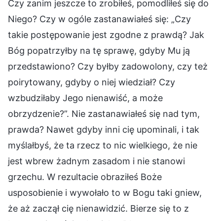
Czy zanim jeszcze to zrobiłeś, pomodliłeś się do
Niego? Czy w ogóle zastanawiałeś się: „Czy
takie postępowanie jest zgodne z prawdą? Jak
Bóg popatrzyłby na tę sprawę, gdyby Mu ją
przedstawiono? Czy byłby zadowolony, czy też
poirytowany, gdyby o niej wiedział? Czy
wzbudziłaby Jego nienawiść, a może
obrzydzenie?”. Nie zastanawiałeś się nad tym,
prawda? Nawet gdyby inni cię upominali, i tak
myślałbyś, że ta rzecz to nic wielkiego, że nie
jest wbrew żadnym zasadom i nie stanowi
grzechu. W rezultacie obraziłeś Boże
usposobienie i wywołało to w Bogu taki gniew,
że aż zaczął cię nienawidzić. Bierze się to z