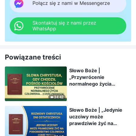
Połącz się z nami w Messengerze
Skontaktuj się z nami przez
WhatsApp
Powiązane treści
Słowo Boże |
„Przywrócenie
normalnego życia
człowieka i
doprowadzenie go do
34:42
cudownego miejsca
Słowo Boże | „Jedynie
przeznaczenia” (Część
uczciwy może
pierwsza)
prawdziwie żyć na
podobieństwo człowieka”