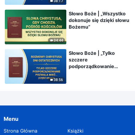
(Część trzecia)
38:17
Słowo Boże | „Wszystko
dokonuje się dzięki słowu
Bożemu”
34:44
Słowo Boże | „Tylko
szczere
podporządkowanie
pozwala mieć prawdziwe
zaufanie” (Część druga)
38:56
Menu
Strona Główna
Książki