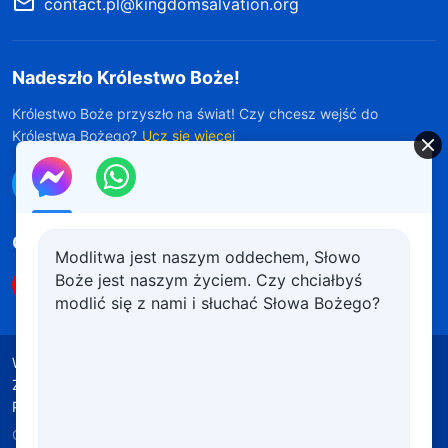
contact.pl@kingdomsalvation.org
Nadeszło Królestwo Boże!
Królestwo Boże przyszło na świat! Czy chcesz wejść do
Królestwa Bożego?
Ucz się więcej
Połącz się z nami w Messengerze
Obserwuj nas
Modlitwa jest naszym oddechem, Słowo
Boże jest naszym życiem. Czy chciałbyś
modlić się z nami i słuchać Słowa Bożego?
Warunki korzystania
Polityka prywatności
Źródła wykorzystanych materiałów
Polityka plików cookie
Copyright © 2026
Kościół Boga