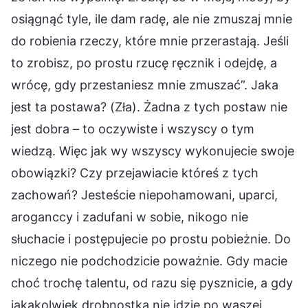
osiągnąć tyle, ile dam radę, ale nie zmuszaj mnie
do robienia rzeczy, które mnie przerastają. Jeśli
to zrobisz, po prostu rzucę ręcznik i odejdę, a
wrócę, gdy przestaniesz mnie zmuszać”. Jaka
jest ta postawa? (Zła). Żadna z tych postaw nie
jest dobra – to oczywiste i wszyscy o tym
wiedzą. Więc jak wy wszyscy wykonujecie swoje
obowiązki? Czy przejawiacie któreś z tych
zachowań? Jesteście niepohamowani, uparci,
aroganccy i zadufani w sobie, nikogo nie
słuchacie i postępujecie po prostu pobieżnie. Do
niczego nie podchodzicie poważnie. Gdy macie
choć trochę talentu, od razu się pysznicie, a gdy
jakakolwiek drobnostka nie idzie po waszej