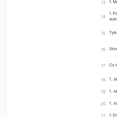
1. M
13
1. P
14
wyk
Tylk
15
Słow
16
Co t
17
1. J
18
1. 
19
1. J
20
1. 
21