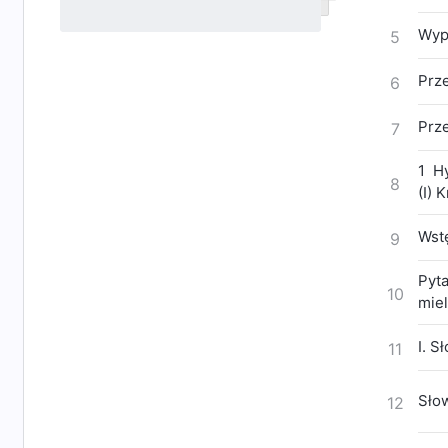
Wyp
5
Prz
6
Prz
7
1 H
8
(I) 
Wst
9
Pyta
10
miel
czas
Szu
I. S
11
kośc
Sło
12