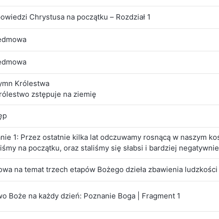
owiedzi Chrystusa na początku – Rozdział 1
edmowa
edmowa
ymn Królestwa
Królestwo zstępuje na ziemię
ęp
nie 1: Przez ostatnie kilka lat odczuwamy rosnącą w naszym kośc
iśmy na początku, oraz staliśmy się słabsi i bardziej negatywn
ami odczuwamy mrok i nie wiemy, o czym mówić. Czujemy, jakb
kaliśmy też wszędzie kościoła, w którym obecne byłoby dzieł
łowa na temat trzech etapów Bożego dzieła zbawienia ludzkości
iele panuje taka sama pustka jak w naszym. Dlaczego wszystkie
wo Boże na każdy dzień: Poznanie Boga | Fragment 1