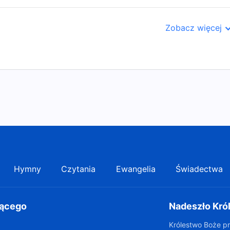
Zobacz więcej
Hymny
Czytania
Ewangelia
Świadectwa
gącego
Nadeszło Kró
Królestwo Boże pr