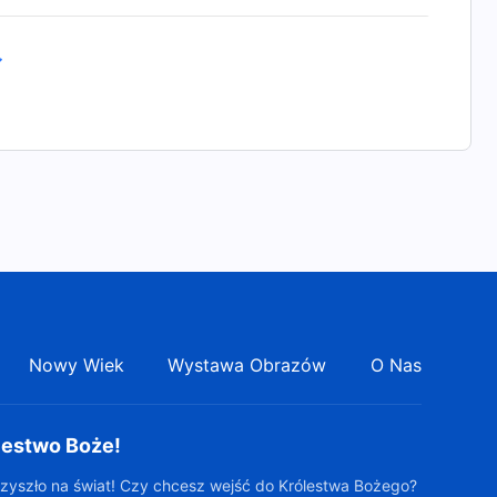
Nowy Wiek
Wystawa Obrazów
O Nas
lestwo Boże!
zyszło na świat! Czy chcesz wejść do Królestwa Bożego?