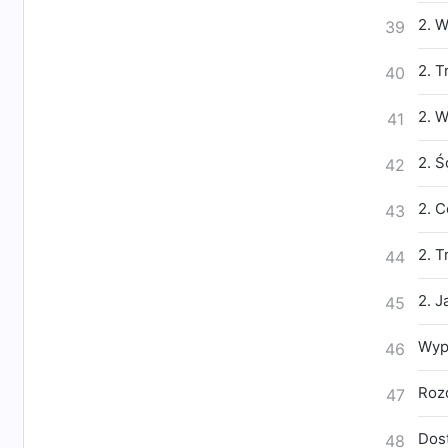
2. W
39
2. T
40
2. W
41
2. Ś
42
2. C
43
2. T
44
2. J
45
Wyp
46
Rozd
47
Dost
48