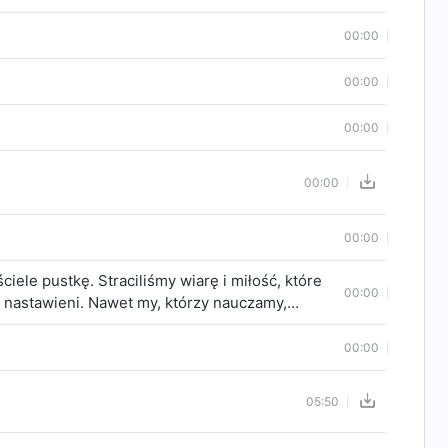
00:00
00:00
00:00
00:00
00:00
iele pustkę. Straciliśmy wiarę i miłość, które
00:00
ie nastawieni. Nawet my, którzy nauczamy,
yśmy stracili dzieło Ducha Świętego.
o Ducha Świętego, ale w każdym znanym nam
00:00
 wyznania cierpią taki niedostatek?
05:50