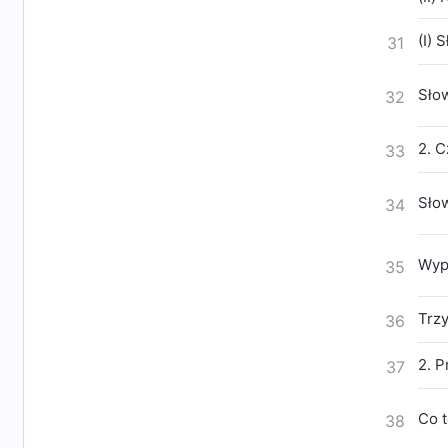
(I) 
31
Sło
32
2. C
33
Słow
34
Wyp
35
Trzy
36
2. P
37
Co t
38