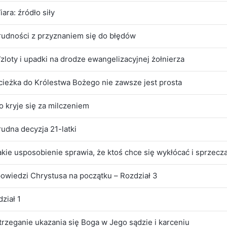
iara: źródło siły
rudności z przyznaniem się do błędów
zloty i upadki na drodze ewangelizacyjnej żołnierza
cieżka do Królestwa Bożego nie zawsze jest prosta
o kryje się za milczeniem
rudna decyzja 21-latki
akie usposobienie sprawia, że ktoś chce się wykłócać i sprzecz
owiedzi Chrystusa na początku – Rozdział 3
ział 1
rzeganie ukazania się Boga w Jego sądzie i karceniu