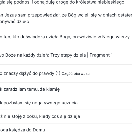
gła się podnosi i odnajduję drogę do królestwa niebieskiego
an Jezus sam przepowiedział, że Bóg wcieli się w dniach ostate
onywać dzieło
o ten, kto doświadcza dzieła Boga, prawdziwie w Niego wierzy
o Boże na każdy dzień: Trzy etapy dzieła | Fragment 1
o znaczy dążyć do prawdy (1)
Część pierwsza
ak zaradziłam temu, że kłamię
Jak pozbyłam się negatywnego uczucia
uż nie stoję z boku, kiedy coś się dzieje
Droga księdza do Domu