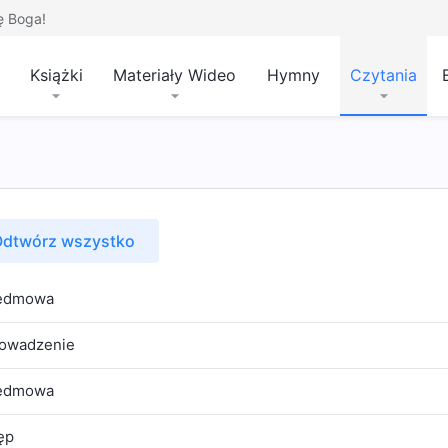
ę Boga!
Książki
Materiały Wideo
Hymny
Czytania
dtwórz wszystko
edmowa
owadzenie
edmowa
ęp