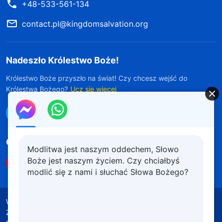
+48-533-561-134
contact.pl@kingdomsalvation.org
Nadeszło Królestwo Boże!
Królestwo Boże przyszło na świat! Czy chcesz wejść do
Królestwa Bożego?
Ucz się więcej
Połącz się z nami w Messengerze
Obserwuj nas
Modlitwa jest naszym oddechem, Słowo
Boże jest naszym życiem. Czy chciałbyś
modlić się z nami i słuchać Słowa Bożego?
Warunki korzystania
Polityka prywatności
Źródła wykorzystanych materiałów