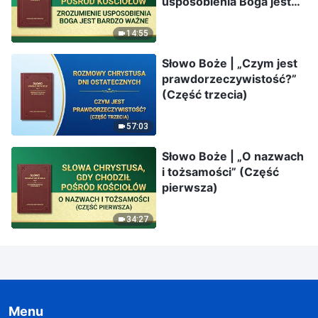
usposobienia Boga jest
bardzo ważne”
14:55
Słowo Boże | „Czym jest
prawdorzeczywistość?”
(Część trzecia)
57:03
Słowo Boże | „O nazwach
i tożsamości” (Część
pierwsza)
34:27
Menu