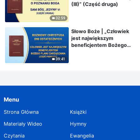
(III)” (Część druga)
32:59
Słowo Boże | „Człowiek
jest największym
beneficjentem Bożego
planu zarządzania”
(Część pierwsza)
39:41
Menu
Strona Główna
Książki
Materiały Wideo
Hymny
Czytania
Ewangelia