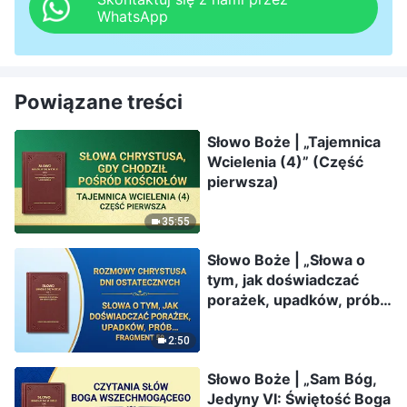
WhatsApp
Powiązane treści
Słowo Boże | „Tajemnica
Wcielenia (4)” (Część
pierwsza)
35:55
Słowo Boże | „Słowa o
tym, jak doświadczać
porażek, upadków, prób i
oczyszczania” (Fragment
59)
2:50
Słowo Boże | „Sam Bóg,
Jedyny VI: Świętość Boga