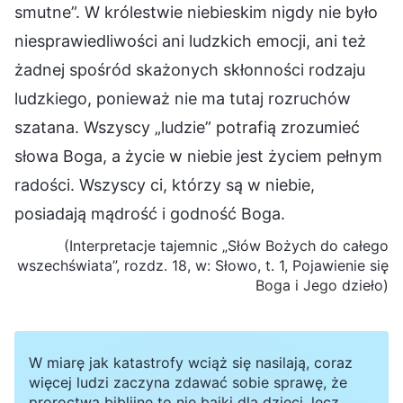
smutne”. W królestwie niebieskim nigdy nie było
niesprawiedliwości ani ludzkich emocji, ani też
żadnej spośród skażonych skłonności rodzaju
ludzkiego, ponieważ nie ma tutaj rozruchów
szatana. Wszyscy „ludzie” potrafią zrozumieć
słowa Boga, a życie w niebie jest życiem pełnym
radości. Wszyscy ci, którzy są w niebie,
posiadają mądrość i godność Boga.
(Interpretacje tajemnic „Słów Bożych do całego
wszechświata”, rozdz. 18, w: Słowo, t. 1, Pojawienie się
Boga i Jego dzieło)
W miarę jak katastrofy wciąż się nasilają, coraz
więcej ludzi zaczyna zdawać sobie sprawę, że
proroctwa biblijne to nie bajki dla dzieci, lecz