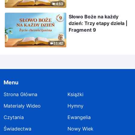
4:53
Słowo Boże na każdy
dzień: Trzy etapy dzieła |
Fragment 9
11:42
Menu
Strona Główna
Książki
Materiały Wideo
Hymny
Czytania
Ewangelia
Świadectwa
Nowy Wiek