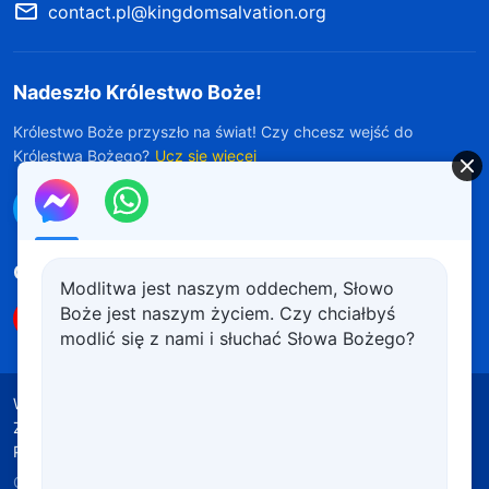
contact.pl@kingdomsalvation.org
Nadeszło Królestwo Boże!
Królestwo Boże przyszło na świat! Czy chcesz wejść do
Królestwa Bożego?
Ucz się więcej
Połącz się z nami w Messengerze
Obserwuj nas
Modlitwa jest naszym oddechem, Słowo
Boże jest naszym życiem. Czy chciałbyś
modlić się z nami i słuchać Słowa Bożego?
Warunki korzystania
Polityka prywatności
Źródła wykorzystanych materiałów
Polityka plików cookie
Copyright © 2026
Kościół Boga