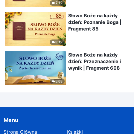
7:12
Słowo Boże na każdy
dzień: Poznanie Boga |
Fragment 85
8:49
Słowo Boże na każdy
dzień: Przeznaczenie i
wynik | Fragment 608
5:08
Menu
Strona Główna
Książki