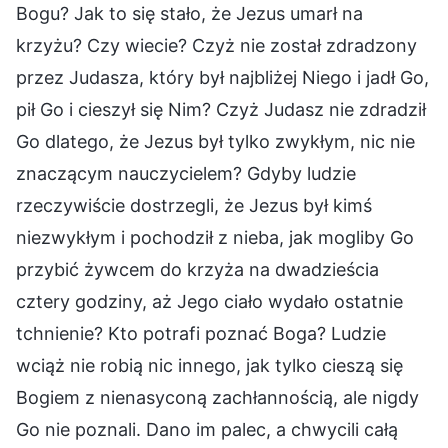
Bogu? Jak to się stało, że Jezus umarł na
krzyżu? Czy wiecie? Czyż nie został zdradzony
przez Judasza, który był najbliżej Niego i jadł Go,
pił Go i cieszył się Nim? Czyż Judasz nie zdradził
Go dlatego, że Jezus był tylko zwykłym, nic nie
znaczącym nauczycielem? Gdyby ludzie
rzeczywiście dostrzegli, że Jezus był kimś
niezwykłym i pochodził z nieba, jak mogliby Go
przybić żywcem do krzyża na dwadzieścia
cztery godziny, aż Jego ciało wydało ostatnie
tchnienie? Kto potrafi poznać Boga? Ludzie
wciąż nie robią nic innego, jak tylko cieszą się
Bogiem z nienasyconą zachłannością, ale nigdy
Go nie poznali. Dano im palec, a chwycili całą