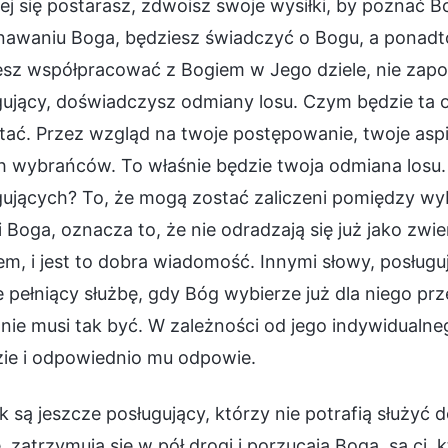
ej się postarasz, zdwoisz swoje wysiłki, by poznać 
nawaniu Boga, będziesz świadczyć o Bogu, a ponadto
esz współpracować z Bogiem w Jego dziele, nie zapo
ujący, doświadczysz odmiany losu. Czym będzie ta o
ać. Przez wzgląd na twoje postępowanie, twoje aspir
h wybrańców. To właśnie będzie twoja odmiana losu. 
ujących? To, że mogą zostać zaliczeni pomiędzy wyb
 Boga, oznacza to, że nie odradzają się już jako zwi
m, i jest to dobra wiadomość. Innymi słowy, posługu
e pełniący służbę, gdy Bóg wybierze już dla niego pr
 nie musi tak być. W zależności od jego indywidualn
zie i odpowiednio mu odpowie.
 są jeszcze posługujący, którzy nie potrafią służyć 
, zatrzymują się w pół drogi i porzucają Boga, są ci, 