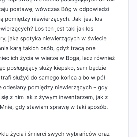
odzaju postawę, wówczas Bóg w odpowiedzi
ją pomiędzy niewierzących. Jaki jest los
ierzących? Los ten jest taki jak los
ary, jaka spotyka niewierzących w świecie
ia karą takich osób, gdyż tracą one
oniec ich życia w wierze w Boga, lecz również
ięc posługujący służy kiepsko, sam będzie
otrafi służyć do samego końca albo w pół
ie odesłany pomiędzy niewierzących – gdy
 się z nim jak z żywym inwentarzem, jak z
e Mnie, gdy stawiam sprawę w taki sposób,
yklu życia i śmierci swych wybrańców oraz