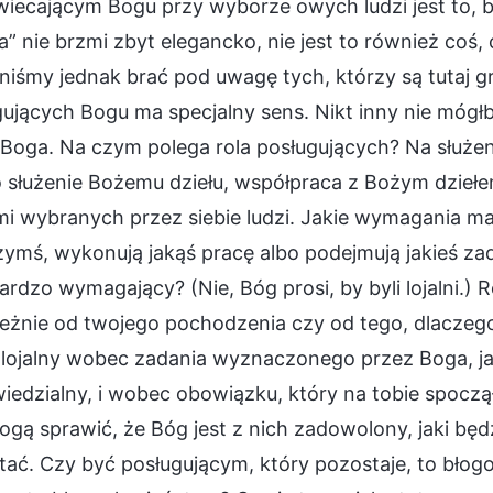
iecającym Bogu przy wyborze owych ludzi jest to, by 
a” nie brzmi zbyt elegancko, nie jest to również co
iśmy jednak brać pod uwagę tych, którzy są tutaj g
ujących Bogu ma specjalny sens. Nikt inny nie mógłb
 Boga. Na czym polega rola posługujących? Na służe
to służenie Bożemu dziełu, współpraca z Bożym dzieł
i wybranych przez siebie ludzi. Jakie wymagania ma 
zymś, wykonują jakąś pracę albo podejmują jakieś z
ardzo wymagający? (Nie, Bóg prosi, by byli lojalni.) 
eżnie od twojego pochodzenia czy od tego, dlaczego
lojalny wobec zadania wyznaczonego przez Boga, jak
edzialny, i wobec obowiązku, który na tobie spoczął. 
mogą sprawić, że Bóg jest z nich zadowolony, jaki b
tać. Czy być posługującym, który pozostaje, to bło