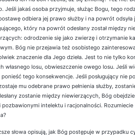
o. Jeśli jakaś osoba przyjmuje, służąc Bogu, tego r
postawę odbiera jej prawo służby i na powrót odsyła 
ującego, który na powrót odesłany został między niew
rzących: odrodzenie się jako zwierzę i otrzymanie k
wym. Bóg nie przejawia też osobistego zainteresowan
olwiek znaczenie dla Jego dzieła. Jest to nie tylko k
ch własnego losu, obwieszczenie owego losu. Jeśli w
 ponieść tego konsekwencje. Jeśli posługujący nie p
zostaje mu odebrane prawo pełnienia służby, zostan
esłany zostanie między niewierzących, Bóg obejdzie
 pozbawionymi intelektu i racjonalności. Rozumieci
a?
sze słowa opisują, jak Bóg postępuje w przypadku c