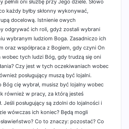
pełnili oni służbę przy Jego dziele. Słowo
ś, co każdy byłby skłonny wykonywać,
rupą docelową. Istnienie owych
y odgrywać ich roli, gdyż zostali wybrani
niu wybranym ludziom Boga. Zasadniczo ich
em oraz współpraca z Bogiem, gdy czyni On
wobec tych ludzi Bóg, gdy trudzą się oni
adania? Czy jest w tych oczekiwaniach wobec
Również posługujący muszą być lojalni.
 Bóg cię wybrał, musisz być lojalny wobec
 również w pracy, za którą jesteś
Jeśli posługujący są zdolni do lojalności i
ędzie wówczas ich koniec? Będą mogli
gosławieństwo? Co to znaczy: pozostać? Co