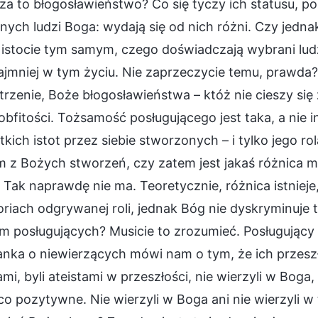
a to błogosławieństwo? Co się tyczy ich statusu, po
ych ludzi Boga: wydają się od nich różni. Czy jedna
 istocie tym samym, czego doświadczają wybrani ludz
ajmniej w tym życiu. Nie zaprzeczycie temu, prawda
rzenie, Boże błogosławieństwa – któż nie cieszy się
 obfitości. Tożsamość posługującego jest taka, a nie 
kich istot przez siebie stworzonych – i tylko jego rol
m z Bożych stworzeń, czy zatem jest jakaś różnica 
Tak naprawdę nie ma. Teoretycznie, różnica istnieje, 
riach odgrywanej roli, jednak Bóg nie dyskryminuje ty
m posługujących? Musicie to zrozumieć. Posługujący
nka o niewierzących mówi nam o tym, że ich przeszł
ami, byli ateistami w przeszłości, nie wierzyli w Bog
co pozytywne. Nie wierzyli w Boga ani nie wierzyli w 