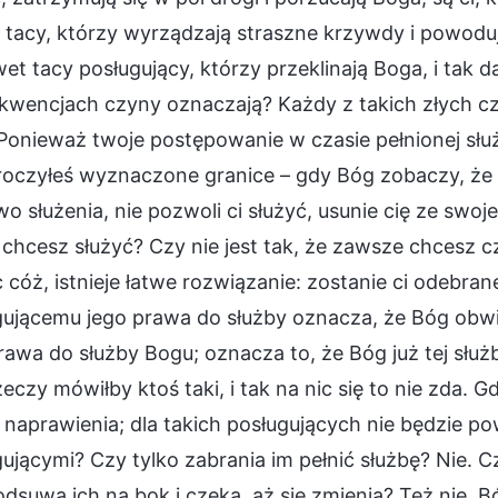
tacy, którzy wyrządzają straszne krzywdy i powoduj
et tacy posługujący, którzy przeklinają Boga, i tak
kwencjach czyny oznaczają? Każdy z takich złych c
 Ponieważ twoje postępowanie w czasie pełnionej słu
oczyłeś wyznaczone granice – gdy Bóg zobaczy, że tw
wo służenia, nie pozwoli ci służyć, usunie cię ze swo
 chcesz służyć? Czy nie jest tak, że zawsze chcesz c
 cóż, istnieje łatwe rozwiązanie: zostanie ci odebra
ującemu jego prawa do służby oznacza, że Bóg obwieśc
rawa do służby Bogu; oznacza to, że Bóg już tej służb
zeczy mówiłby ktoś taki, i tak na nic się to nie zda. G
 naprawienia; dla takich posługujących nie będzie po
ującymi? Czy tylko zabrania im pełnić służbę? Nie. 
odsuwa ich na bok i czeka, aż się zmienią? Też nie.