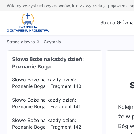
Poznanie Boga | Fragment 136
Witamy wszystkich wyznawców, którzy wyczekują pojawienia si
Słowo Boże na każdy dzień:
Strona Główna
Poznanie Boga | Fragment 137
Słowo Boże na każdy dzień:
Strona główna
Czytania
Poznanie Boga | Fragment 138
Słowo Boże na każdy dzień:
Słowo Boże na każdy dzień:
Poznanie Boga | Fragment 139
Poznanie Boga
Słowo Boże na każdy dzień:
Poznanie Boga | Fragment 140
Słowo Boże na każdy dzień:
Poznanie Boga | Fragment 141
Kolejn
że w p
Słowo Boże na każdy dzień:
Bóg wy
Poznanie Boga | Fragment 142