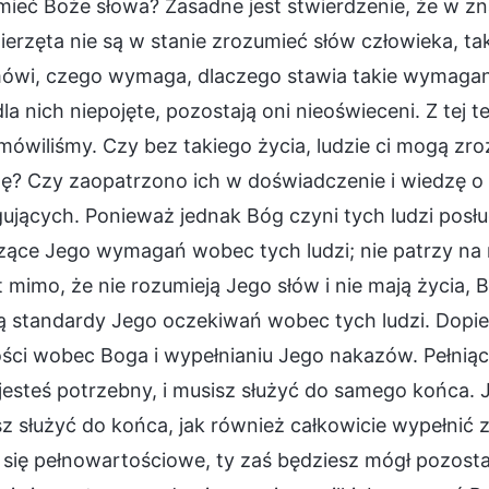
ieć Boże słowa? Zasadne jest stwierdzenie, że w zn
ierzęta nie są w stanie zrozumieć słów człowieka, tak
ówi, czego wymaga, dlaczego stawia takie wymagania
dla nich niepojęte, pozostają oni nieoświeceni. Z tej t
mówiliśmy. Czy bez takiego życia, ludzie ci mogą z
ę? Czy zaopatrzono ich w doświadczenie i wiedzę o 
ujących. Ponieważ jednak Bóg czyni tych ludzi posłu
ące Jego wymagań wobec tych ludzi; nie patrzy na n
mimo, że nie rozumieją Jego słów i nie mają życia, B
ją standardy Jego oczekiwań wobec tych ludzi. Dopie
ości wobec Boga i wypełnianiu Jego nakazów. Pełniąc
jesteś potrzebny, i musisz służyć do samego końca. 
z służyć do końca, jak również całkowicie wypełnić z
 się pełnowartościowe, ty zaś będziesz mógł pozostać