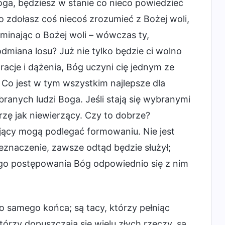
Boga, będziesz w stanie co nieco powiedzieć
 zdołasz coś niecoś zrozumieć z Bożej woli,
minając o Bożej woli – wówczas ty,
dmiana losu? Już nie tylko będzie ci wolno
acje i dążenia, Bóg uczyni cię jednym ze
Co jest w tym wszystkim najlepsze dla
ranych ludzi Boga. Jeśli stają się wybranymi
erzę jak niewierzący. Czy to dobrze?
jący mogą podlegać formowaniu. Nie jest
zeznaczenie, zawsze odtąd będzie służył;
ego postępowania Bóg odpowiednio się z nim
do samego końca; są tacy, którzy pełniąc
którzy dopuszczają się wielu złych rzeczy, są