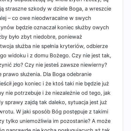
ą straszne szkody w dziele Boga, a wreszcie
 dalej – co owe nieodwracalne w swych
zynów będzie oznaczał koniec służby owych
żby było zbyt niedobre, ponieważ
oja służba nie spełnia kryteriów, odbierze
jego widoku i z domu Bożego. Czy nie jest tak,
zynić zło? Czy nie jesteś zawsze niewierny?
ne prawo służenia. Dla Boga odebranie
ił jego koniec i że ktoś taki nie będzie już
y nie potrzebuje i że niezależnie od tego, jak
dy sprawy zajdą tak daleko, sytuacja jest już
wrotu. W jaki sposób Bóg postępuje z takimi
Czy tylko uniemożliwia im pozostanie? A może
 Bóg naprawdę nie kocha posługujących aż tak