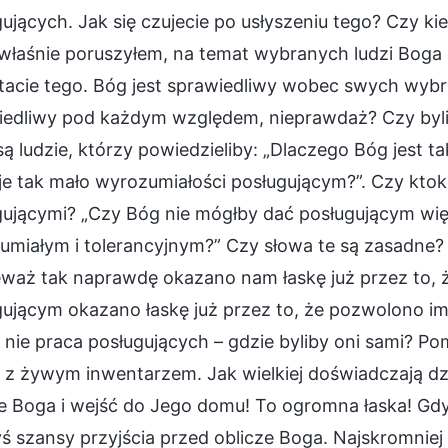
ujących. Jak się czujecie po usłyszeniu tego? Czy k
 właśnie poruszyłem, na temat wybranych ludzi Boga
tacie tego. Bóg jest sprawiedliwy wobec swych wybr
iedliwy pod każdym względem, nieprawdaż? Czy bylib
ą ludzie, którzy powiedzieliby: „Dlaczego Bóg jest 
e tak mało wyrozumiałości posługującym?”. Czy ktok
ującymi? „Czy Bóg nie mógłby dać posługującym więc
miałym i tolerancyjnym?” Czy słowa te są zasadne? (
eważ tak naprawdę okazano nam łaskę już przez to, ż
ującym okazano łaskę już przez to, że pozwolono im 
nie praca posługujących – gdzie byliby oni sami? Pom
z żywym inwentarzem. Jak wielkiej doświadczają dzi
e Boga i wejść do Jego domu! To ogromna łaska! Gdyby
ś szansy przyjścia przed oblicze Boga. Najskromniej r