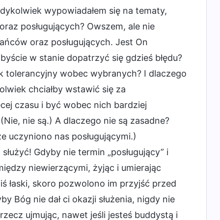
iedykolwiek wypowiadałem się na tematy,
 oraz posługujących? Owszem, ale nie
ańców oraz posługujących. Jest On
yście w stanie dopatrzyć się gdzieś błędu?
tak tolerancyjny wobec wybranych? I dlaczego
olwiek chciałby wstawić się za
ej czasu i być wobec nich bardziej
Nie, nie są.) A dlaczego nie są zasadne?
e uczyniono nas posługującymi.)
służyć! Gdyby nie termin „posługujący” i
iędzy niewierzącymi, żyjąc i umierając
ś łaski, skoro pozwolono im przyjść przed
 Bóg nie dał ci okazji służenia, nigdy nie
zecz ujmując, nawet jeśli jesteś buddystą i