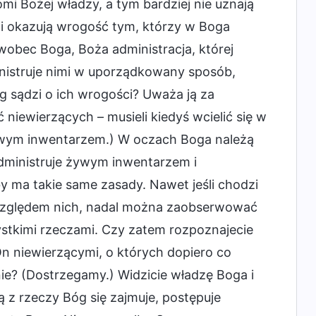
i Bożej władzy, a tym bardziej nie uznają
 i okazują wrogość tym, którzy w Boga
 wobec Boga, Boża administracja, której
inistruje nimi w uporządkowany sposób,
 sądzi o ich wrogości? Uważa ją za
ć niewierzących – musieli kiedyś wcielić się w
ywym inwentarzem.) W oczach Boga należą
administruje żywym inwentarzem i
by ma takie same zasady. Nawet jeśli chodzi
 względem nich, nadal można zaobserwować
ystkimi rzeczami. Czy zatem rozpoznajecie
n niewierzącymi, o których dopiero co
e? (Dostrzegamy.) Widzicie władzę Boga i
ą z rzeczy Bóg się zajmuje, postępuje