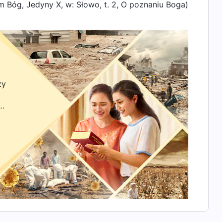
m Bóg, Jedyny X, w: Słowo, t. 2, O poznaniu Boga)
zy
zyć