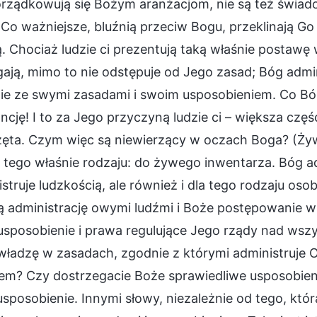
ządkowują się Bożym aranżacjom, nie są też świadom
Co ważniejsze, bluźnią przeciw Bogu, przeklinają Go
. Chociaż ludzie ci prezentują taką właśnie postawę
gają, mimo to nie odstępuje od Jego zasad; Bóg adm
ie ze swymi zasadami i swoim usposobieniem. Co Bóg
ncję! I to za Jego przyczyną ludzie ci – większa częś
zęta. Czym więc są niewierzący w oczach Boga? (Ż
o tego właśnie rodzaju: do żywego inwentarza. Bóg 
struje ludzkością, ale również i dla tego rodzaju oso
ą administrację owymi ludźmi i Boże postępowanie
usposobienie i prawa regulujące Jego rządy nad wsz
ładzę w zasadach, zgodnie z którymi administruje O
em? Czy dostrzegacie Boże sprawiedliwe usposobieni
sposobienie. Innymi słowy, niezależnie od tego, któr