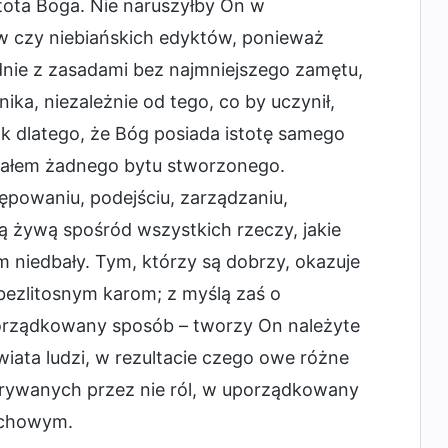
stota Boga. Nie naruszyłby On w
 czy niebiańskich edyktów, ponieważ
nie z zasadami bez najmniejszego zamętu,
ka, niezależnie od tego, co by uczynił,
k dlatego, że Bóg posiada istotę samego
działem żadnego bytu stworzonego.
powaniu, podejściu, zarządzaniu,
ą żywą spośród wszystkich rzeczy, jakie
 niedbały. Tym, którzy są dobrzy, okazuje
 bezlitosnym karom; z myślą zaś o
orządkowany sposób – tworzy On należyte
ata ludzi, w rezultacie czego owe różne
dgrywanych przez nie ról, w uporządkowany
uchowym.