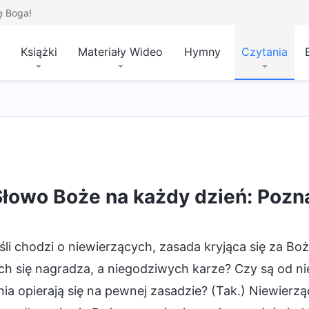
ę Boga!
Książki
Materiały Wideo
Hymny
Czytania
Słowo Boże na każdy dzień: Pozn
śli chodzi o niewierzących, zasada kryjąca się za Boż
h się nagradza, a niegodziwych karze? Czy są od niej
nia opierają się na pewnej zasadzie? (Tak.) Niewierz