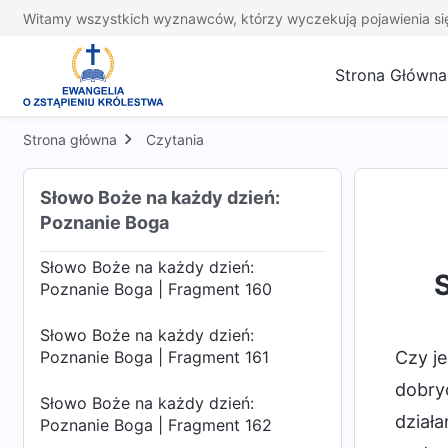
Poznanie Boga | Fragment 156
Witamy wszystkich wyznawców, którzy wyczekują pojawienia si
Słowo Boże na każdy dzień:
Strona Główna
Poznanie Boga | Fragment 157
Słowo Boże na każdy dzień:
Strona główna
Czytania
Poznanie Boga | Fragment 158
Słowo Boże na każdy dzień:
Słowo Boże na każdy dzień:
Poznanie Boga | Fragment 159
Poznanie Boga
Słowo Boże na każdy dzień:
Poznanie Boga | Fragment 160
Słowo Boże na każdy dzień:
Poznanie Boga | Fragment 161
Czy je
dobryc
Słowo Boże na każdy dzień:
działa
Poznanie Boga | Fragment 162