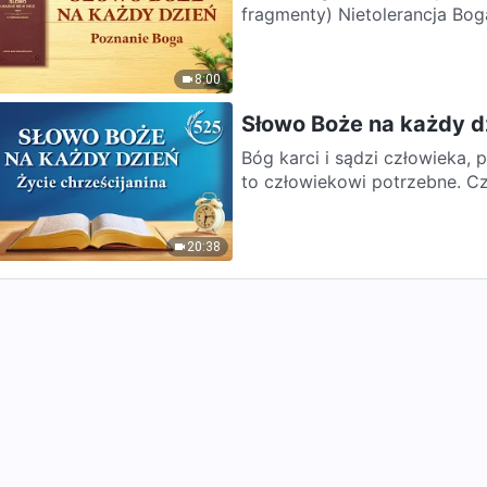
fragmenty) Nietolera
8:00
Słowo Boże na każdy d
Bóg karci i sądzi człowieka,
to człowiekowi potrzebne. Czł
20:38