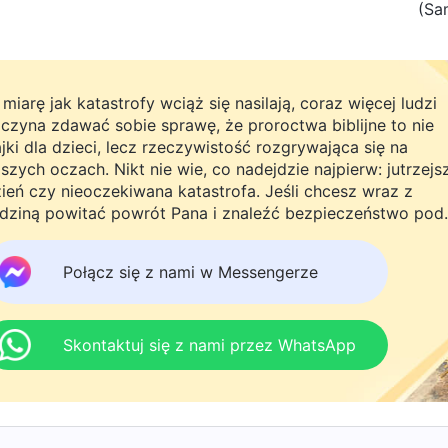
(Sa
miarę jak katastrofy wciąż się nasilają, coraz więcej ludzi
czyna zdawać sobie sprawę, że proroctwa biblijne to nie
jki dla dzieci, lecz rzeczywistość rozgrywająca się na
szych oczach. Nikt nie wie, co nadejdzie najpierw: jutrzejs
ień czy nieoczekiwana katastrofa. Jeśli chcesz wraz z
dziną powitać powrót Pana i znaleźć bezpieczeństwo pod
żą ochroną, kliknij WhatsAppa lub Messengera, aby dołąc
 naszej grupy studyjnej. Nie odkładaj tego do jutra.
Połącz się z nami w Messengerze
Skontaktuj się z nami przez WhatsApp