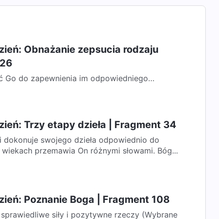
zień: Obnażanie zepsucia rodzaju
326
ić Go do zapewnienia im odpowiedniego
yć im wszelkich możliwych łask. Ludzie chcą...
ień: Trzy etapy dzieła | Fragment 34
 dokonuje swojego dzieła odpowiednio do
 wiekach przemawia On różnymi słowami. Bóg...
zień: Poznanie Boga | Fragment 108
sprawiedliwe siły i pozytywne rzeczy (Wybrane