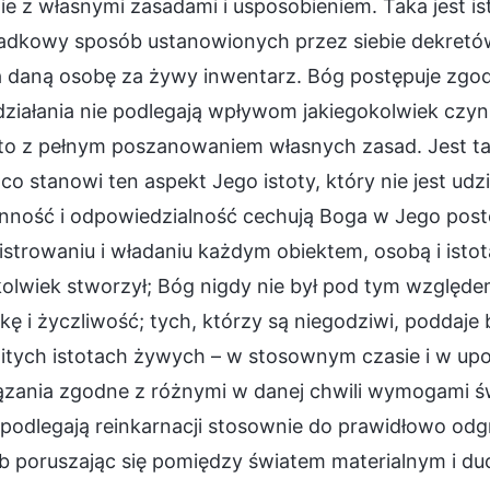
e z własnymi zasadami i usposobieniem. Taka jest i
adkowy sposób ustanowionych przez siebie dekretów
 daną osobę za żywy inwentarz. Bóg postępuje zgod
ziałania nie podlegają wpływom jakiegokolwiek czynni
 to z pełnym poszanowaniem własnych zasad. Jest ta
co stanowi ten aspekt Jego istoty, który nie jest u
nność i odpowiedzialność cechują Boga w Jego postę
strowaniu i władaniu każdym obiektem, osobą i istot
olwiek stworzył; Bóg nigdy nie był pod tym względem
kę i życzliwość; tych, którzy są niegodziwi, poddaje
itych istotach żywych – w stosownym czasie i w up
ązania zgodne z różnymi w danej chwili wymogami świ
y podlegają reinkarnacji stosownie do prawidłowo o
b poruszając się pomiędzy światem materialnym i d