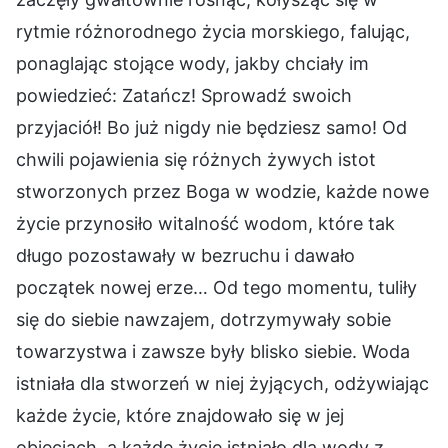
rytmie różnorodnego życia morskiego, falując,
ponaglając stojące wody, jakby chciały im
powiedzieć: Zatańcz! Sprowadź swoich
przyjaciół! Bo już nigdy nie będziesz samo! Od
chwili pojawienia się różnych żywych istot
stworzonych przez Boga w wodzie, każde nowe
życie przynosiło witalność wodom, które tak
długo pozostawały w bezruchu i dawało
początek nowej erze… Od tego momentu, tuliły
się do siebie nawzajem, dotrzymywały sobie
towarzystwa i zawsze były blisko siebie. Woda
istniała dla stworzeń w niej żyjących, odżywiając
każde życie, które znajdowało się w jej
objęciach, a każde życie istniało dla wody z