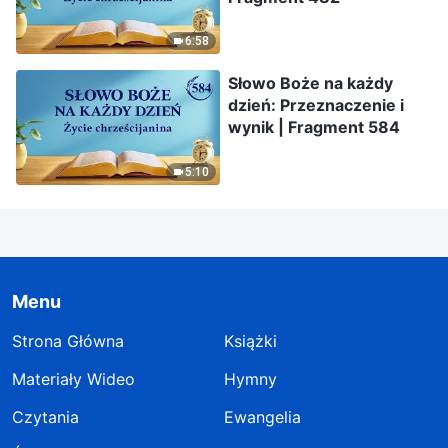
6:58
Słowo Boże na każdy
dzień: Przeznaczenie i
wynik | Fragment 584
5:10
Menu
Strona Główna
Książki
Materiały Wideo
Hymny
Czytania
Ewangelia