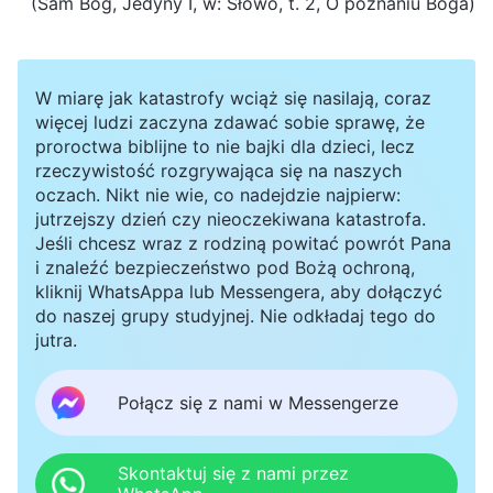
(Sam Bóg, Jedyny I, w: Słowo, t. 2, O poznaniu Boga)
W miarę jak katastrofy wciąż się nasilają, coraz
więcej ludzi zaczyna zdawać sobie sprawę, że
proroctwa biblijne to nie bajki dla dzieci, lecz
rzeczywistość rozgrywająca się na naszych
oczach. Nikt nie wie, co nadejdzie najpierw:
jutrzejszy dzień czy nieoczekiwana katastrofa.
Jeśli chcesz wraz z rodziną powitać powrót Pana
i znaleźć bezpieczeństwo pod Bożą ochroną,
kliknij WhatsAppa lub Messengera, aby dołączyć
do naszej grupy studyjnej. Nie odkładaj tego do
jutra.
Połącz się z nami w Messengerze
Skontaktuj się z nami przez