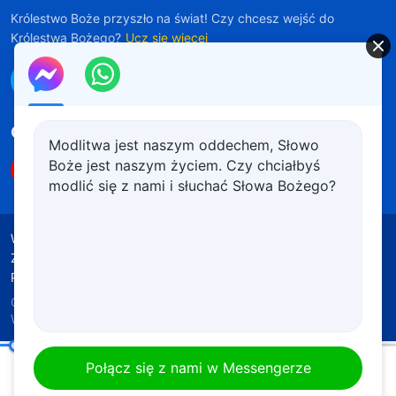
Królestwo Boże przyszło na świat! Czy chcesz wejść do
Królestwa Bożego?
Ucz się więcej
Połącz się z nami w Messengerze
Obserwuj nas
Modlitwa jest naszym oddechem, Słowo
Boże jest naszym życiem. Czy chciałbyś
modlić się z nami i słuchać Słowa Bożego?
Warunki korzystania
Polityka prywatności
Źródła wykorzystanych materiałów
Polityka plików cookie
Copyright © 2026
Kościół Boga
Wszechmogącego.
Wszelkie prawa zastrzeżone.
Słowo Boże na każdy dzień: Poznanie Boga | Fragment 87
Połącz się z nami w Messengerze
00:19
13:10