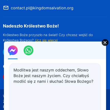
contact.pl@kingdomsalvation.org
Nadeszło Królestwo Boże!
Królestwo Boże przyszło na świat! Czy chcesz wejść do
Królestwa Bożego?
Ucz się więcej
Połącz się z nami w Messengerze
Obserwuj nas
Modlitwa jest naszym oddechem, Słowo
Boże jest naszym życiem. Czy chciałbyś
modlić się z nami i słuchać Słowa Bożego?
Warunki korzystania
Polityka prywatności
Źródła wykorzystanych materiałów
Polityka plików cookie