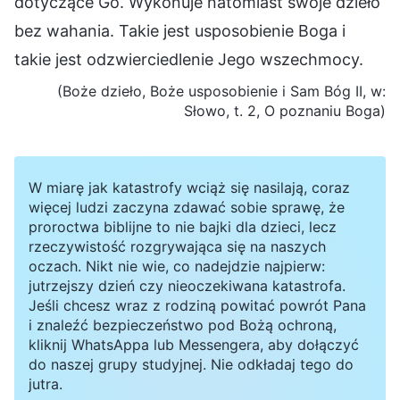
dotyczące Go. Wykonuje natomiast swoje dzieło
bez wahania. Takie jest usposobienie Boga i
takie jest odzwierciedlenie Jego wszechmocy.
(Boże dzieło, Boże usposobienie i Sam Bóg II, w:
Słowo, t. 2, O poznaniu Boga)
W miarę jak katastrofy wciąż się nasilają, coraz
więcej ludzi zaczyna zdawać sobie sprawę, że
proroctwa biblijne to nie bajki dla dzieci, lecz
rzeczywistość rozgrywająca się na naszych
oczach. Nikt nie wie, co nadejdzie najpierw:
jutrzejszy dzień czy nieoczekiwana katastrofa.
Jeśli chcesz wraz z rodziną powitać powrót Pana
i znaleźć bezpieczeństwo pod Bożą ochroną,
kliknij WhatsAppa lub Messengera, aby dołączyć
do naszej grupy studyjnej. Nie odkładaj tego do
jutra.