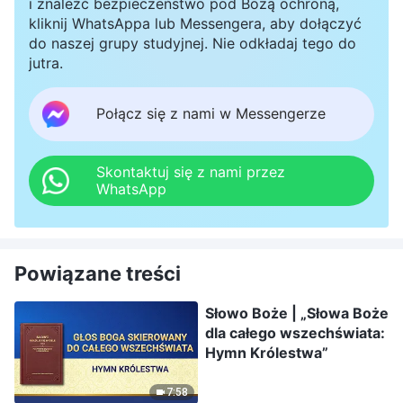
i znaleźć bezpieczeństwo pod Bożą ochroną,
kliknij WhatsAppa lub Messengera, aby dołączyć
do naszej grupy studyjnej. Nie odkładaj tego do
jutra.
Połącz się z nami w Messengerze
Skontaktuj się z nami przez
WhatsApp
Powiązane treści
Słowo Boże | „Słowa Boże
dla całego wszechświata:
Hymn Królestwa”
7:58