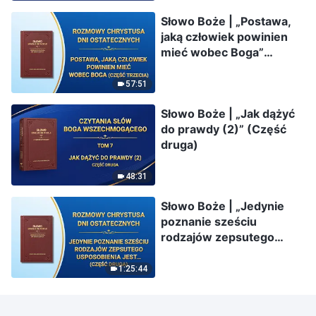
Słowo Boże | „Postawa,
jaką człowiek powinien
mieć wobec Boga”
(Część trzecia)
57:51
Słowo Boże | „Jak dążyć
do prawdy (2)” (Część
druga)
48:31
Słowo Boże | „Jedynie
poznanie sześciu
rodzajów zepsutego
usposobienia jest
prawdziwym
1:25:44
samopoznaniem” (Część
druga)