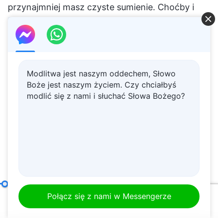
Modlitwa jest naszym oddechem, Słowo
Boże jest naszym życiem. Czy chciałbyś
modlić się z nami i słuchać Słowa Bożego?
Jak dążyć do prawdy (9)
Część piąta
Połącz się z nami w Messengerze
00:20
47:53