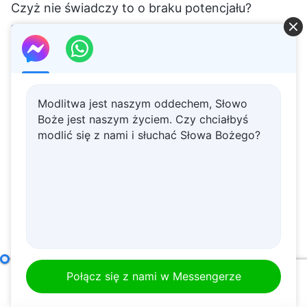
Modlitwa jest naszym oddechem, Słowo
Boże jest naszym życiem. Czy chciałbyś
modlić się z nami i słuchać Słowa Bożego?
Jak dążyć do prawdy (7)
Część druga
Połącz się z nami w Messengerze
00:00
40:41