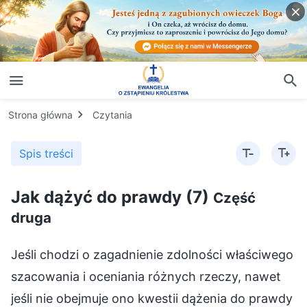
Strona główna
Czytania
Spis treści
Jak dążyć do prawdy (7)
Część
druga
Jeśli chodzi o zagadnienie zdolności właściwego szacowania i oceniania różnych rzeczy, nawet jeśli nie obejmuje ono kwestii dążenia do prawdy w celu odrzucenia skażonych skłonności, to choćby w odniesieniu do samego ludzkiego życia, jeżeli nie posiadasz zdolności szacowania różnych rzeczy, nie masz żadnych zapatrywań odnośnie do czegokolwiek, co widzisz, ani żadnych opinii na płaszczyźnie myślowej – patrząc na wszystko tak, jakbyś miał oczy zasłonięte warstwą gazy, nie będąc w stanie dostrzec, że jest w tym jakiś problem – i znasz jedynie przebieg wydarzeń lub wiesz, jakie osoby, zdarzenia lub sprawy wchodziły w grę, ale nie wiesz, co stanowi istotę problemu lub jak przedstawiają się związane z nim ludzkie przemyślenia i zapatrywania, oznacza to, że jesteś osobą o niskim potencjale. Jest tak dlatego, że w ogóle nie zastanawiasz się nad żadnymi problemami w swoim życiu. Nie wiesz, jak myśleć, jak rozważać sprawy ani jak definiować problemy na płaszczyźnie myślowej. Nie wiesz, jak rozpatrywać, stosownie do swego wieku, poziomu dojrzałości swojego człowieczeństwa lub swoich minionych doświadczeń, jakiego rodzaju problem stanowi to czy tamto, ani czego powinieneś się z tego nauczyć i jakie wyciągnąć z tego wnioski, jaki ma to na ciebie wpływ, jaką przynosi ci naukę, z jakiej perspektywy powinieneś spoglądać na tego rodzaju problem i jak powinieneś sobie z nim poradzić albo jak powinieneś postępować i czego powinieneś unikać, jeśli ponownie napotkasz tego rodzaju kwestię. Nie masz żadnych przemyśleń na wszystkie te tematy. Bez względu na to, co ci się przytrafia, jesteś ograniczony jak jakieś zwierzę i nie masz żadnych zapatrywań. Niezależnie od tego, ile lat przeżyłeś i jak dużo doświadczyłeś, wciąż nie wiesz, jak masz myśleć o problemach. Nie wiesz, jak wykorzystać własne doświadczenia z przeszłości, swoją wiedzę i to, czego się nauczyłeś, aby zastanawiać się nad problemami w różnych ich aspektach. Właśnie takie osoby są ludźmi o niskim potencjale. W przypadku ludzi o niskim potencjale nie ma co mówić o wkraczaniu w prawdę – nawet w trywialnych sprawach codziennego życia nie potrafią wyprowadzić żadnych wzorców. Nawet jeśli dożyją czterdziestu, pięćdziesięciu czy siedemdziesięciu lub osiemdziesięciu lat, wciąż będą mającymi zamęt w głowie ludźmi, niepotrafiącymi podzielić się z innymi żadnymi doświadczeniami. Takie jednostki to ludzie nierozgarnięci i niemający żadnych przemyśleń. Ponieważ ich potencjał jest niski i brak im zdolności właściwego szacowania i oceniania różnych rzeczy, bez względu na to, ilu lat dożywają, nigdy nie postrzegają niczego na płaszczyźnie myślowej. Nie wiedzą, jak spoglądać na różne sprawy i nie potrafią niczego przejrzeć. Dlatego też, oceniając czyjś potencjał, a zwłaszcza to, czy dana osoba posiada zdolność właściwego szacowania i oceniania różnych rzeczy, nie zwracaj uwagi na jej wiek ani na jej doświadczenia. Na co więc zamiast tego powinieneś zwrócić uwagę? (Powinniśmy popatrzeć na to, czy ma swoje przemyślenia). To znaczy, powinno się spojrzeć na to, czy po tym, jak przez czterdzieści czy pięćdziesiąt lat człowiek ten gromadził doświadczenia, stykając się z różnymi ludźmi, zdarzeniami i sprawami, posiada on jakąkolwiek własną świadomość na płaszczyźnie myślowej, a także, czy jego dotychczasowe doświadczenia dotyczą wartości ludzkiego życia, ścieżki, którą ludzie obierają, czy też spraw związanych z głębią człowieczej myśli i duchowego świata. Jeżeli jego doświadczenia odnoszą się jedynie do pewnego rodzaju spraw i nie dotyczą żadnych kwestii na płaszczyźnie myślowej, to człowiek ten nie posiada zdolności właściwego szacowania i oceniania różnych rzeczy. Niektórzy ludzie, na przykład, często mawiają: „W naszym pokoleniu ledwo wiązaliśmy koniec z końcem. Nie było łatwo o dobre jedzenie; trochę mięsa mogliśmy zjeść tylko w Nowy Rok lub w inne święta. Ludzie z naszego pokolenia byli bardzo szczerzy i prostolinijni. Ubieraliśmy się też bardzo prosto i zwyczajnie”. Potrafią długo wygadywać takie rzeczy. A inni na to: „Po co tyle wspominać o waszym pokoleniu? Czy w tych wspomnieniach jest coś, z czego my, młodzi, moglibyśmy skorzystać i o czym moglibyśmy rozmawiać na płaszczyźnie myślowej?”. Starsi odpowiadają: „W naszych czasach, kiedy ruszaliśmy na pole bitwy, by walczyć, całymi dniami obywaliśmy się bez snu, bo musieliśmy bez przerwy maszerować. Czasami przez cały dzień nie jedliśmy ani jednego posiłku. Kiedy docieraliśmy do obozu, nowi rekruci od razu szli spać, ale my, weterani, najpierw musieliśmy coś zjeść, a dopiero potem kładliśmy się spać, na wypadek, gdybyśmy znów musieli ruszać w drogę, gdy minęła pora posiłku, bo wtedy bylibyśmy głodni podczas marszu”. Młodzi mówią: „To tylko pewne zdarzenie i nie liczy się to jako zjawisko na płaszczyźnie myślowej. Podzielcie się z nami czymś, czego byłoby warto, abyśmy my, młodzi, się od was nauczyli, albo wnioskami, które mogą nam pomóc uniknąć zbaczania z drogi i powstrzymać nas przed popełnianiem pomyłek lub robieniem prostych błędów z głupoty”. Starsi mówią: „W młodości nie byliśmy tacy, jak dzisiejsi młodzi, którzy są leniwi, pazerni na jedzenie i kochają wygodę, nienawidząc przy tym pracy. Po prostu w tamtych czasach chciało nam się znosić więcej trudów, wykonywać więcej pracy i dobrze się spisywać, aby móc zwrócić uwagę naszych przywódców i dostać awans”. Czy w tych słowach jest coś, co sięga płaszczyzny myślowej? (Nie). Czy po wysłuchaniu tego wszystkiego masz wrażenie, że są to słowa duchowego mentora, że jest to tego rodzaju motywująca przemowa, jaką wygłaszają niewierzący? Czy te słowa poszerzają twoje myślowe horyzonty, wznoszą twoje myślenie na wyższy poziom, ułatwiają ci uzmysławianie sobie różnych spraw lub pomagają ci odkryć jakieś nowe rzeczy lub właściwe idee i zapatrywania, o których nigdy wcześniej nie pomyślałeś? (Nie). Czy w takim razie tacy ludzie posiadają zdolność właściwego szacowania i oceniania różnych rzeczy? Choćbyś nie wiem jak wypytywał ich o kwestie dotyczące płaszczyzny myślowej, niczego od nich nie wydobędziesz. I tak naprawdę nie chodzi o to, że nie chcą o tym mówić; problem w tym, że po prostu mają pustkę w swoim wnętrzu. To właśnie znaczy mieć niski potencjał. Nawet gdy kończą już pięćdziesiąt czy sześćdziesiąt lat, nie mają żadnych przemyśleń ani zapatrywań; po prostu brną tak przez życie z dnia na dzień. Nie wiedzą, że w życiu nie chodzi tylko o to, by starać się dla siebie o jak najlepsze perspektywy, założyć udaną rodzinę, mieć dobrą pracę czy wygodne życie, lecz istnieją również pewne sprawy na płaszczyźnie myślowej, które wymagają refleksji, rozważań i nieustannego klarowania w głębi ludzkiego serca. Nie wiedzą, że na swojej ścieżce życia ludzie napotykają wiele nieznanych rzeczy, ani też nie wiedzą, jak powinni stawić im czoła. Kiedy nic im się nie przytrafia, nie rozmyślają ani nie rozważają różnych spraw zawczasu, aby potem móc uniknąć zbaczania z drogi lub pójścia niewłaściwą ścieżką. Nie wiedzą też, dlaczego w pewnych sytuacjach, których doświadczyli, postąpili tak, a nie inaczej, i czy ich postępowanie było słuszne czy nie, ani też jak powinni w przyszłości kroczyć ścielącą się przed nimi ścieżką, aby wieść szczęśliwy żywot, zachować spokój umysłu i mieć sensowne, wartościowe życie, nie żyjąc na darmo. Ponieważ tacy ludzie mają kiepski potencjał, w ogóle nie myślą o takich sprawach. Osiągnąwszy wiek sześćdziesięciu lat, siedzą sobie po prostu i snują wspomnienia: „Kiedy byłem młody, byłem piękny i utalentowany; tak wielu ludzi się za mną uganiało! Ach, nie ma to jak za młodu…”. Ciągle przywołują jedynie opowieści ze swoich dni chwały, rzeczy, o których nie warto wspominać. Ludzie o niskim potencjale, bez względu na to, jak podeszłego dożyją wieku, nie myślą o sprawach związanych z ludzkim życiem, ścieżką, którą ludzie obierają, ani o tym, jak ludzie powinni żyć. Nie zastanawiają się nad tym, jakie zapatrywania winni mieć ludzie, gdy mają do czynienia z różnymi sprawami. W rezultacie bez względu na to, jaki wiodą żywot, poziom myślenia takich ludzi nie ulegnie poprawie, ich myśli będą pozbawione treści, ich świat duchowy pozostanie ubogi i w ogóle nie będą mieli autentycznego życiowego doświadczenia. To właśnie znaczy mieć niski potencjał. Kiedy masz styczność z takimi ludźmi, gdy mają dwadzieścia lat, są dosyć dziecinni i prości, pełni wigoru i obdarzeni dużym temperamentem. Dziesięć lat później wciąż pozostają tak samo zepsuci. W wieku pięćdziesięciu lat ich sposób wypowiadania się pozostaje wciąż na tym samym poziomie – potrafią powiedzieć tylko kilka prostych zdań. Na ich twarzach widnieje więcej zmarszczek oraz plam starczych i mają więcej siwych włosów. Widać, że są już w pewnym wieku, ale nadal nie mają żadnych przemyśleń ani zapatrywań. Rozmawiając z innymi, nigdy nie mają nic do powiedzenia. Wszystkie te lata ich życia zostały zmarnowane, a oni nie poczynili żadnych postępów. Tak właśnie przebiega życie ludzi o niskim potencjale, a jeśli wierzą w Boga, od początku do końca przejawiają takie same rzeczy. Kiedy uwierzą w Boga w wieku dwudziestu kilku lat, są właśnie tacy, jak mówiliśmy powyżej. Gdy mają trzydzieści lub pięćdziesiąt lat, nadal są tacy sami, nie poczyniwszy zupełnie żadnych postępów. Ciągle mówią też to samo, co wcześniej. Jedyna różnica jest taka, że wierząc w Boga, doświadczyli pewnych rzeczy, zrozumieli pewne słowa i doktryny oraz potrafią lepiej posługiwać się terminologią z dziedziny duchowości. Nie mają jednak w ogóle prawdziwego zrozumienia pochodzącego z doświadczenia. Ich myślom wciąż brakuje głębi, ich zapatrywania na różne sprawy nie uległy zmianie, ich wiedza o Bogu i prawdzie nie zwiększyła się, a ich znajomość samych siebie nie wzrosła. Nie przeszli żadnej przemiany, prawda? (Racja). To, że poprzez zapamiętywanie lub dzięki hartującemu działaniu czasu zgromadzili trochę słów i doktryn lub przyswoili sobie nieco terminologii z dziedziny duchowości, nie jest żadną zmianą, nie jest świadectwem postępu i z pewnością nie jest zyskiem. To właśnie jest przejaw ce